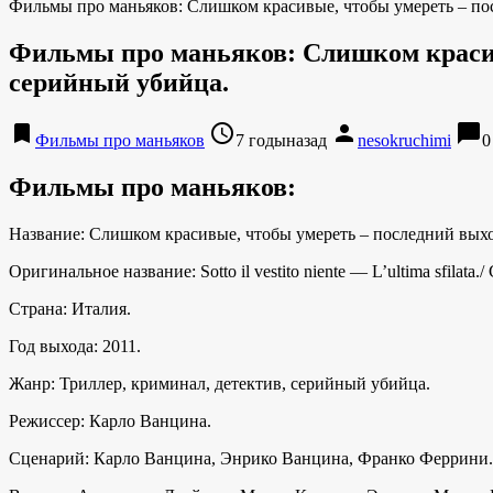
Фильмы про маньяков: Слишком красивые, чтобы умереть – пос
Фильмы про маньяков: Слишком красивы
серийный убийца.
bookmark
access_time
person
chat_bubble
Фильмы про маньяков
7 годыназад
nesokruchimi
0
Фильмы про маньяков:
Название: Слишком красивые, чтобы умереть – последний выхо
Оригинальное название: Sotto il vestito niente — L’ultima sfila
Страна: Италия.
Год выхода: 2011.
Жанр: Триллер, криминал, детектив, серийный убийца.
Режиссер: Карло Ванцина.
Сценарий: Карло Ванцина, Энрико Ванцина, Франко Феррини.