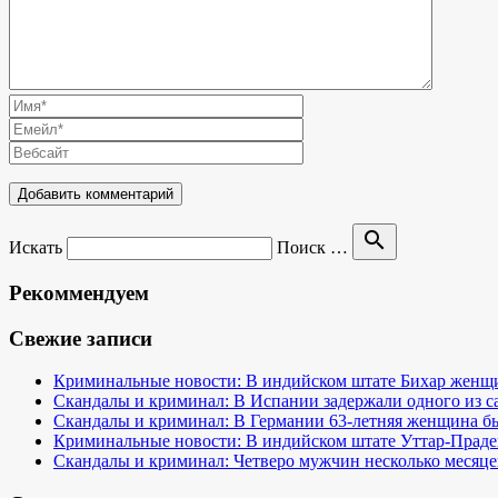
search
Искать
Поиск …
Рекоммендуем
Свежие записи
Криминальные новости: В индийском штате Бихар женщина
Скандалы и криминал: В Испании задержали одного из 
Скандалы и криминал: В Германии 63-летняя женщина бы
Криминальные новости: В индийском штате Уттар-Праде
Скандалы и криминал: Четверо мужчин несколько месяце