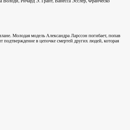
 Володи, Ричард Э. Грант, Ванесса Эсслер, Франческо
илане. Молодая модель Александра Ларссон погибает, попав
ит подтверждение в цепочке смертей других людей, которая