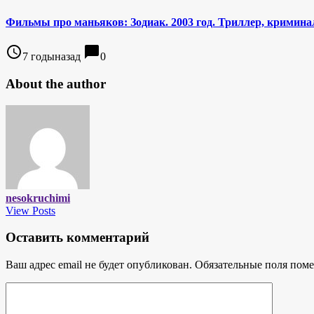
Фильмы про маньяков: Зодиак. 2003 год. Триллер, криминал
access_time
chat_bubble
7 годыназад
0
About the author
nesokruchimi
View Posts
Оставить комментарий
Ваш адрес email не будет опубликован.
Обязательные поля пом