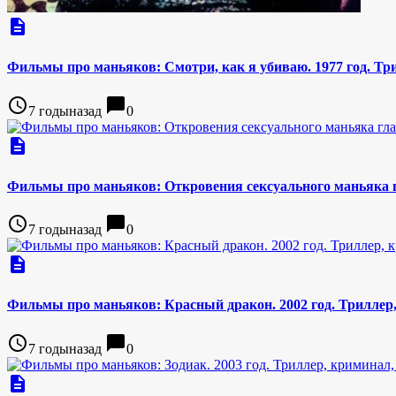
description
Фильмы про маньяков: Смотри, как я убиваю. 1977 год. Три
access_time
chat_bubble
7 годыназад
0
description
Фильмы про маньяков: Откровения сексуального маньяка гл
access_time
chat_bubble
7 годыназад
0
description
Фильмы про маньяков: Красный дракон. 2002 год. Триллер,
access_time
chat_bubble
7 годыназад
0
description