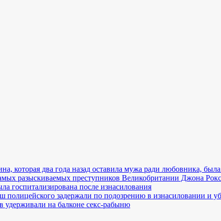
, которая два года назад оставила мужа ради любовника, была
самых разыскиваемых преступников Великобритании Джона Рок
ла госпитализирована после изнасилования
ш полицейского задержали по подозрению в изнасиловании и у
в удерживали на балконе секс-рабыню