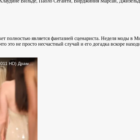
Клаудине Вильде, Паоло Сеганти, Вирджиния Марсан, Джизельда
ет полностью является фантазией сценариста. Неделя моды в М
то это не просто несчастный случай и его догадка вскоре наход