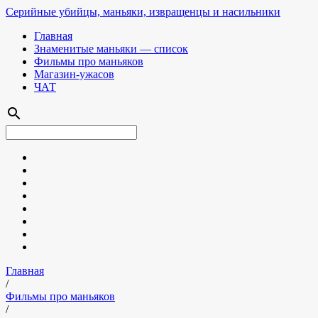
Серийные убийцы, маньяки, извращенцы и насильники
Главная
Знаменитые маньяки — список
Фильмы про маньяков
Магазин-ужасов
ЧАТ
search
Главная
/
Фильмы про маньяков
/