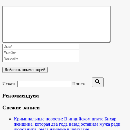
search
Искать
Поиск …
Рекоммендуем
Свежие записи
Криминальные новости: В индийском штате Бихар
женщина, которая два года назад оставила мужа ради
любовника, была найдена в чемодане