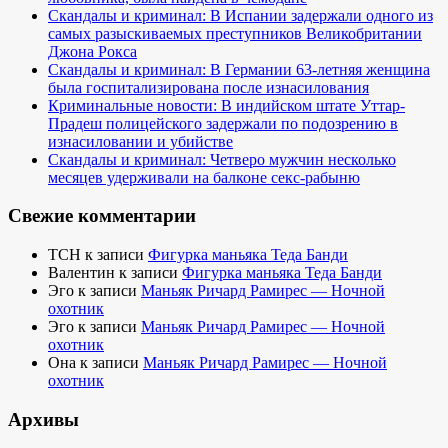
Скандалы и криминал: В Испании задержали одного из
самых разыскиваемых преступников Великобритании
Джона Рокса
Скандалы и криминал: В Германии 63-летняя женщина
была госпитализирована после изнасилования
Криминальные новости: В индийском штате Уттар-
Прадеш полицейского задержали по подозрению в
изнасиловании и убийстве
Скандалы и криминал: Четверо мужчин несколько
месяцев удерживали на балконе секс-рабыню
Свежие комментарии
TCH
к записи
Фигурка маньяка Теда Банди
Валентин
к записи
Фигурка маньяка Теда Банди
Эго
к записи
Маньяк Ричард Рамирес — Ночной
охотник
Эго
к записи
Маньяк Ричард Рамирес — Ночной
охотник
Она
к записи
Маньяк Ричард Рамирес — Ночной
охотник
Архивы