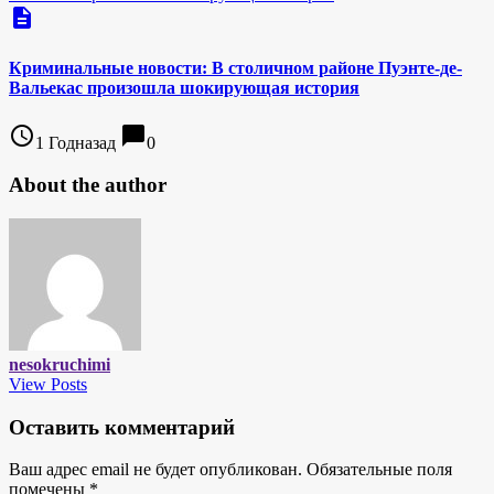
description
Криминальные новости: В столичном районе Пуэнте-де-
Вальекас произошла шокирующая история
access_time
chat_bubble
1 Годназад
0
About the author
nesokruchimi
View Posts
Оставить комментарий
Ваш адрес email не будет опубликован.
Обязательные поля
помечены
*