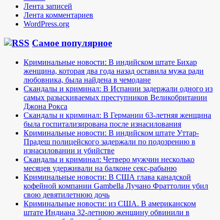
Лента записей
Лента комментариев
WordPress.org
Самое популярное
Криминальные новости: В индийском штате Бихар
женщина, которая два года назад оставила мужа ради
любовника, была найдена в чемодане
Скандалы и криминал: В Испании задержали одного из
самых разыскиваемых преступников Великобритании
Джона Рокса
Скандалы и криминал: В Германии 63-летняя женщина
была госпитализирована после изнасилования
Криминальные новости: В индийском штате Уттар-
Прадеш полицейского задержали по подозрению в
изнасиловании и убийстве
Скандалы и криминал: Четверо мужчин несколько
месяцев удерживали на балконе секс-рабыню
Криминальные новости: В США глава канадской
кофейной компании Gambella Лучано Фраттолин убил
свою девятилетнюю дочь
Криминальные новости: из США. В американском
штате Индиана 32-летнюю женщину обвинили в