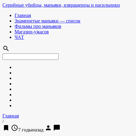
Серийные убийцы, маньяки, извращенцы и насильники
Главная
Знаменитые маньяки — список
Фильмы про маньяков
Магазин-ужасов
ЧАТ
search
Главная
/
bookmark
access_time
person
chat_bubble
7 годыназад