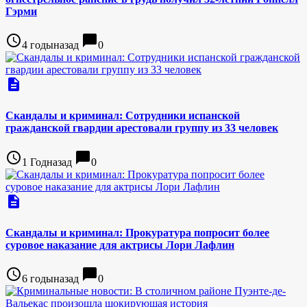
Гэрми
access_time
chat_bubble
4 годыназад
0
description
Скандалы и криминал: Сотрудники испанской
гражданской гвардии арестовали группу из 33 человек
access_time
chat_bubble
1 Годназад
0
description
Скандалы и криминал: Прокуратура попросит более
суровое наказание для актрисы Лори Лафлин
access_time
chat_bubble
6 годыназад
0