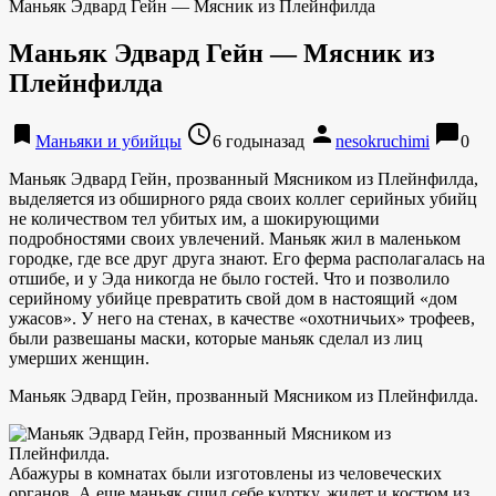
Маньяк Эдвард Гейн — Мясник из Плейнфилда
Маньяк Эдвард Гейн — Мясник из
Плейнфилда
bookmark
access_time
person
chat_bubble
Маньяки и убийцы
6 годыназад
nesokruchimi
0
Маньяк Эдвард Гейн, прозванный Мясником из Плейнфилда,
выделяется из обширного ряда своих коллег серийных убийц
не количеством тел убитых им, а шокирующими
подробностями своих увлечений. Маньяк жил в маленьком
городке, где все друг друга знают. Его ферма располагалась на
отшибе, и у Эда никогда не было гостей. Что и позволило
серийному убийце превратить свой дом в настоящий «дом
ужасов». У него на стенах, в качестве «охотничьих» трофеев,
были развешаны маски, которые маньяк сделал из лиц
умерших женщин.
Маньяк Эдвард Гейн, прозванный Мясником из Плейнфилда.
Абажуры в комнатах были изготовлены из человеческих
органов. А еще маньяк сшил себе куртку, жилет и костюм из