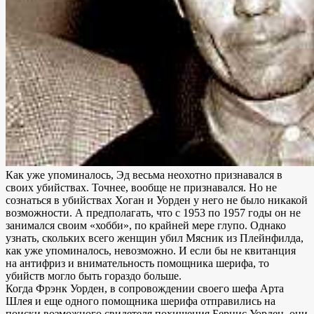
Как уже упоминалось, Эд весьма неохотно признавался в
своих убийствах. Точнее, вообще не признавался. Но не
сознаться в убийствах Хоган и Уорден у него не было никакой
возможности. А предполагать, что с 1953 по 1957 годы он не
занимался своим «хобби», по крайней мере глупо. Однако
узнать, скольких всего женщин убил Мясник из Плейнфилда,
как уже упоминалось, невозможно. И если бы не квитанция
на антифриз и внимательность помощника шерифа, то
убийств могло быть гораздо больше.
Когда Фрэнк Уорден, в сопровождении своего шефа Арта
Шлея и еще одного помощника шерифа отправились на
поиски возможного свидетеля похищения Бернис Уорден, они