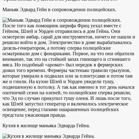
Маньяк Эдвард Гейн в сопровождении полицейских.
После того как помощник шерифа Фриц уехал вместе с
Гейном, Шлей и Уорден отправились в дом Гейна. Они
осмотрели амбар, сарай для инструментов, ничего не нашли и
решили войти в дом. Электричество в доме вырабатывалось
дизель-генератором,­ а потому сперва полицейские
осматривали дом с фонариками. Первое, на что они обратили
внимание, так это на стойкий запах гниющего и сгнившего
мяса. Но подобный «аромат» был нередок в фермерских
домах того времени. Фермеры частенько травили грызунов,
которые умирали в подвалах или за плинтусами и потом там
же и гнили. На кухне Шлей и Уорден увидели тушу,
подвешенную к потолку. А так как именно в тот день начался
охотничий сезон на оленей, то полицейские сперва решили,
что Эд по случаю прикупил тушу оленя. И лишь после того,
как Шлей запустил генератор и включилось электрическое
освещение, перед глазами ошарашенных полицейских
предстала ужасающая правда.
Кухня в жилище маньяка Эдварда Гейна.