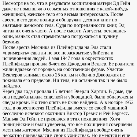
Несмотря на то, что в результате воспитания матери Эд Гейн
даже не помышлял о серьезных отношениях с какой-нибудь
женщиной, женское тело его весьма интересовало. После
ареста в его доме полиция обнаружит десятки книг по
анатомии женского тела. Судя по потрепанности книг, Эд
читал их очень часто. А после смерти Августы, оставшись
один, маньяк стал стремительно погружаться в пучину
безумия.
После ареста Мясника из Плейнфилда на Эда стали
«примерять» едва ли не все нераскрытые убийства и
исчезновения людей. 1 мая 1947 года в окрестностях
Плейнфилда пропала 8-летняя Джорджия Веклер. Ее родители
жили вдалеке от городка, на собственной ферме. Участок
Веклеров занимал около 25 кв. км и обычно Джорджия не
покидала его пределов. Ни тела, ни останков так и не было
найдено.
Через два года пропала 15-летняя Эверли Хартли. В доме, где
она подрабатывала сиделкой и уборщицей, были обнаружены
следы крови. Но тело опять не было найдено. А в ноябре 1952
года в окрестностях Плейнфилда вместе со своей машиной
бесследно исчезают охотники Виктор Тревис и Рей Баргесс.
Маньяк Эд Гейн не признался в этих похищениях. Хотя
полицейские и были уверены, что все похищения совершены
местным жителем. Мясник из Плейнфилда вообще очень
неохотно признавался в своих убийствах. Но имеются и еще