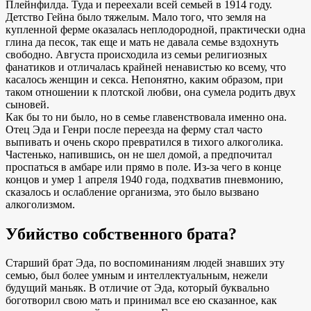
Плейнфилда. Туда и переехали всей семьей в 1914 году.
Детство Гейна было тяжелым. Мало того, что земля на
купленной ферме оказалась неплодородной, практически одна
глина да песок, так еще и мать не давала семье вздохнуть
свободно. Августа происходила из семьи религиозных
фанатиков и отличалась крайней ненавистью ко всему, что
касалось женщин и секса. Непонятно, каким образом, при
таком отношении к плотской любви, она сумела родить двух
сыновей.
Как бы то ни было, но в семье главенствовала именно она.
Отец Эда и Генри после переезда на ферму стал часто
выпивать и очень скоро превратился в тихого алкоголика.
Частенько, напившись, он не шел домой, а предпочитал
проспаться в амбаре или прямо в поле. Из-за чего в конце
концов и умер 1 апреля 1940 года, подхватив пневмонию,
сказалось и ослабление организма, это было вызвано
алкоголизмом.
Убийство собственного брата?
Старший брат Эда, по воспоминаниям людей знавших эту
семью, был более умным и интеллектуальным, нежели
будущий маньяк. В отличие от Эда, который буквально
боготворил свою мать и принимал все ею сказанное, как