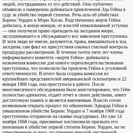
людей, пострадавших от его действий. Они публично
объявили о намерении добиваться привлечения Эда Гейна к
суду за убийство первой степени. Речь шла об убийствах
Бернис Уорден и Мэри Хоган. Родственники жертв Гейна
добились, в конце-концов, от властей немаловажной уступки
— они получили право приходить на заседания жюри,
заслушивавшего и обсуждавшего все заявления преступника.
И хотя люди не имели, разумеется, права, вмешиваться в ход
засединя, сам факт их присутствия означал гласный контроль
процедуры рассмотрения. В течение почти пяти лет члены
неформального комитета «жертв Гейна» добивались
назначения комиссии для нового переосвидетельствования
преступника, что позволило бы привлечь Гейна к уголовной
ответственности. В итоге была создана комиссия из
крупнейших представителей американской психиатрии и 22
января 1968 года, она приступила к работе. После
многомесячного обследования было констатировано, что Гейн
полностью адекватен, отдаёт отчет в своих действиях, имеет
достаточную память и является вменяемым. Власти сочли
возможным открыть процесс по обвинению Эдварда Гейна в
умышленном убийстве Бернис Уорден и 7 ноября 1968 года
преступника отправили на скамье подсудимых. Но уже 14
ноября 1968 года, присяжные постановили признать его
виновным в убийстве первой степени Бернис Уорден, но не
отвественным за него, по причине тяжелой умственной