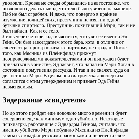
уволокли. Кровавые следы обрывались на автостоянке, что
позволило сделать вывод, что тело было увезено на машине.
Паб не был ограблен. И даже, что повергло в крайнее
изумление полицейских, преступник не взял ни одной
бутылки спиртного. Преступник, похитивший Мэри, так и не
был найден. Как и ее тело.
Лишь через четыре года выяснится, что увез ее именно Эд
Гейн. Он был завсегдатаем этого бара, хотя, в отличие от
своего отца, пристрастием к спиртному не страдал. После
того, как Мясника из Плейнфилда прижмут
неопровержимыми доказательствами и он вынужден будет
признаться в убийстве, Эд заявит, что напал на Мэри Хоган в
состоянии помутнения рассудка. И так и не скажет, куда он
дел останки Мэри. В целом психиатрическая экспертиза
согласится с этим утверждением и признает Эда Гейна
невменяемым.
Задержание «свидетеля»
Но до этого пройдет еще довольно много времени и будет
совершено еще как минимум одно убийство. Некоторые
психиатры, работавшие с Эдвардом Гейном, считали, что
именно убийство Мэри побудило Мясника из Плейнфилда
завязать с кладбищенскими раскопками и перенести свое