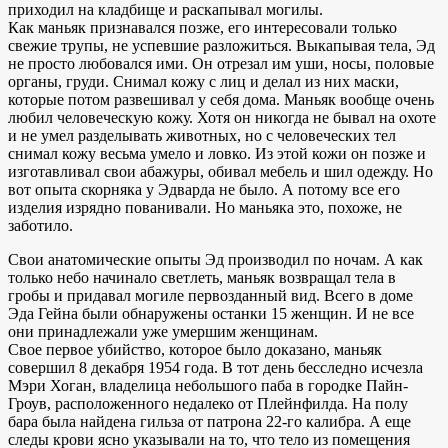
приходил на кладбище и раскапывал могилы.
Как маньяк признавался позже, его интересовали только
свежие трупы, не успевшие разложиться. Выкапывая тела, Эд
не просто любовался ими. Он отрезал им уши, носы, половые
органы, груди. Снимал кожу с лиц и делал из них маски,
которые потом развешивал у себя дома. Маньяк вообще очень
любил человеческую кожу. Хотя он никогда не бывал на охоте
и не умел разделывать животных, но с человеческих тел
снимал кожу весьма умело и ловко. Из этой кожи он позже и
изготавливал свои абажуры, обивал мебель и шил одежду. Но
вот опыта скорняка у Эдварда не было. А потому все его
изделия изрядно пованивали. Но маньяка это, похоже, не
заботило.
Свои анатомические опыты Эд производил по ночам. А как
только небо начинало светлеть, маньяк возвращал тела в
гробы и придавал могиле первозданный вид. Всего в доме
Эда Гейна были обнаружены останки 15 женщин. И не все
они принадлежали уже умершим женщинам.
Свое первое убийство, которое было доказано, маньяк
совершил 8 декабря 1954 года. В тот день бесследно исчезла
Мэри Хоган, владелица небольшого паба в городке Пайн-
Гроув, расположенного недалеко от Плейнфилда. На полу
бара была найдена гильза от патрона 22-го калибра. А еще
следы крови ясно указывали на то, что тело из помещения