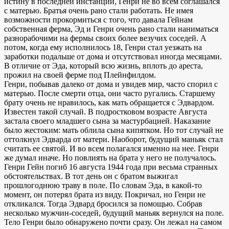
истину в последней инстанции, Генри не во всем соглашался
с матерью. Братья очень рано стали работать. Не имея
возможности прокормиться с того, что давала Гейнам
собственная ферма, Эд и Генри очень рано стали наниматься
разнорабочими на фермы своих более везучих соседей. А
потом, когда ему исполнилось 18, Генри стал уезжать на
заработки подальше от дома и отсутствовал иногда месяцами.
В отличие от Эда, который всю жизнь, вплоть до ареста,
прожил на своей ферме под Плейнфилдом.
Генри, побывав далеко от дома и увидев мир, часто спорил с
матерью. После смерти отца, они часто ругались. Старшему
брату очень не нравилось, как мать обращается с Эдвардом.
Известен такой случай. В подростковом возрасте Августа
застала своего младшего сына за мастурбацией. Наказание
было жестоким: мать облила сына кипятком. Но тот случай не
оттолкнул Эдварда от матери. Наоборот, будущий маньяк стал
считать ее святой. И во всем полагался именно на нее. Генри
же думал иначе. Но повлиять на брата у него не получалось.
Генри Гейн погиб 16 августа 1944 года при весьма странных
обстоятельствах. В тот день он с братом выжигал
прошлогоднюю траву в поле. По словам Эда, в какой-то
момент, он потерял брата из виду. Покричал, но Генри не
откликался. Тогда Эдвард бросился за помощью. Собрав
несколько мужчин-соседей, будущий маньяк вернулся на поле.
Тело Генри было обнаружено почти сразу. Он лежал на самом