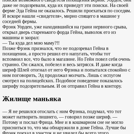
даже не подозревали, куда их приведут эти поиски. На своей
ферме Эда Гейна не оказалось. Решили проехаться по соседям.
И вскоре нашли «свидетеля», мирно спящего в машине у
соседней фермы.
Фрэнк Уорден, уже находившийся на грани нервного срыва,
открыл дверь старенького форда Гейна, выволок его из
машины и заорал:
— Ты куда дел мою маму?!!
Позже Фрэнк признался, что не подозревал Гейна в
похищении, а просто решил его напугать, чтобы тот
вспомнил все, что было в магазине. Но Гейн повел себя очень
странно. Он сжался, побелел и весь затрясся. И даже когда
шериф Шлей отогнал от него Фрэнка и попытался спокойно с
ним поговорить, Эд продолжал молчать. Лишь с испугом
смотрел на полицейских. Подобное поведение показалось
шерифу подозрительным. И он отправил Гейна в контору.
Жилище маньяка
— Я не решился отослать с ним Фрэнка, подумал, что тот
может натворить лишнего, — говорил позже шериф. —
Потому и послал Фрица. Мне и в кошмарном сне не могло
присниться то, что мы обнаружили в доме Гейна. Лучше бы
Фрэнк поехал в участок и не увидел бы всего этого…