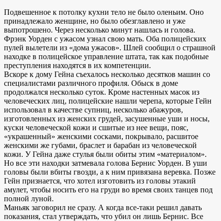
Подвешенное к потолку кухни тело не было оленьим. Оно
принадлежало женщине, но было обезглавлено и уже
выпотрошено. Через несколько минут нашлась и голова.
Фрэнк Уорден с ужасом узнал свою мать. Оба полицейских
пулей вылетели из «дома ужасов». Шлей сообщил о страшной
находке в полицейское управление штата, так как подобные
преступления находятся в их компетенции.
Вскоре к дому Гейна съехалось несколько десятков машин со
специалистами различного профиля. Обыск в доме
продолжался несколько суток. Кроме настенных масок из
человеческих лиц, полицейские нашли черепа, которые Гейн
использовал в качестве супниц, несколько абажуров,
изготовленных из женских грудей, засушенные уши и носы,
куски человеческой кожи и сшитые из нее вещи, пояс,
«украшенный» женскими сосками, покрывало, расшитое
женскими же губами, браслет и барабан из человеческой
кожи. У Гейна даже стулья были обиты этим «материалом».
Но все эти находки затмевала голова Бернис Уорден. В уши
головы были вбиты гвозди, а к ним привязана веревка. Позже
Гейн признается, что хотел изготовить из головы этакий
амулет, чтобы носить его на груди во время своих танцев под
полной луной.
Маньяк заговорил не сразу. А когда все-таки решил давать
показания, стал утверждать, что убил он лишь Бернис. Все