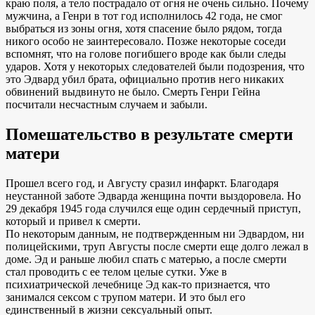
краю поля, а тело пострадало от огня не очень сильно. Почему
мужчина, а Генри в тот год исполнилось 42 года, не смог
выбраться из зоны огня, хотя спасение было рядом, тогда
никого особо не заинтересовало. Позже некоторые соседи
вспомнят, что на голове погибшего вроде как были следы
ударов. Хотя у некоторых следователей были подозрения, что
это Эдвард убил брата, официально против него никаких
обвинений выдвинуто не было. Смерть Генри Гейна
посчитали несчастным случаем и забыли.
Помешательство в результате смерти
матери
Прошел всего год, и Августу сразил инфаркт. Благодаря
неустанной заботе Эдварда женщина почти выздоровела. Но
29 декабря 1945 года случился еще один сердечный приступ,
который и привел к смерти.
По некоторым данным, не подтвержденным ни Эдвардом, ни
полицейскими, труп Августы после смерти еще долго лежал в
доме. Эд и раньше любил спать с матерью, а после смерти
стал проводить с ее телом целые сутки. Уже в
психиатрической лечебнице Эд как-то признается, что
занимался сексом с трупом матери. И это был его
единственный в жизни сексуальный опыт.