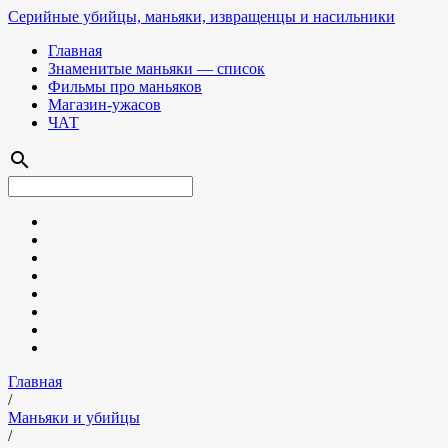
Серийные убийцы, маньяки, извращенцы и насильники
Главная
Знаменитые маньяки — список
Фильмы про маньяков
Магазин-ужасов
ЧАТ
search
Главная
/
Маньяки и убийцы
/