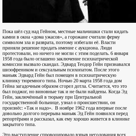
Пока шёл суд над Гейном, местные мальчишки стали кидать
камни в окна «дома ужасов», а горожане считали ферму
символом зла и разврата, поэтому избегали её. Власти
приняли решение продать имение с аукциона. Люди
протестовали, но ничего не могли с этим поделать. 6 января
1958 года было оглашено заключение психиатрической
комиссии вызвало скандал. Эдвард Теодор Гейн признавался
шизофреником и сексуальным психопатом. После этого
маньяк Эдвард Гейн был помещен в психиатрическую
клинику тюремного типа. Ночью 20 марта 1958 года дом
Гейна загадочным образом сгорел дотла. Считается, что это
был поджог, но виновные так и не были найдены. Когда Эд
Гейн, заключённый в тюрьму при Центральной
государственной больнице, узнал о происшествии, он
произнёс: «Так и надо». В ноябре 1962 года впервые после
довольно долгого перерыва маньяк Эд Гейн появился перед
репортёрами и рассказал, как ему хорошо живется в клинике
закрытого типа.
Это выступление спровоцировало взрыв негодования всех