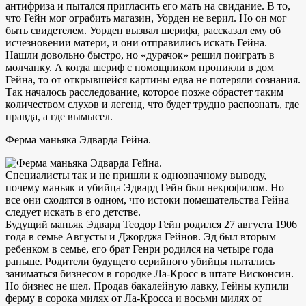
антифриза и пытался пригласить его мать на свидание. В то,
что Гейн мог ограбить магазин, Уорден не верил. Но он мог
быть свидетелем. Уорден вызвал шерифа, рассказал ему об
исчезновении матери, и они отправились искать Гейна.
Нашли довольно быстро, но «дурачок» решил поиграть в
молчанку. А когда шериф с помощником проникли в дом
Гейна, то от открывшейся картины едва не потеряли сознания.
Так началось расследование, которое позже обрастет таким
количеством слухов и легенд, что будет трудно распознать, где
правда, а где вымысел.
Ферма маньяка Эдварда Гейна.
Специалисты так и не пришли к однозначному выводу,
почему маньяк и убийца Эдвард Гейн был некрофилом. Но
все они сходятся в одном, что истоки помешательства Гейна
следует искать в его детстве.
Будущий маньяк Эдвард Теодор Гейн родился 27 августа 1906
года в семье Августы и Джорджа Гейнов. Эд был вторым
ребенком в семье, его брат Генри родился на четыре года
раньше. Родители будущего серийного убийцы пытались
заниматься бизнесом в городке Ла-Кросс в штате Висконсин.
Но бизнес не шел. Продав бакалейную лавку, Гейны купили
ферму в сорока милях от Ла-Кросса и восьми милях от