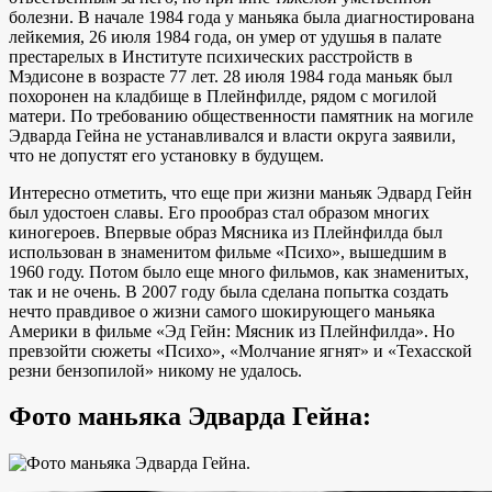
болезни. В начале 1984 года у маньяка была диагностирована
лейкемия, 26 июля 1984 года, он умер от удушья в палате
престарелых в Институте психических расстройств в
Мэдисоне в возрасте 77 лет. 28 июля 1984 года маньяк был
похоронен на кладбище в Плейнфилде, рядом с могилой
матери. По требованию общественности памятник на могиле
Эдварда Гейна не устанавливался и власти округа заявили,
что не допустят его установку в будущем.
Интересно отметить, что еще при жизни маньяк Эдвард Гейн
был удостоен славы. Его прообраз стал образом многих
киногероев. Впервые образ Мясника из Плейнфилда был
использован в знаменитом фильме «Психо», вышедшим в
1960 году. Потом было еще много фильмов, как знаменитых,
так и не очень. В 2007 году была сделана попытка создать
нечто правдивое о жизни самого шокирующего маньяка
Америки в фильме «Эд Гейн: Мясник из Плейнфилда». Но
превзойти сюжеты «Психо», «Молчание ягнят» и «Техасской
резни бензопилой» никому не удалось.
Фото маньяка Эдварда Гейна: