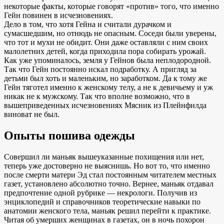
некоторые факты, которые говорят «против» того, что именно
Гейн повинен в исчезновениях.
Дело в том, что хотя Гейна и считали дурачком и
сумасшедшим, но отнюдь не опасным. Соседи были уверены,
что тот и мухи не обидит. Они даже оставляли с ним своих
малолетних детей, когда приходила пора собирать урожай.
Как уже упоминалось, земля у Гейнов была неплодородной.
Так что Гейн постоянно искал подработку. А пригляд за
детьми был хоть и маленьким, но заработком. Да к тому же
Гейн тяготел именно к женскому телу, а не к девичьему и уж
никак не к мужскому. Так что вполне возможно, что в
вышеприведенных исчезновениях Мясник из Плейнфилда
виноват не был.
Опыты пошива одежды
Совершил ли маньяк вышеуказанные похищения или нет,
теперь уже достоверно не выяснишь. Но вот то, что именно
после смерти матери Эд стал постоянным читателем местных
газет, установлено абсолютно точно. Вернее, маньяк отдавал
предпочтение одной рубрике — некрологи. Получив из
энциклопедий и справочников теоретические навыки по
анатомии женского тела, маньяк решил перейти к практике.
Читая об умерших женщинах в газетах, он в ночь похорон