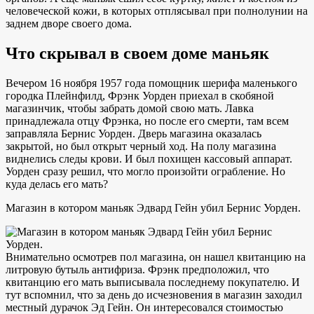
человеческой кожи, в которых отплясывал при полнолунии на
заднем дворе своего дома.
Что скрывал в своем доме маньяк
Вечером 16 ноября 1957 года помощник шерифа маленького
городка Плейнфилд, Фрэнк Уорден приехал в скобяной
магазинчик, чтобы забрать домой свою мать. Лавка
принадлежала отцу Фрэнка, но после его смерти, там всем
заправляла Бернис Уорден. Дверь магазина оказалась
закрытой, но был открыт черный ход. На полу магазина
виднелись следы крови. И был похищен кассовый аппарат.
Уорден сразу решил, что могло произойти ограбление. Но
куда делась его мать?
Магазин в котором маньяк Эдвард Гейн убил Бернис Уорден.
Внимательно осмотрев пол магазина, он нашел квитанцию на
литровую бутыль антифриза. Фрэнк предположил, что
квитанцию его мать выписывала последнему покупателю. И
тут вспомнил, что за день до исчезновения в магазин заходил
местный дурачок Эд Гейн. Он интересовался стоимостью