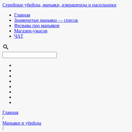
Серийные убийцы, маньяки, извращенцы и насильники
Главная
Знаменитые маньяки — список
Фильмы про маньяков
Магазин-ужасов
ЧАТ
search
Главная
/
Маньяки и убийцы
/