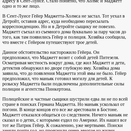
адресу в Сент-Луисе. Стало понятно, что Холмс и Маджетт
одно и то же лицо.
В Сент-Луисе Гейер Маджетта-Холмса не застал. Тот уехал в
Детройт, оставив адрес, куда необходимо пересылать
корреспонденцию. Но и в Детройте сыщику не повезло.
Маджетт съехал из съемного дома буквально за пару часов до
того, как там появились Гейер и полиция. Хозяйка сообщила,
что вместе с Гейером путешествуют трое детей.
Данное обстоятельство насторожило Гейера. Он
предположил, что Маджетт возит с собой детей Питезеля.
Осматривая местность вокруг дома, где жил Маджетт и дети,
детектив обнаружил во дворе глубокую яму. Хозяйка дома
заявила, что до появления Маджетта этой ямы не было. Гейер
предположил, что маньяк готовил могилу для детей. К
розыску Маджетта были подключены дополнительные силы
полиции и агентства Пинкертона.
Полицейские и частные сыщики шустрили едва ли не по всей
стране в поисках Германа Маджетта. Но маньяк ускользал от
погони. В конце концов его все же арестовали в Бостоне.
Маджетт отказался общаться со следствием. Ничего маньяк не
сказал и о детях, с которыми ездил по Америке. Их нашел все
тот же Патрик Гейер. К сожалению, уже мертвыми. Поиски
заняли почти год, но прояснили очень многое из жизни