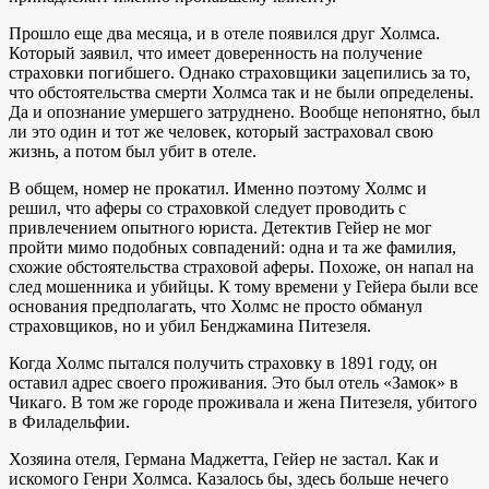
Прошло еще два месяца, и в отеле появился друг Холмса.
Который заявил, что имеет доверенность на получение
страховки погибшего. Однако страховщики зацепились за то,
что обстоятельства смерти Холмса так и не были определены.
Да и опознание умершего затруднено. Вообще непонятно, был
ли это один и тот же человек, который застраховал свою
жизнь, а потом был убит в отеле.
В общем, номер не прокатил. Именно поэтому Холмс и
решил, что аферы со страховкой следует проводить с
привлечением опытного юриста. Детектив Гейер не мог
пройти мимо подобных совпадений: одна и та же фамилия,
схожие обстоятельства страховой аферы. Похоже, он напал на
след мошенника и убийцы. К тому времени у Гейера были все
основания предполагать, что Холмс не просто обманул
страховщиков, но и убил Бенджамина Питезеля.
Когда Холмс пытался получить страховку в 1891 году, он
оставил адрес своего проживания. Это был отель «Замок» в
Чикаго. В том же городе проживала и жена Питезеля, убитого
в Филадельфии.
Хозяина отеля, Германа Маджетта, Гейер не застал. Как и
искомого Генри Холмса. Казалось бы, здесь больше нечего