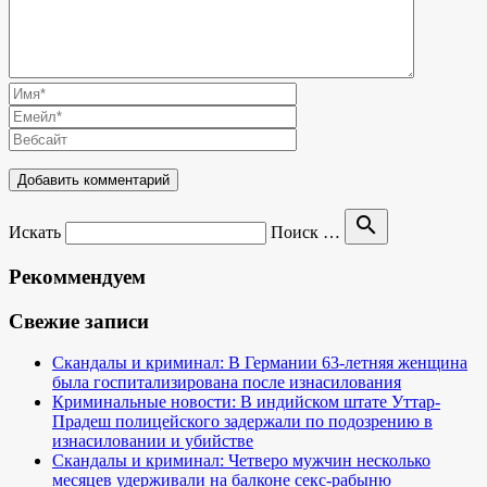
search
Искать
Поиск …
Рекоммендуем
Свежие записи
Скандалы и криминал: В Германии 63-летняя женщина
была госпитализирована после изнасилования
Криминальные новости: В индийском штате Уттар-
Прадеш полицейского задержали по подозрению в
изнасиловании и убийстве
Скандалы и криминал: Четверо мужчин несколько
месяцев удерживали на балконе секс-рабыню