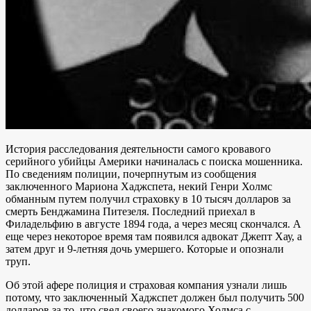
История расследования деятельности самого кровавого
серийного убийцы Америки начиналась с поиска мошенника.
По сведениям полиции, почерпнутым из сообщения
заключенного Мариона Хаджспета, некий Генри Холмс
обманным путем получил страховку в 10 тысяч долларов за
смерть Бенджамина Питезеля. Последний приехал в
Филадельфию в августе 1894 года, а через месяц скончался. А
еще через некоторое время там появился адвокат Джепт Хау, а
затем друг и 9-летняя дочь умершего. Которые и опознали
труп.
Об этой афере полиция и страховая компания узнали лишь
потому, что заключенный Хаджспет должен был получить 500
долларов за то, что свел своего знакомого Холмса с