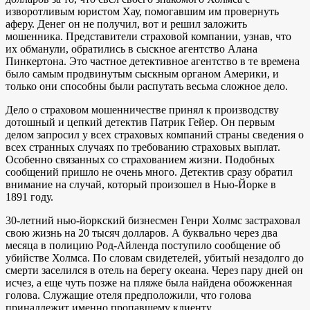
изворотливым юристом Хау, помогавшим им провернуть
аферу. Денег он не получил, вот и решил заложить
мошенника. Представители страховой компании, узнав, что
их обманули, обратились в сыскное агентство Алана
Пинкертона. Это частное детективное агентство в те времена
было самым продвинутым сыскным органом Америки, и
только они способны были распутать весьма сложное дело.
Дело о страховом мошенничестве принял к производству
дотошный и цепкий детектив Патрик Гейер. Он первым
делом запросил у всех страховых компаний страны сведения о
всех странных случаях по требованию страховых выплат.
Особенно связанных со страхованием жизни. Подобных
сообщений пришло не очень много. Детектив сразу обратил
внимание на случай, который произошел в Нью-Йорке в
1891 году.
30-летний нью-йоркский бизнесмен Генри Холмс застраховал
свою жизнь на 20 тысяч долларов. А буквально через два
месяца в полицию Род-Айленда поступило сообщение об
убийстве Холмса. По словам свидетелей, убитый незадолго до
смерти заселился в отель на берегу океана. Через пару дней он
исчез, а еще чуть позже на пляже была найдена обожженная
голова. Служащие отеля предположили, что голова
принадлежит именно пропавшему клиенту.