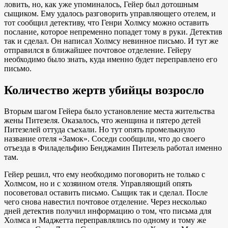
ловить, но, как уже упоминалось, Гейер был дотошным
сыщиком. Ему удалось разговорить управляющего отелем, и
тот сообщил детективу, что Генри Холмсу можно оставить
послание, которое непременно попадет тому в руки. Детектив
так и сделал. Он написал Холмсу невинное письмо. И тут же
отправился в ближайшее почтовое отделение. Гейеру
необходимо было знать, куда именно будет переправлено его
письмо.
Количество жертв убийцы возросло
Вторым шагом Гейера было установление места жительства
жены Питезеля. Оказалось, что женщина и пятеро детей
Питезелей оттуда съехали. Но тут опять промелькнуло
название отеля «Замок». Соседи сообщили, что до своего
отъезда в Филадельфию Бенджамин Питезель работал именно
там.
Гейер решил, что ему необходимо поговорить не только с
Холмсом, но и с хозяином отеля. Управляющий опять
посоветовал оставить письмо. Сыщик так и сделал. После
чего снова навестил почтовое отделение. Через несколько
дней детектив получил информацию о том, что письма для
Холмса и Маджетта переправлялись по одному и тому же