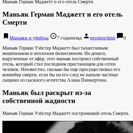
Маньяк Герман Маджетт и его отель Смерти
Маньяк Герман Маджетт и его отель
Смерти
bookmark
access_time
person
chat_bubble
Маньяки и убийцы
7 годыназад
nesokruchimi
0
Маньяк Герман Уэбстер Маджетт был талантливым
мошенником и неплохим бизнесменом. На деньги,
вырученные от афер, этот маньяк построил собственный
отель, который стал последним пристанищем для сотен
человек. Неизвестно, сколько бы еще просуществовал его
конвейер смерти, если бы на его след не напали частные
сыщики из сыскного агентства Алана Пинкертона.
Маньяк был раскрыт из-за
собственной жадности
Маньяк Герман Уэбстер Маджетт построивший отель Смерти.