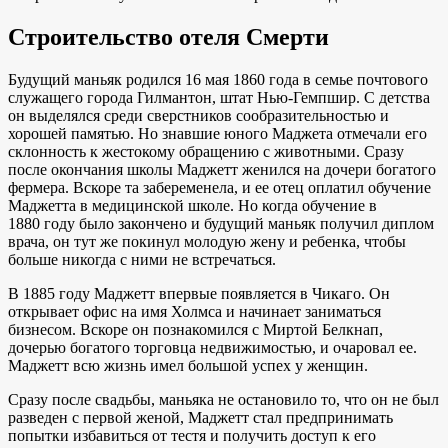
Строительство отеля Смерти
Будущий маньяк родился 16 мая 1860 года в семье почтового
служащего города Гилмантон, штат Нью-Гемпшир. С детства
он выделялся среди сверстников сообразительностью и
хорошей памятью. Но знавшие юного Маджета отмечали его
склонность к жестокому обращению с животными. Сразу
после окончания школы Маджетт женился на дочери богатого
фермера. Вскоре та забеременела, и ее отец оплатил обучение
Маджетта в медицинской школе. Но когда обучение в
1880 году было закончено и будущий маньяк получил диплом
врача, он тут же покинул молодую жену и ребенка, чтобы
больше никогда с ними не встречаться.
В 1885 году Маджетт впервые появляется в Чикаго. Он
открывает офис на имя Холмса и начинает заниматься
бизнесом. Вскоре он познакомился с Миртой Белкнап,
дочерью богатого торговца недвижимостью, и очаровал ее.
Маджетт всю жизнь имел большой успех у женщин.
Сразу после свадьбы, маньяка не остановило то, что он не был
разведен с первой женой, Маджетт стал предпринимать
попытки избавиться от тестя и получить доступ к его