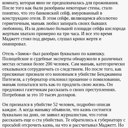
комнату, которая явно не предназначалась для проживания.
После того как были разобраны некоторые стены, стало
понятно, что это банковский сейф, вмурованный в
конструкцию отеля. В этом сейфе, являющемся абсолютно
герметичным, маньяк любил запирать своих бывших
любовниц. Из-за довольно большой площади сейфа кислорода
жертвам хватало примерно на три часа. И все это время
Маджетт стоял под дверью, слушал крики жертв и
онанировал.
Отель «Замок» был разобран буквально по камешку.
Полицейские и судебные эксперты обнаружили в различных
местах останки более 200 человек. Сам маньяк, категорически
отказывался сотрудничать со следствием. Но после того, как
присяжные признали его виновным в убийстве Бенджамина
Питезеля, а губернатор отклонил прошение о помиловании,
маньяк попытался хоть как-то продлить свою жизнь. Он
предложил газетчикам рассказать о своих преступлениях.
Потребовав за это 10 тысяч долларов.
Он признался в убийстве 52 человек, подробно описав
каждое. А когда маньяку объявили, что казнь состоится
буквально на днях, он заявил журналистам, что готов
рассказать еще о ста убийствах. Те обратились к губернатору с
просьбой отсрочить казнь, на что и рассчитывал Маджетт. Но