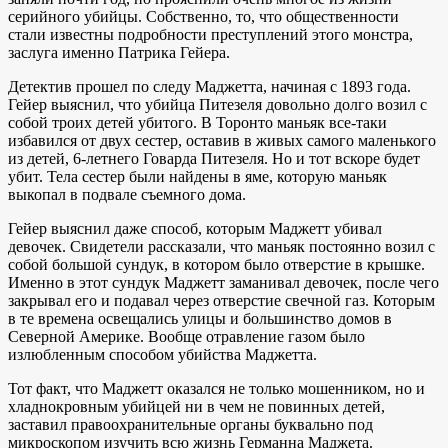
серийного убийцы. Собственно, то, что общественности
стали известны подробности преступлений этого монстра,
заслуга именно Патрика Гейера.
Детектив прошел по следу Маджетта, начиная с 1893 года.
Гейер выяснил, что убийца Питезеля довольно долго возил с
собой троих детей убитого. В Торонто маньяк все-таки
избавился от двух сестер, оставив в живых самого маленького
из детей, 6-летнего Говарда Питезеля. Но и тот вскоре будет
убит. Тела сестер были найдены в яме, которую маньяк
выкопал в подвале съемного дома.
Гейер выяснил даже способ, которым Маджетт убивал
девочек. Свидетели рассказали, что маньяк постоянно возил с
собой большой сундук, в котором было отверстие в крышке.
Именно в этот сундук Маджетт заманивал девочек, после чего
закрывал его и подавал через отверстие свечной газ. Которым
в те времена освещались улицы и большинство домов в
Северной Америке. Вообще отравление газом было
излюбленным способом убийства Маджетта.
Тот факт, что Маджетт оказался не только мошенником, но и
хладнокровным убийцей ни в чем не повинных детей,
заставил правоохранительные органы буквально под
микроскопом изучить всю жизнь Германна Маджета.