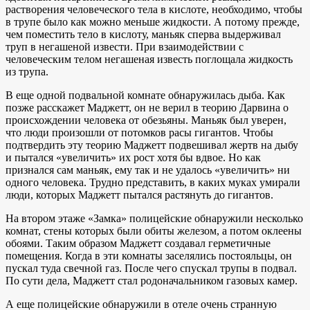
растворения человеческого тела в кислоте, необходимо, чтобы
в трупе было как можно меньше жидкости. А потому прежде,
чем поместить тело в кислоту, маньяк сперва выдерживал
труп в негашеной извести. При взаимодействии с
человеческим телом негашеная известь поглощала жидкость
из трупа.
В еще одной подвальной комнате обнаружилась дыба. Как
позже расскажет Маджетт, он не верил в теорию Дарвина о
происхождении человека от обезьяны. Маньяк был уверен,
что люди произошли от потомков расы гигантов. Чтобы
подтвердить эту теорию Маджетт подвешивал жертв на дыбу
и пытался «увеличить» их рост хотя бы вдвое. Но как
признался сам маньяк, ему так и не удалось «увеличить» ни
одного человека. Трудно представить, в каких муках умирали
люди, которых Маджетт пытался растянуть до гигантов.
На втором этаже «Замка» полицейские обнаружили несколько
комнат, стены которых были обиты железом, а потом оклеены
обоями. Таким образом Маджетт создавал герметичные
помещения. Когда в эти комнаты заселялись постояльцы, он
пускал туда свечной газ. После чего спускал трупы в подвал.
По сути дела, Маджетт стал родоначальником газовых камер.
А еще полицейские обнаружили в отеле очень странную