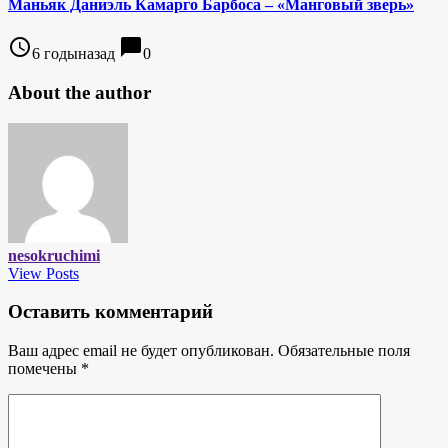
Маньяк Даниэль Камарго Барбоса – «Манговый зверь»
access_time
chat_bubble
6 годыназад
0
About the author
nesokruchimi
View Posts
Оставить комментарий
Ваш адрес email не будет опубликован.
Обязательные поля
помечены
*