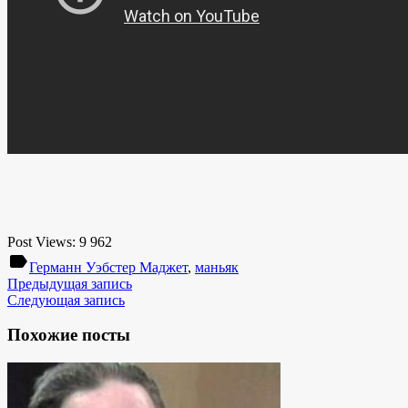
Post Views:
9 962
label
Германн Уэбстер Маджет
,
маньяк
Предыдущая запись
Следующая запись
Похожие посты