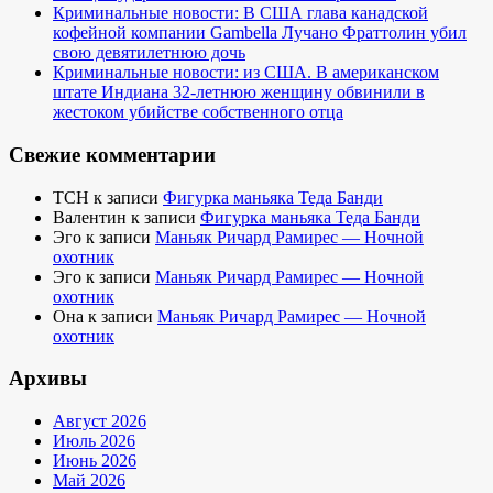
Криминальные новости: В США глава канадской
кофейной компании Gambella Лучано Фраттолин убил
свою девятилетнюю дочь
Криминальные новости: из США. В американском
штате Индиана 32-летнюю женщину обвинили в
жестоком убийстве собственного отца
Свежие комментарии
TCH
к записи
Фигурка маньяка Теда Банди
Валентин
к записи
Фигурка маньяка Теда Банди
Эго
к записи
Маньяк Ричард Рамирес — Ночной
охотник
Эго
к записи
Маньяк Ричард Рамирес — Ночной
охотник
Она
к записи
Маньяк Ричард Рамирес — Ночной
охотник
Архивы
Август 2026
Июль 2026
Июнь 2026
Май 2026