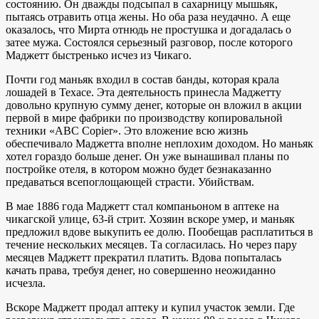
состоянию. Он дважды подсыпал в сахарницу мышьяк,
пытаясь отравить отца жены. Но оба раза неудачно. А еще
оказалось, что Мирта отнюдь не простушка и догадалась о
затее мужа. Состоялся серьезный разговор, после которого
Маджетт быстренько исчез из Чикаго.
Почти год маньяк входил в состав банды, которая крала
лошадей в Техасе. Эта деятельность принесла Маджетту
довольно крупную сумму денег, которые он вложил в акции
первой в мире фабрики по производству копировальной
техники «ABC Copier». Это вложение всю жизнь
обеспечивало Маджетта вполне неплохим доходом. Но маньяк
хотел гораздо больше денег. Он уже вынашивал планы по
постройке отеля, в котором можно будет безнаказанно
предаваться всепоглощающей страсти. Убийствам.
В мае 1886 года Маджетт стал компаньоном в аптеке на
чикагской улице, 63-й стрит. Хозяин вскоре умер, и маньяк
предложил вдове выкупить ее долю. Пообещав расплатиться в
течение нескольких месяцев. Та согласилась. Но через пару
месяцев Маджетт прекратил платить. Вдова попыталась
качать права, требуя денег, но совершенно неожиданно
исчезла.
Вскоре Маджетт продал аптеку и купил участок земли. Где