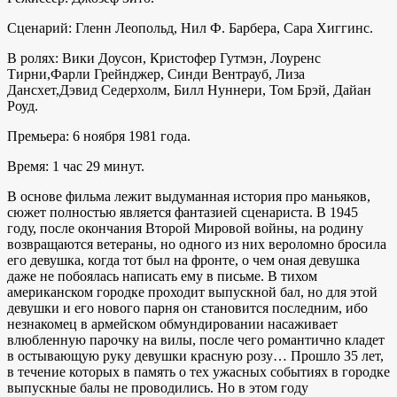
Сценарий: Гленн Леопольд, Нил Ф. Барбера, Сара Хиггинс.
В ролях: Вики Доусон, Кристофер Гутмэн, Лоуренс
Тирни,Фарли Грейнджер, Синди Вентрауб, Лиза
Дансхет,Дэвид Седерхолм, Билл Нуннери, Том Брэй, Дайан
Роуд.
Премьера: 6 ноября 1981 года.
Время: 1 час 29 минут.
В основе фильма лежит выдуманная история про маньяков,
сюжет полностью является фантазией сценариста. В 1945
году, после окончания Второй Мировой войны, на родину
возвращаются ветераны, но одного из них вероломно бросила
его девушка, когда тот был на фронте, о чем оная девушка
даже не побоялась написать ему в письме. В тихом
американском городке проходит выпускной бал, но для этой
девушки и его нового парня он становится последним, ибо
незнакомец в армейском обмундировании насаживает
влюбленную парочку на вилы, после чего романтично кладет
в остывающую руку девушки красную розу… Прошло 35 лет,
в течение которых в память о тех ужасных событиях в городке
выпускные балы не проводились. Но в этом году