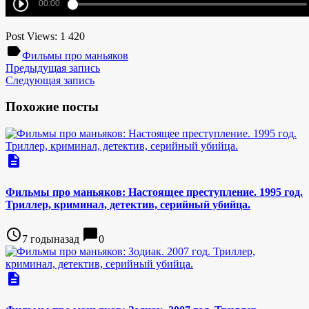
Post Views:
1 420
label
Фильмы про маньяков
Предыдущая запись
Следующая запись
Похожие посты
description
Фильмы про маньяков: Настоящее преступление. 1995 год.
Триллер, криминал, детектив, серийный убийца.
access_time
chat_bubble
7 годыназад
0
description