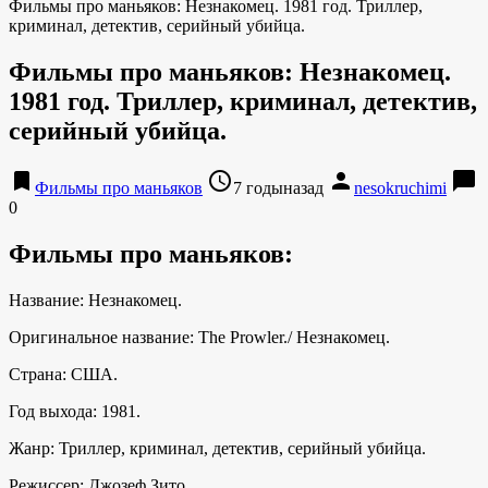
Фильмы про маньяков: Незнакомец. 1981 год. Триллер,
криминал, детектив, серийный убийца.
Фильмы про маньяков: Незнакомец.
1981 год. Триллер, криминал, детектив,
серийный убийца.
bookmark
access_time
person
chat_bubble
Фильмы про маньяков
7 годыназад
nesokruchimi
0
Фильмы про маньяков:
Название: Незнакомец.
Оригинальное название: The Prowler./ Незнакомец.
Страна: США.
Год выхода: 1981.
Жанр: Триллер, криминал, детектив, серийный убийца.
Режиссер: Джозеф Зито.