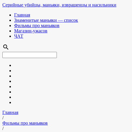
Серийные убийцы, маньяки, извращенцы и насильники
Главная
Знаменитые маньяки — список
Фильмы про маньяков
Магазин-ужасов
ЧАТ
search
Главная
/
Фильмы про маньяков
/