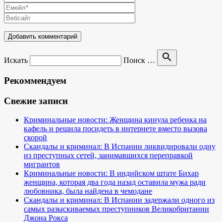
search
Искать
Поиск …
Рекоммендуем
Свежие записи
Криминальные новости: Женщина кинула ребенка на
кафель и решила посидеть в интернете вместо вызова
скорой
Скандалы и криминал: В Испании ликвидировали одну
из преступных сетей, занимавшихся переправкой
мигрантов
Криминальные новости: В индийском штате Бихар
женщина, которая два года назад оставила мужа ради
любовника, была найдена в чемодане
Скандалы и криминал: В Испании задержали одного из
самых разыскиваемых преступников Великобритании
Джона Рокса