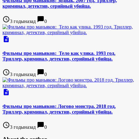
Фильмы про маньяков: Зодиак. 2007 год. Триллер,
криминал, детектив, серийный убийца.
access_time
chat_bubble
3 годыназад
0
description
Фильмы про маньяков: Тело как улика. 1993 год.
Триллер, криминал, детектив, серийный убийца.
access_time
chat_bubble
3 годыназад
0
description
Фильмы про маньяков: Логово монстра. 2018 год.
Триллер, криминал, детектив, серийный убийца.
access_time
chat_bubble
3 годыназад
0