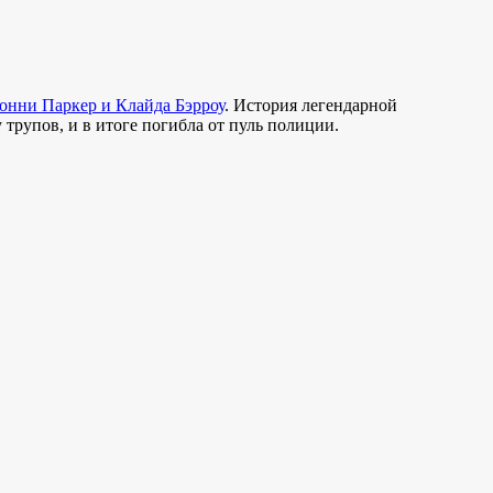
нни Паркер и Клайда Бэрроу
. История легендарной
трупов, и в итоге погибла от пуль полиции.