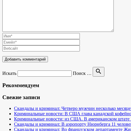
search
Искать
Поиск …
Рекоммендуем
Свежие записи
Скандалы и криминал: Четверо мужчин несколько месяце
Криминальные новости: В США глава канадской кофейно
Криминальные новости: из США. В американском штате 
Скандалы и криминал: В аэропорту Нюрнберга 11 человек 
Скандалы и криминал: Во французском департаменте Жир