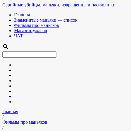
Серийные убийцы, маньяки, извращенцы и насильники
Главная
Знаменитые маньяки — список
Фильмы про маньяков
Магазин-ужасов
ЧАТ
search
Главная
/
Фильмы про маньяков
/