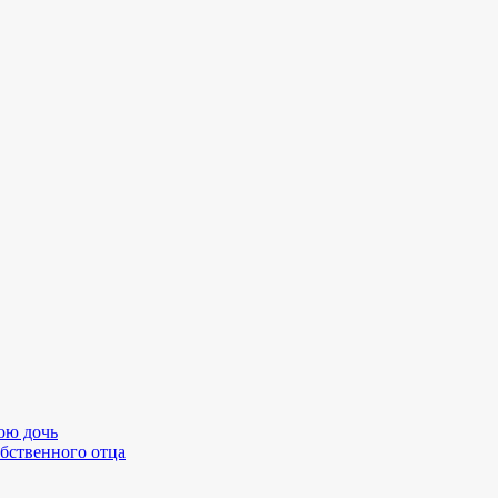
юю дочь
бственного отца