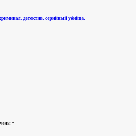
криминал, детектив, серийный убийца.
ечены
*