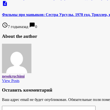
description
Фильмы про маньяков: Сестра Урсулы. 1978 год. Триллер, 
access_time
chat_bubble
7 годыназад
0
About the author
nesokruchimi
View Posts
Оставить комментарий
Ваш адрес email не будет опубликован.
Обязательные поля пом