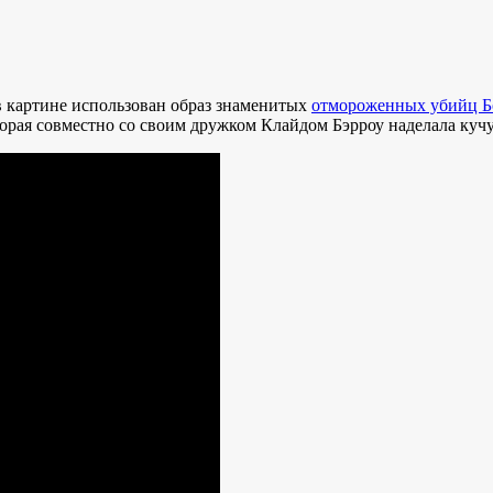
в картине использован образ знаменитых
отмороженных убийц Бо
орая совместно со своим дружком Клайдом Бэрроу наделала кучу 