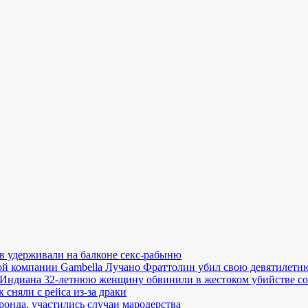
в удерживали на балконе секс-рабыню
й компании Gambella Лучано Фраттолин убил свою девятилетн
Индиана 32-летнюю женщину обвинили в жестоком убийстве со
сняли с рейса из-за драки
онда, участились случаи мародерства