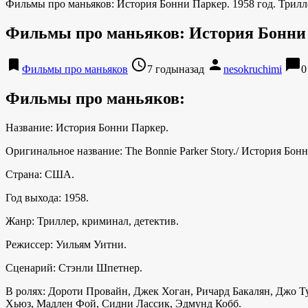
Фильмы про маньяков: История Бонни Паркер. 1958 год. Трилле
Фильмы про маньяков: История Бонни П
bookmark
access_time
person
chat_bubble
Фильмы про маньяков
7 годыназад
nesokruchimi
0
Фильмы про маньяков:
Название: История Бонни Паркер.
Оригинальное название: The Bonnie Parker Story./ История Бон
Страна: США.
Год выхода: 1958.
Жанр: Триллер, криминал, детектив.
Режиссер: Уильям Уитни.
Сценарий: Стэнли Шпетнер.
В ролях: Дороти Провайн, Джек Хоган, Ричард Бакалян, Джо 
Хьюз, Мадлен Фой, Сидни Лассик, Эдмунд Кобб.