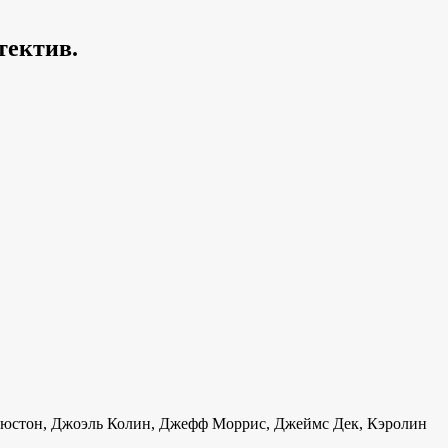
тектив.
Хьюстон, Джоэль Колин, Джефф Моррис, Джеймс Дек, Кэролин