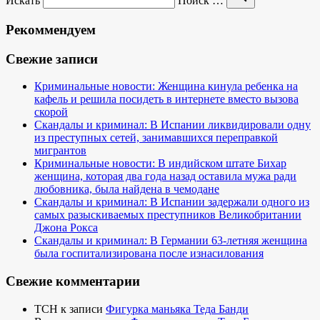
Искать
Поиск …
Рекоммендуем
Свежие записи
Криминальные новости: Женщина кинула ребенка на
кафель и решила посидеть в интернете вместо вызова
скорой
Скандалы и криминал: В Испании ликвидировали одну
из преступных сетей, занимавшихся переправкой
мигрантов
Криминальные новости: В индийском штате Бихар
женщина, которая два года назад оставила мужа ради
любовника, была найдена в чемодане
Скандалы и криминал: В Испании задержали одного из
самых разыскиваемых преступников Великобритании
Джона Рокса
Скандалы и криминал: В Германии 63-летняя женщина
была госпитализирована после изнасилования
Свежие комментарии
TCH
к записи
Фигурка маньяка Теда Банди