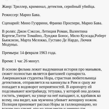
Жанр: Триллер, криминал, детектив, серийный убийца.
Режиссер: Марио Бава.
Сценарий: Мино Гуэррини, Франко Проспери, Марио Бава.
В ролях: Джон Сэксон, Летиция Роман, Валентина
Кортезе,Титти Томайно, Луиджи Бонос, Мило Куэсада,Роберт
Бьюкэнэн, Марта Мелокко, Густаво Де Нардо, Лючия
Модуньо.
Премьера: 14 февраля 1963 года.
Время: 1 час 26 минут.
В основе фильма лежит выдуманная история про маньяков,
сюжет полностью является фантазией сценариста.
Американская студентка Нора, страстная любительница
детективов, отправляется на каникулы в Рим и сразу же
попадает в водоворот неприятностей. В аэропорту ей
подсовывают контрабанду, тетушка, у которой она должна
гостить, умирает, на улице на неё нападают, и, вдобавок ко
всему, она видит, как мужчина убивает женщину ножом.
Полиция принимает рассказ Норы за галлюцинацию, но
вскоре она узнает, что на этом месте и именно так