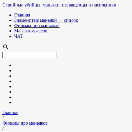
Серийные убийцы, маньяки, извращенцы и насильники
Главная
Знаменитые маньяки — список
Фильмы про маньяков
Магазин-ужасов
ЧАТ
search
Главная
/
Фильмы про маньяков
/