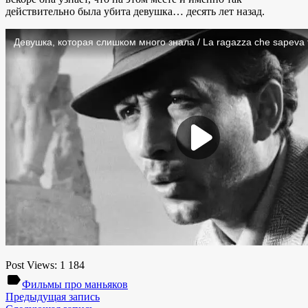
действительно была убита девушка… десять лет назад.
Post Views:
1 184
label
Фильмы про маньяков
Предыдущая запись