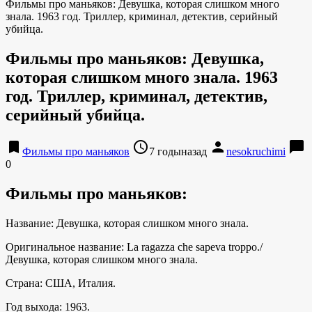
Фильмы про маньяков: Девушка, которая слишком много
знала. 1963 год. Триллер, криминал, детектив, серийный
убийца.
Фильмы про маньяков: Девушка,
которая слишком много знала. 1963
год. Триллер, криминал, детектив,
серийный убийца.
bookmark
access_time
person
chat_bubble
Фильмы про маньяков
7 годыназад
nesokruchimi
0
Фильмы про маньяков:
Название: Девушка, которая слишком много знала.
Оригинальное название: La ragazza che sapeva troppo./
Девушка, которая слишком много знала.
Страна: США, Италия.
Год выхода: 1963.