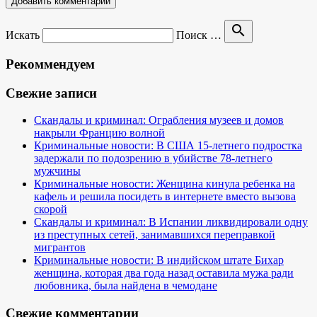
search
Искать
Поиск …
Рекоммендуем
Свежие записи
Скандалы и криминал: Ограбления музеев и домов
накрыли Францию волной
Криминальные новости: В США 15-летнего подростка
задержали по подозрению в убийстве 78-летнего
мужчины
Криминальные новости: Женщина кинула ребенка на
кафель и решила посидеть в интернете вместо вызова
скорой
Скандалы и криминал: В Испании ликвидировали одну
из преступных сетей, занимавшихся переправкой
мигрантов
Криминальные новости: В индийском штате Бихар
женщина, которая два года назад оставила мужа ради
любовника, была найдена в чемодане
Свежие комментарии