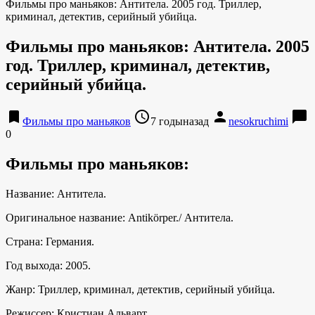
Фильмы про маньяков: Антитела. 2005 год. Триллер,
криминал, детектив, серийный убийца.
Фильмы про маньяков: Антитела. 2005
год. Триллер, криминал, детектив,
серийный убийца.
bookmark
access_time
person
chat_bubble
Фильмы про маньяков
7 годыназад
nesokruchimi
0
Фильмы про маньяков:
Название: Антитела.
Оригинальное название: Antikörper./ Антитела.
Страна: Германия.
Год выхода: 2005.
Жанр: Триллер, криминал, детектив, серийный убийца.
Режиссер: Кристиан Альварт.