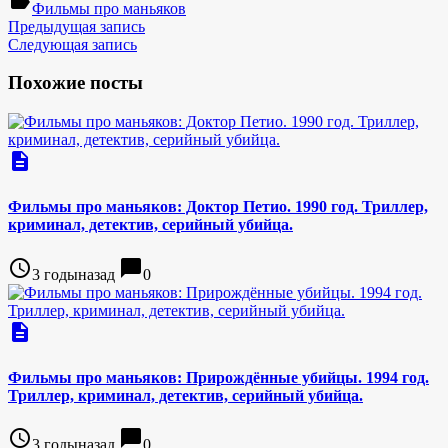
label
Фильмы про маньяков
Предыдущая запись
Следующая запись
Похожие посты
description
Фильмы про маньяков: Доктор Петио. 1990 год. Триллер,
криминал, детектив, серийный убийца.
access_time
chat_bubble
3 годыназад
0
description
Фильмы про маньяков: Прирождённые убийцы. 1994 год.
Триллер, криминал, детектив, серийный убийца.
access_time
chat_bubble
3 годыназад
0