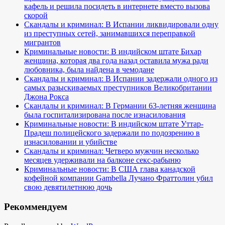
кафель и решила посидеть в интернете вместо вызова
скорой
Скандалы и криминал: В Испании ликвидировали одну
из преступных сетей, занимавшихся переправкой
мигрантов
Криминальные новости: В индийском штате Бихар
женщина, которая два года назад оставила мужа ради
любовника, была найдена в чемодане
Скандалы и криминал: В Испании задержали одного из
самых разыскиваемых преступников Великобритании
Джона Рокса
Скандалы и криминал: В Германии 63-летняя женщина
была госпитализирована после изнасилования
Криминальные новости: В индийском штате Уттар-
Прадеш полицейского задержали по подозрению в
изнасиловании и убийстве
Скандалы и криминал: Четверо мужчин несколько
месяцев удерживали на балконе секс-рабыню
Криминальные новости: В США глава канадской
кофейной компании Gambella Лучано Фраттолин убил
свою девятилетнюю дочь
Рекоммендуем