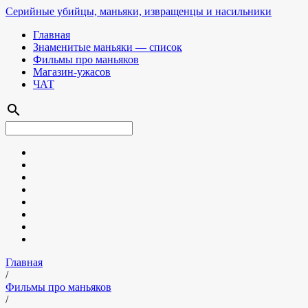
Серийные убийцы, маньяки, извращенцы и насильники
Главная
Знаменитые маньяки — список
Фильмы про маньяков
Магазин-ужасов
ЧАТ
search
Главная
/
Фильмы про маньяков
/