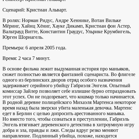
Сценарий: Кристиан Альварт.
В ролях: Норман Ридус, Андре Хеннике, Вотан Вильке
Мёринг, Хайнц Хёниг, Хауке Дикамп, Кристиан фон Астер,
Вальтрауд Витте, Константин Граудус, Ульрике Крумбигель,
Юрген Шорнагель.
Премьера: 6 апреля 2005 года.
Время: 2 часа 7 минут.
В основе фильма лежит выдуманная история про маньяков,
сюжет полностью является фантазией сценариста. Во флигеле
одного из берлинских дворов отряд особого назначения
задерживает серийного убийцу Габриэля Энгеля. Опытный
комиссар Зайлер позволяет себе излишне бурно отпраздновать
этот успех. Он не подозревает, что кошмар только начинается.
В родной деревне полицейского Михаэля Мартенса некоторое
время назад была зверски убита маленькая девочка. Мартенс
едет в Берлин с целью допросить арестованного маньяка.
Но вместо того, чтобы сознаться в преступлении, Габриэль
Энгель втягивает деревенского детектива в хитроумную игру
добра и зла, правды и лжи. Следы вдруг резко меняют
направление. Подлинный убийца, похоже, находится