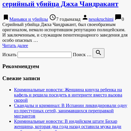
серийный убийца Джха Чандракант
bookmark
access_time
person
chat_bubble
Маньяки и убийцы
7 годыназад
nesokruchimi
0
Серийный убийца Джха Чандракант, был своеобразным
оригиналом, немало испортившим репутацию полицейским.
И заключенным, и служащим пенитенциарного заведения для
особо опасных …
Читать далее
search
Искать
Поиск …
Рекоммендуем
Свежие записи
Криминальные новости: Женщина кинула ребенка на
кафель и решила посидеть в интернете вместо вызова
скорой
Скандалы и криминал: В Испании ликвидировали одну
из преступных сетей, занимавшихся переправкой
мигрантов
Криминальные новости: В индийском штате Бихар
женщина, которая два года назад оставила мужа ради