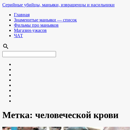
Серийные убийцы, маньяки, извращенцы и насильники
Главная
Знаменитые маньяки — список
Фильмы про маньяков
Магазин-ужасов
ЧАТ
search
Метка:
человеческой крови