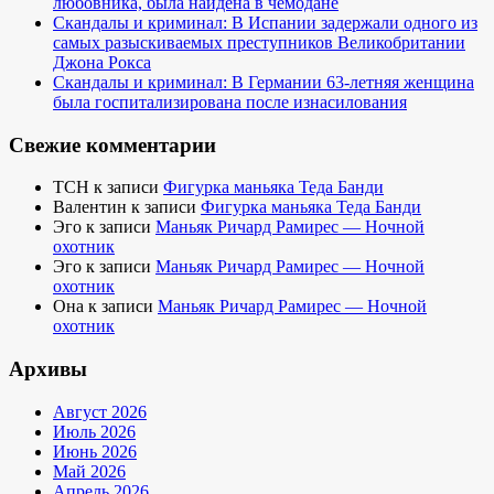
любовника, была найдена в чемодане
Скандалы и криминал: В Испании задержали одного из
самых разыскиваемых преступников Великобритании
Джона Рокса
Скандалы и криминал: В Германии 63-летняя женщина
была госпитализирована после изнасилования
Свежие комментарии
TCH
к записи
Фигурка маньяка Теда Банди
Валентин
к записи
Фигурка маньяка Теда Банди
Эго
к записи
Маньяк Ричард Рамирес — Ночной
охотник
Эго
к записи
Маньяк Ричард Рамирес — Ночной
охотник
Она
к записи
Маньяк Ричард Рамирес — Ночной
охотник
Архивы
Август 2026
Июль 2026
Июнь 2026
Май 2026
Апрель 2026