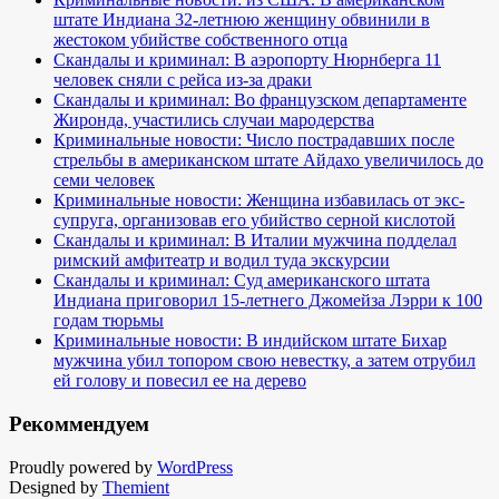
штате Индиана 32-летнюю женщину обвинили в
жестоком убийстве собственного отца
Скандалы и криминал: В аэропорту Нюрнберга 11
человек сняли с рейса из-за драки
Скандалы и криминал: Во французском департаменте
Жиронда, участились случаи мародерства
Криминальные новости: Число пострадавших после
стрельбы в американском штате Айдахо увеличилось до
семи человек
Криминальные новости: Женщина избавилась от экс-
супруга, организовав его убийство серной кислотой
Скандалы и криминал: В Италии мужчина подделал
римский амфитеатр и водил туда экскурсии
Скандалы и криминал: Суд американского штата
Индиана приговорил 15-летнего Джомейза Лэрри к 100
годам тюрьмы
Криминальные новости: В индийском штате Бихар
мужчина убил топором свою невестку, а затем отрубил
ей голову и повесил ее на дерево
Рекоммендуем
Proudly powered by
WordPress
Designed by
Themient