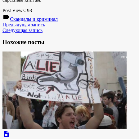
Post Views:
93
label
Скандалы и криминал
Предыдущая запись
Следующая запись
Похожие посты
description