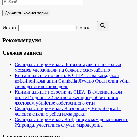
search
Искать
Поиск …
Рекоммендуем
Свежие записи
Скандалы и криминал: Четверо мужчин несколько
месяцев удерживали на балконе секс-рабыню
Криминальные новости: В США глава канадской
кофейной компании Gambella Лучано Фраттолин убил
свою девятилетнюю дочь
Криминальные новости: из США. В американском
штате Индиана 32-летнюю женщину обвинили в
жестоком убийстве собственного отца
Скандалы и криминал: В аэропорту Нюрнберга 11
человек сняли с рейса из-за драки
Скандалы и криминал: Во французском департаменте
Жиронда, участились случаи мародерства
Свежие комментарии