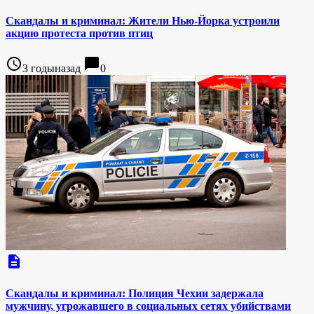
Скандалы и криминал: Жители Нью-Йорка устроили
акцию протеста против птиц
access_time
chat_bubble
3 годыназад
0
description
Скандалы и криминал: Полиция Чехии задержала
мужчину, угрожавшего в социальных сетях убийствами