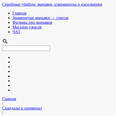
Серийные убийцы, маньяки, извращенцы и насильники
Главная
Знаменитые маньяки — список
Фильмы про маньяков
Магазин-ужасов
ЧАТ
search
Главная
/
Скандалы и криминал
/