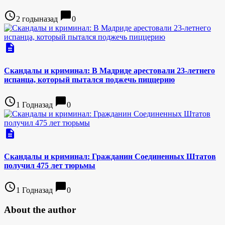
access_time
chat_bubble
2 годыназад
0
description
Скандалы и криминал: В Мадриде арестовали 23-летнего
испанца, который пытался поджечь пиццерию
access_time
chat_bubble
1 Годназад
0
description
Скандалы и криминал: Гражданин Соединенных Штатов
получил 475 лет тюрьмы
access_time
chat_bubble
1 Годназад
0
About the author