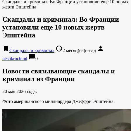
Скандалы и криминал: Во Франции установили еще 10 новых
жертв Эпштейна
Скандалы и криминал: Во Франции
установили еще 10 новых жертв
Эпштейна
bookmark
access_time
person
Скандалы и криминал
2 месяц(ев)назад
chat_bubble
nesokruchimi
0
Новости связывающие скандалы и
криминал из Франции
20 мая 2026 года.
Фото американского миллиардера Джеффри Эпштейна.