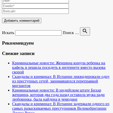
search
Искать
Поиск …
Рекоммендуем
Свежие записи
Криминальные новости: Женщина кинула ребенка на
кафель и решила посидеть в интернете вместо вызова
скорой
Скандалы и криминал: В Испании ликвидировали одну
из преступных сетей, занимавшихся переправкой
мигрантов
Криминальные новости: В индийском штате Бихар
женщина, которая два года назад оставила мужа ради
любовника, была найдена в чемодане
Скандалы и криминал: В Испании задержали одного из
самых разыскиваемых преступников Великобритании
Джона Рокса