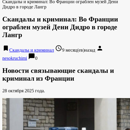
Скандалы и криминал: Во Франции ограблен музей Дени
Дидро в городе Лангр
Скандалы и криминал: Во Франции
ограблен музей Дени Дидро в городе
Лангр
bookmark
access_time
person
Скандалы и криминал
9 месяц(ев)назад
chat_bubble
nesokruchimi
0
Новости связывающие скандалы и
криминал из Франции
28 октября 2025 года.