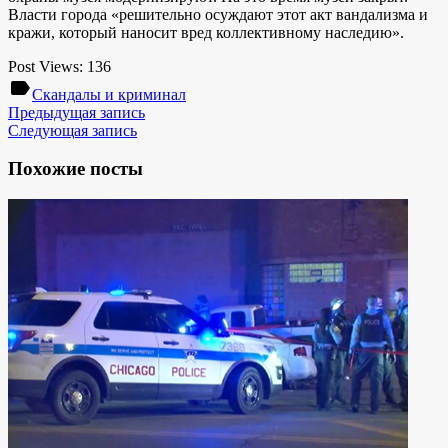
Власти города «решительно осуждают этот акт вандализма и
кражи, который наносит вред коллективному наследию».
Post Views:
136
label
Скандалы и криминал
Предыдущая запись
Следующая запись
Похожие посты