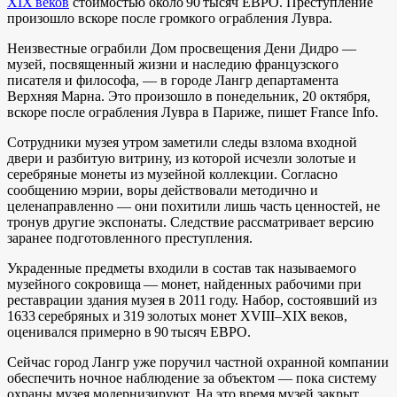
XIX веков
стоимостью около 90 тысяч ЕВРО. Преступление
произошло вскоре после громкого ограбления Лувра.
Неизвестные ограбили Дом просвещения Дени Дидро —
музей, посвященный жизни и наследию французского
писателя и философа, — в городе Лангр департамента
Верхняя Марна. Это произошло в понедельник, 20 октября,
вскоре после ограбления Лувра в Париже, пишет France Info.
Сотрудники музея утром заметили следы взлома входной
двери и разбитую витрину, из которой исчезли золотые и
серебряные монеты из музейной коллекции. Согласно
сообщению мэрии, воры действовали методично и
целенаправленно — они похитили лишь часть ценностей, не
тронув другие экспонаты. Следствие рассматривает версию
заранее подготовленного преступления.
Украденные предметы входили в состав так называемого
музейного сокровища — монет, найденных рабочими при
реставрации здания музея в 2011 году. Набор, состоявший из
1633 серебряных и 319 золотых монет XVIII–XIX веков,
оценивался примерно в 90 тысяч ЕВРО.
Сейчас город Лангр уже поручил частной охранной компании
обеспечить ночное наблюдение за объектом — пока систему
охраны музея модернизируют. На это время музей закрыт.