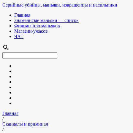
Серийные убийцы, маньяки, извращенцы и насильники
Главная
Знаменитые маньяки — список
Фильмы про маньяков
Магазин-ужасов
ЧАТ
search
Главная
/
Скандалы и криминал
/