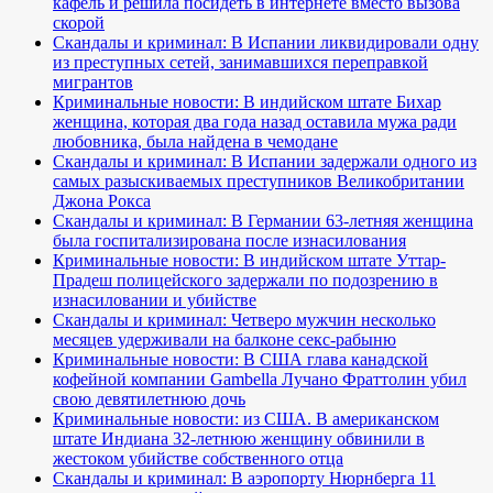
кафель и решила посидеть в интернете вместо вызова
скорой
Скандалы и криминал: В Испании ликвидировали одну
из преступных сетей, занимавшихся переправкой
мигрантов
Криминальные новости: В индийском штате Бихар
женщина, которая два года назад оставила мужа ради
любовника, была найдена в чемодане
Скандалы и криминал: В Испании задержали одного из
самых разыскиваемых преступников Великобритании
Джона Рокса
Скандалы и криминал: В Германии 63-летняя женщина
была госпитализирована после изнасилования
Криминальные новости: В индийском штате Уттар-
Прадеш полицейского задержали по подозрению в
изнасиловании и убийстве
Скандалы и криминал: Четверо мужчин несколько
месяцев удерживали на балконе секс-рабыню
Криминальные новости: В США глава канадской
кофейной компании Gambella Лучано Фраттолин убил
свою девятилетнюю дочь
Криминальные новости: из США. В американском
штате Индиана 32-летнюю женщину обвинили в
жестоком убийстве собственного отца
Скандалы и криминал: В аэропорту Нюрнберга 11