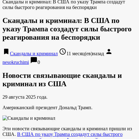
Скандалы и криминал: В США по указу Трампа создадут
силы быстрого реагирования на беспорядки
Скандалы и криминал: В США по
указу Трампа создадут силы быстрого
реагирования на беспорядки
bookmark
access_time
person
Скандалы и криминал
11 месяц(ев)назад
chat_bubble
nesokruchimi
0
Новости связывающие скандалы и
криминал из США
29 августа 2025 года.
Американский президент Дональд Трамп.
Эти новости связывающие скандалы и криминал пришли из
США.
В США по указу Трампа создадут силы быстрого