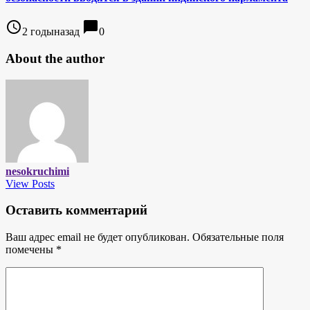
access_time
chat_bubble
2 годыназад
0
About the author
nesokruchimi
View Posts
Оставить комментарий
Ваш адрес email не будет опубликован.
Обязательные поля
помечены
*