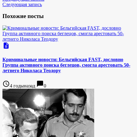
Следующая запись
Похожие посты
description
Криминальные новости: Бельгийская FAST, дословно
Группа активного поиска беглецов, смогла арестовать 50-
летнего Николаса Теодору
access_time
chat_bubble
4 годыназад
0