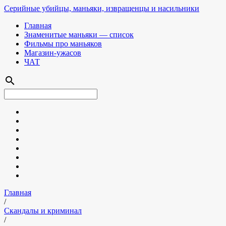
Серийные убийцы, маньяки, извращенцы и насильники
Главная
Знаменитые маньяки — список
Фильмы про маньяков
Магазин-ужасов
ЧАТ
search
Главная
/
Скандалы и криминал
/