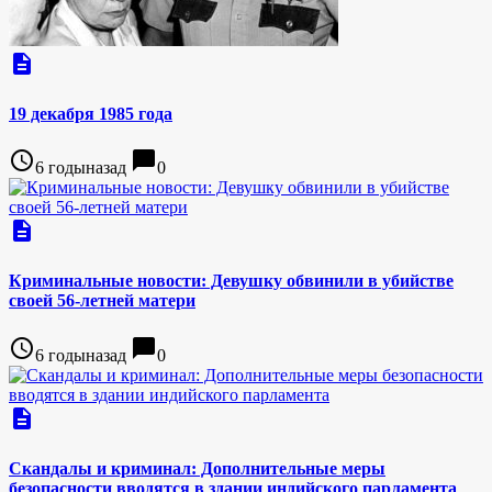
description
19 декабря 1985 года
access_time
chat_bubble
6 годыназад
0
description
Криминальные новости: Девушку обвинили в убийстве
своей 56-летней матери
access_time
chat_bubble
6 годыназад
0
description
Скандалы и криминал: Дополнительные меры
безопасности вводятся в здании индийского парламента