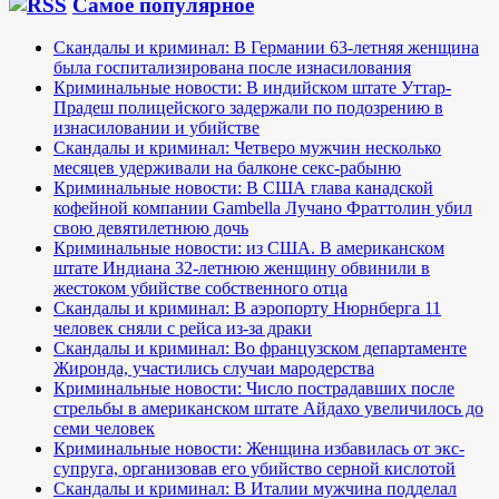
Самое популярное
Скандалы и криминал: В Германии 63-летняя женщина
была госпитализирована после изнасилования
Криминальные новости: В индийском штате Уттар-
Прадеш полицейского задержали по подозрению в
изнасиловании и убийстве
Скандалы и криминал: Четверо мужчин несколько
месяцев удерживали на балконе секс-рабыню
Криминальные новости: В США глава канадской
кофейной компании Gambella Лучано Фраттолин убил
свою девятилетнюю дочь
Криминальные новости: из США. В американском
штате Индиана 32-летнюю женщину обвинили в
жестоком убийстве собственного отца
Скандалы и криминал: В аэропорту Нюрнберга 11
человек сняли с рейса из-за драки
Скандалы и криминал: Во французском департаменте
Жиронда, участились случаи мародерства
Криминальные новости: Число пострадавших после
стрельбы в американском штате Айдахо увеличилось до
семи человек
Криминальные новости: Женщина избавилась от экс-
супруга, организовав его убийство серной кислотой
Скандалы и криминал: В Италии мужчина подделал