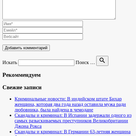
search
Искать
Поиск …
Рекоммендуем
Свежие записи
Криминальные новости: В индийском штате Бихар
женщина, которая два года назад оставила мужа ради
любовника, была найдена в чемодане
Скандалы и криминал: В Испании задержали одного из
самых разыскиваемых преступников Великобритании
Джона Рокса
Скандалы и криминал: В Германии 63-летняя женщина