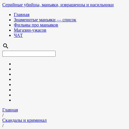
Серийные убийцы, маньяки, извращенцы и насильники
Главная
Знаменитые маньяки — список
Фильмы про маньяков
Магазин-ужасов
ЧАТ
search
Главная
/
Скандалы и криминал
/