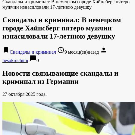
Скандалы и криминал: В немецком городе Хайнсберг пятеро
мужчин изнасиловали 17-летнюю девушку
Скандалы и криминал: В немецком
городе Хайнсберг пятеро мужчин
изнасиловали 17-летнюю девушку
bookmark
access_time
person
Скандалы и криминал
9 месяц(ев)назад
chat_bubble
nesokruchimi
0
Новости связывающие скандалы и
криминал из Германии
27 октября 2025 года.