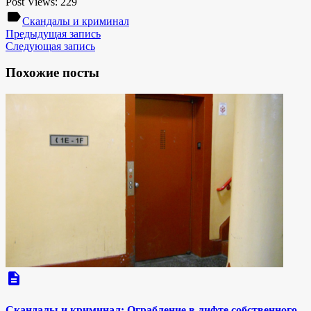
Post Views:
229
label
Скандалы и криминал
Предыдущая запись
Следующая запись
Похожие посты
description
Скандалы и криминал: Ограбление в лифте собственного