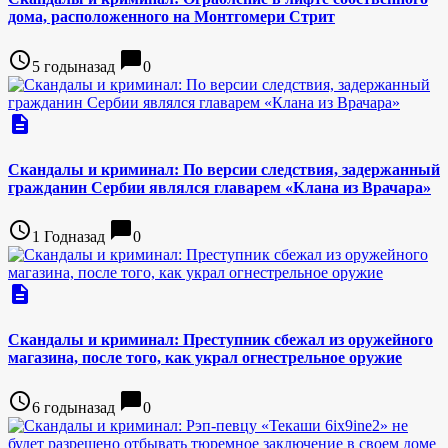
дома, расположенного на Монтгомери Стрит
access_time
chat_bubble
5 годыназад
0
description
Скандалы и криминал: По версии следствия, задержанный
гражданин Сербии являлся главарем «Клана из Врачара»
access_time
chat_bubble
1 Годназад
0
description
Скандалы и криминал: Преступник сбежал из оружейного
магазина, после того, как украл огнестрельное оружие
access_time
chat_bubble
6 годыназад
0