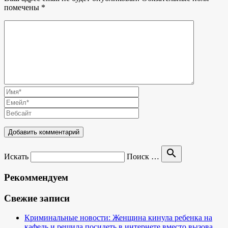
помечены
*
search
Искать
Поиск …
Рекоммендуем
Свежие записи
Криминальные новости: Женщина кинула ребенка на
кафель и решила посидеть в интернете вместо вызова