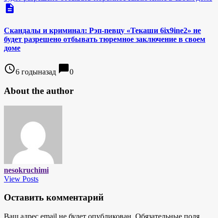
description
Скандалы и криминал: Рэп-певцу «Текаши 6ix9ine2» не
будет разрешено отбывать тюремное заключение в своем
доме
access_time
chat_bubble
6 годыназад
0
About the author
nesokruchimi
View Posts
Оставить комментарий
Ваш адрес email не будет опубликован.
Обязательные поля