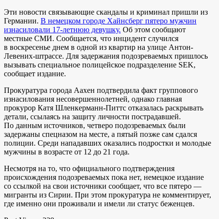
Эти новости связывающие скандалы и криминал пришли из
Германии.
В немецком городе Хайнсберг пятеро мужчин
изнасиловали 17-летнюю девушку.
Об этом сообщают
местные СМИ. Сообщается, что инцидент случился
в воскресенье днем в одной из квартир на улице Антон-
Левених-штрассе. Для задержания подозреваемых пришлось
вызывать специальное полицейское подразделение SEK,
сообщает издание.
Прокуратура города Аахен подтвердила факт группового
изнасилования несовершеннолетней, однако главная
прокурор Катя Шленкерманн-Питтс отказалась раскрывать
детали, ссылаясь на защиту личности пострадавшей.
По данным источников, четверо подозреваемых были
задержаны спецназом на месте, а пятый позже сам сдался
полиции. Среди нападавших оказались подростки и молодые
мужчины в возрасте от 12 до 21 года.
Несмотря на то, что официального подтверждения
происхождения подозреваемых пока нет, немецкое издание
со ссылкой на свои источники сообщает, что все пятеро —
мигранты из Сирии. При этом прокуратура не комментирует,
где именно они проживали и имели ли статус беженцев.