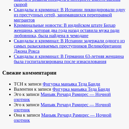
скорой
Скандалы и криминал: В Испании ликвидировали одну
из преступных сетей, занимавшихся переправкой
мигрантов
Криминальные новости: В индийском штате Бихар
женщина, которая два года назад оставила мужа ради
любовника, была найдена в чемодане
Скандалы и криминал: В Испании задержали одного из
самых разыскиваемых преступников Великобритании
Джона Рокса
Скандалы и криминал: В Германии 63-летняя женщина
была госпитализирована после изнасилования
Свежие комментарии
TCH
к записи
Фигурка маньяка Теда Банди
Валентин
к записи
Фигурка маньяка Теда Банди
Эго
к записи
Маньяк Ричард Рамирес — Ночной
охотник
Эго
к записи
Маньяк Ричард Рамирес — Ночной
охотник
Она
к записи
Маньяк Ричард Рамирес — Ночной
охотник