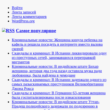
Войти
Лента записей
Лента комментариев
WordPress.org
Самое популярное
Криминальные новости: Женщина кинула ребенка на
кафель и решила посидеть в интернете вместо вызова
скорой
Скандалы и криминал: В Испании ликвидировали одну
из преступных сетей, занимавшихся переправкой
мигрантов
Криминальные новости: В индийском штате Бихар
женщина, которая два года назад оставила мужа ради
любовника, была найдена в чемодане
Скандалы и криминал: В Испании задержали одного из
самых разыскиваемых преступников Великобритании
Джона Рокса
Скандалы и криминал: В Германии 63-летняя женщина
была госпитализирована после изнасилования
Криминальные новости: В индийском штате Уттар-
Прадеш полицейского задержали по подозрению в