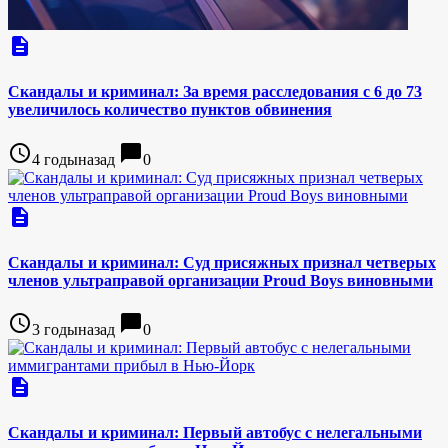
description
Скандалы и криминал: За время расследования с 6 до 73
увеличилось количество пунктов обвинения
access_time
chat_bubble
4 годыназад
0
description
Скандалы и криминал: Суд присяжных признал четверых
членов ультраправой организации Proud Boys виновными
access_time
chat_bubble
3 годыназад
0
description
Скандалы и криминал: Первый автобус с нелегальными