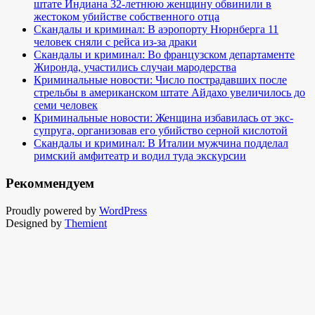
штате Индиана 32-летнюю женщину обвинили в
жестоком убийстве собственного отца
Скандалы и криминал: В аэропорту Нюрнберга 11
человек сняли с рейса из-за драки
Скандалы и криминал: Во французском департаменте
Жиронда, участились случаи мародерства
Криминальные новости: Число пострадавших после
стрельбы в американском штате Айдахо увеличилось до
семи человек
Криминальные новости: Женщина избавилась от экс-
супруга, организовав его убийство серной кислотой
Скандалы и криминал: В Италии мужчина подделал
римский амфитеатр и водил туда экскурсии
Рекоммендуем
Proudly powered by
WordPress
Designed by
Themient