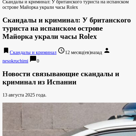
Скандалы и криминал: У британского туриста на испанском
острове Майорка украли часы Rolex
Скандалы и криминал: У британского
туриста на испанском острове
Майорка украли часы Rolex
bookmark
access_time
person
Скандалы и криминал
12 месяц(ев)назад
chat_bubble
nesokruchimi
0
Новости связывающие скандалы и
криминал из Испании
13 августа 2025 года.