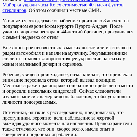
Майорка украли часы Rolex стоимостью 40 тысяч фунтов
стерлингов
. Об этом сообщили местные СМИ.
Уточняется, что дерзкое ограбление произошло 8 августа на
популярном европейском курорте Пуэрто-Андрач. После
ужина в дорогом ресторане 44-летний британец прогуливался
с семьей недалеко от отеля.
Внезапно трое неизвестных в масках выскочили из стоящего
рядом автомобиля и напали на мужчину. Злоумышленники
сняли с его запястья дорогостоящее украшение на глазах у
жены и маленькой дочери и скрылись.
Ребенок, увидев происходящее, начал кричать, это привлекло
внимание персонала отеля, который вызвал полицию.
Местные стражи правопорядка оперативно прибыли на место
и опросили нескольких свидетелей. Сейчас следователи
изучают записи с камер видеонаблюдения, чтобы установить
личности подозреваемых.
Источники, близкие к расследованию, предполагают, что
преступники, вероятно, вели наблюдение за жертвой,
выжидая удобного момента для нападения. Правоохранители
также отмечают, что они, скорее всего, имели опыт в
совершении подобных ограблений.