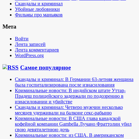
Скандалы и криминал
Убойные любовники
Фильмы про маньяков
Мета
Войти
Лента записей
Лента комментариев
WordPress.org
Самое популярное
Скандалы и криминал: В Германии 63-летняя женщина
была госпитализирована после изнасилования
Криминальные новости: В индийском штате Уттар-
Прадеш полицейского задержали по подозрению в
изнасиловании и убийстве
Скандалы и криминал: Четверо мужчин несколько
месяцев удерживали на балконе секс-рабыню
Криминальные новости: В США глава канадской
кофейной компании Gambella Лучано Фраттолин убил
свою девятилетнюю дочь
Криминальные новости: из США. В американском