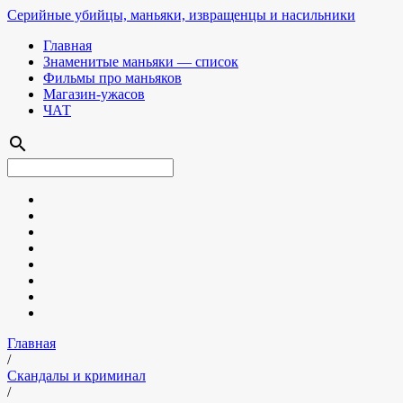
Серийные убийцы, маньяки, извращенцы и насильники
Главная
Знаменитые маньяки — список
Фильмы про маньяков
Магазин-ужасов
ЧАТ
search
Главная
/
Скандалы и криминал
/