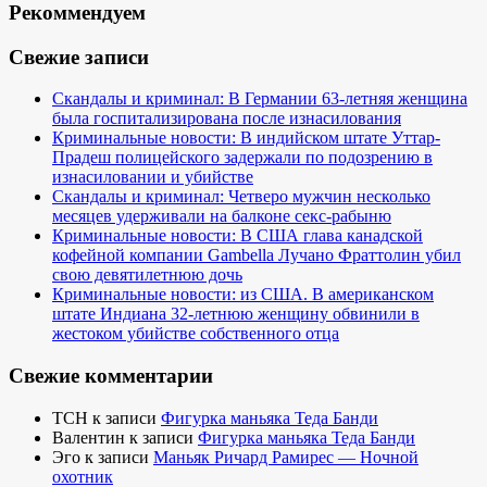
Рекоммендуем
Свежие записи
Скандалы и криминал: В Германии 63-летняя женщина
была госпитализирована после изнасилования
Криминальные новости: В индийском штате Уттар-
Прадеш полицейского задержали по подозрению в
изнасиловании и убийстве
Скандалы и криминал: Четверо мужчин несколько
месяцев удерживали на балконе секс-рабыню
Криминальные новости: В США глава канадской
кофейной компании Gambella Лучано Фраттолин убил
свою девятилетнюю дочь
Криминальные новости: из США. В американском
штате Индиана 32-летнюю женщину обвинили в
жестоком убийстве собственного отца
Свежие комментарии
TCH
к записи
Фигурка маньяка Теда Банди
Валентин
к записи
Фигурка маньяка Теда Банди
Эго
к записи
Маньяк Ричард Рамирес — Ночной
охотник