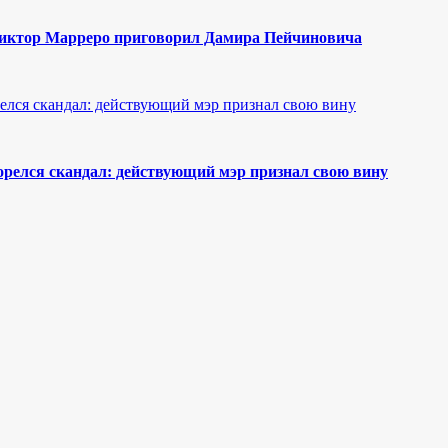
Виктор Марреро приговорил Дамира Пейчиновича
орелся скандал: действующий мэр признал свою вину