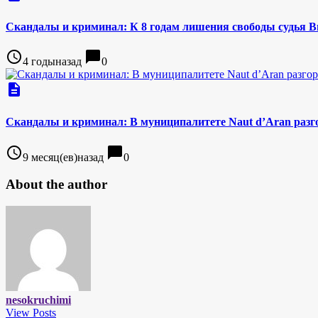
Скандалы и криминал: К 8 годам лишения свободы судья 
access_time
chat_bubble
4 годыназад
0
description
Скандалы и криминал: В муниципалитете Naut d’Aran разг
access_time
chat_bubble
9 месяц(ев)назад
0
About the author
nesokruchimi
View Posts