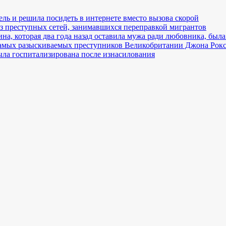
ль и решила посидеть в интернете вместо вызова скорой
з преступных сетей, занимавшихся переправкой мигрантов
, которая два года назад оставила мужа ради любовника, была
самых разыскиваемых преступников Великобритании Джона Рок
ла госпитализирована после изнасилования