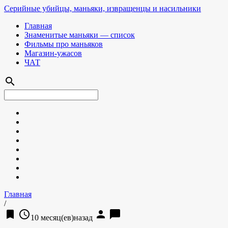
Серийные убийцы, маньяки, извращенцы и насильники
Главная
Знаменитые маньяки — список
Фильмы про маньяков
Магазин-ужасов
ЧАТ
search
Главная
/
bookmark
access_time
person
chat_bubble
10 месяц(ев)назад