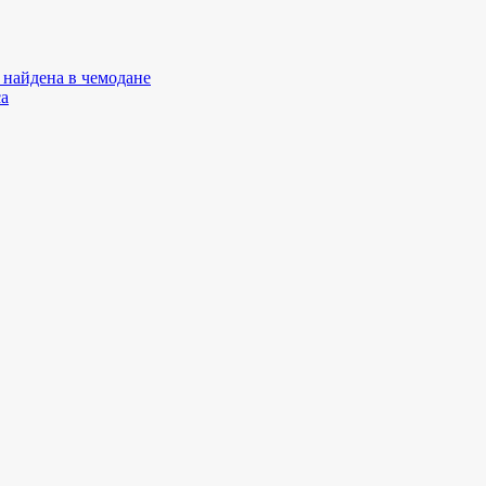
 найдена в чемодане
са