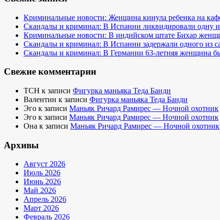
Криминальные новости: Женщина кинула ребенка на кафе
Скандалы и криминал: В Испании ликвидировали одну и
Криминальные новости: В индийском штате Бихар женщина
Скандалы и криминал: В Испании задержали одного из 
Скандалы и криминал: В Германии 63-летняя женщина бы
Свежие комментарии
TCH
к записи
Фигурка маньяка Теда Банди
Валентин
к записи
Фигурка маньяка Теда Банди
Эго
к записи
Маньяк Ричард Рамирес — Ночной охотник
Эго
к записи
Маньяк Ричард Рамирес — Ночной охотник
Она
к записи
Маньяк Ричард Рамирес — Ночной охотник
Архивы
Август 2026
Июль 2026
Июнь 2026
Май 2026
Апрель 2026
Март 2026
Февраль 2026