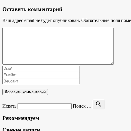
Оставить комментарий
Ваш адрес email не будет опубликован.
Обязательные поля пом
search
Искать
Поиск …
Рекоммендуем
Свежие записи