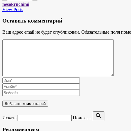
nesokruchimi
View Posts
Оставить комментарий
Ваш адрес email не будет опубликован.
Обязательные поля пом
search
Искать
Поиск …
Рекоммендуем