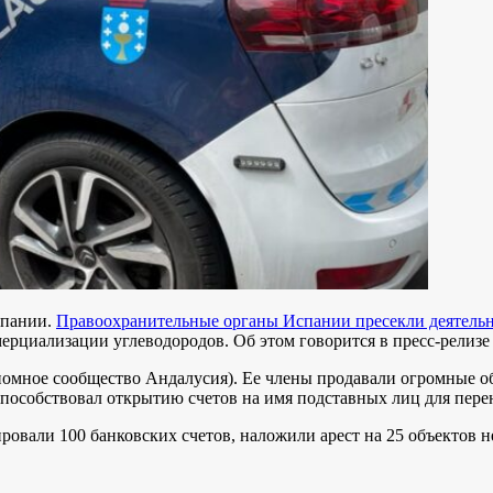
спании.
Правоохранительные органы Испании пресекли деятельн
рциализации углеводородов. Об этом говорится в пресс-релизе
ономное сообщество Андалусия). Ее члены продавали огромные 
пособствовал открытию счетов на имя подставных лиц для пер
ировали 100 банковских счетов, наложили арест на 25 объектов 