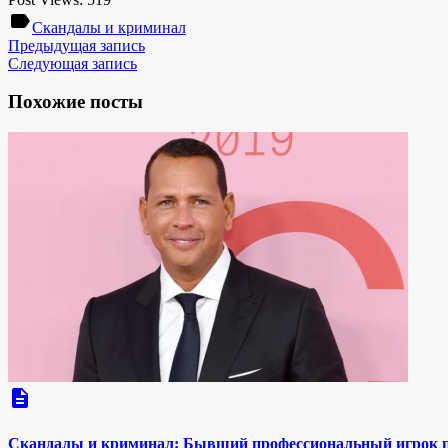
label
Скандалы и криминал
Предыдущая запись
Следующая запись
Похожие посты
description
Скандалы и криминал: Бывший профессиональный игрок по 