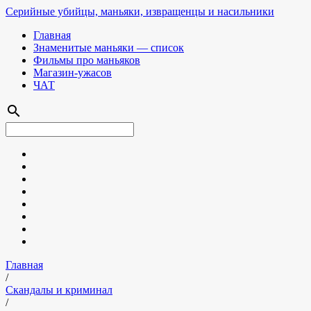
Серийные убийцы, маньяки, извращенцы и насильники
Главная
Знаменитые маньяки — список
Фильмы про маньяков
Магазин-ужасов
ЧАТ
search
Главная
/
Скандалы и криминал
/