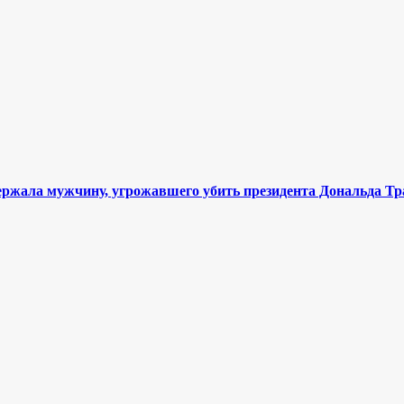
ержала мужчину, угрожавшего убить президента Дональда Т