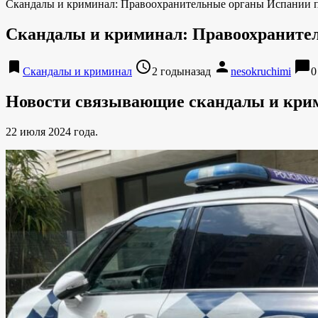
Скандалы и криминал: Правоохранительные органы Испании п
Скандалы и криминал: Правоохранител
bookmark
access_time
person
chat_bubble
Скандалы и криминал
2 годыназад
nesokruchimi
0
Новости связывающие скандалы и кри
22 июля 2024 года.