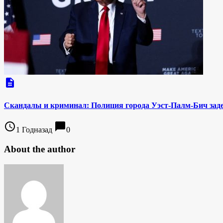
description
Скандалы и криминал: Полиция города Уэст-Палм-Бич зад
access_time
chat_bubble
1 Годназад
0
About the author