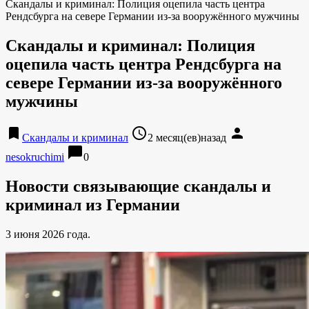
Скандалы и криминал: Полиция оцепила часть центра
Рендсбурга на севере Германии из-за вооружённого мужчины
Скандалы и криминал: Полиция
оцепила часть центра Рендсбурга на
севере Германии из-за вооружённого
мужчины
bookmark
access_time
person
Скандалы и криминал
2 месяц(ев)назад
chat_bubble
nesokruchimi
0
Новости связывающие скандалы и
криминал из Германии
3 июня 2026 года.