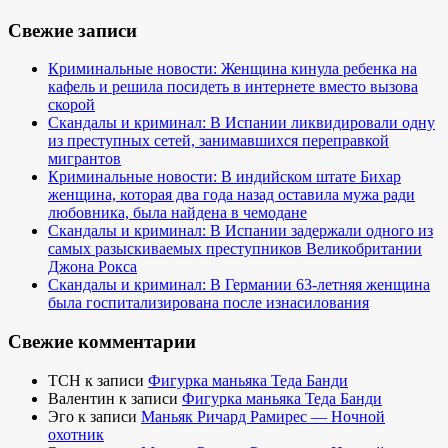
Свежие записи
Криминальные новости: Женщина кинула ребенка на
кафель и решила посидеть в интернете вместо вызова
скорой
Скандалы и криминал: В Испании ликвидировали одну
из преступных сетей, занимавшихся переправкой
мигрантов
Криминальные новости: В индийском штате Бихар
женщина, которая два года назад оставила мужа ради
любовника, была найдена в чемодане
Скандалы и криминал: В Испании задержали одного из
самых разыскиваемых преступников Великобритании
Джона Рокса
Скандалы и криминал: В Германии 63-летняя женщина
была госпитализирована после изнасилования
Свежие комментарии
TCH
к записи
Фигурка маньяка Теда Банди
Валентин
к записи
Фигурка маньяка Теда Банди
Эго
к записи
Маньяк Ричард Рамирес — Ночной
охотник