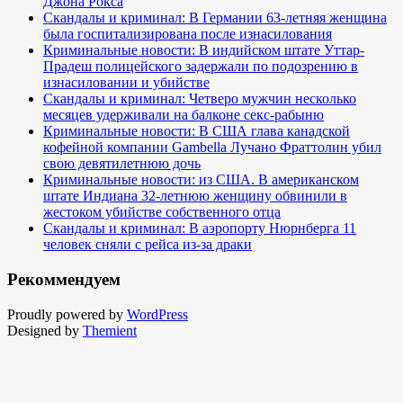
Джона Рокса
Скандалы и криминал: В Германии 63-летняя женщина
была госпитализирована после изнасилования
Криминальные новости: В индийском штате Уттар-
Прадеш полицейского задержали по подозрению в
изнасиловании и убийстве
Скандалы и криминал: Четверо мужчин несколько
месяцев удерживали на балконе секс-рабыню
Криминальные новости: В США глава канадской
кофейной компании Gambella Лучано Фраттолин убил
свою девятилетнюю дочь
Криминальные новости: из США. В американском
штате Индиана 32-летнюю женщину обвинили в
жестоком убийстве собственного отца
Скандалы и криминал: В аэропорту Нюрнберга 11
человек сняли с рейса из-за драки
Рекоммендуем
Proudly powered by
WordPress
Designed by
Themient