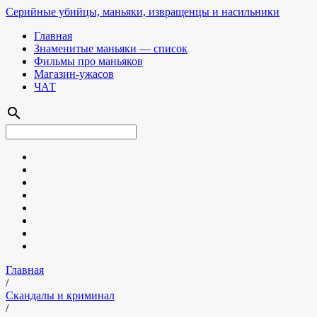
Серийные убийцы, маньяки, извращенцы и насильники
Главная
Знаменитые маньяки — список
Фильмы про маньяков
Магазин-ужасов
ЧАТ
search
Главная
/
Скандалы и криминал
/