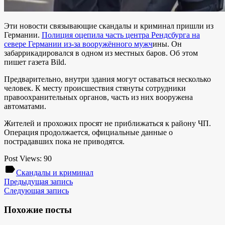
Эти новости связывающие скандалы и криминал пришли из
Германии.
Полиция оцепила часть центра Рендсбурга на
севере Германии из-за вооружённого мужч
ины. Он
забаррикадировался в одном из местных баров. Об этом
пишет газета Bild.
Предварительно, внутри здания могут оставаться несколько
человек. К месту происшествия стянуты сотрудники
правоохранительных органов, часть из них вооружена
автоматами.
Жителей и прохожих просят не приближаться к району ЧП.
Операция продолжается, официальные данные о
пострадавших пока не приводятся.
Post Views:
90
label
Скандалы и криминал
Предыдущая запись
Следующая запись
Похожие посты