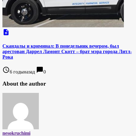
description
Скандалы и криминал: В понедельник вечером, был
арестован Даррел Ламонт Скотт – брат мэра города Литл-
Рока
access_time
chat_bubble
6 годыназад
0
About the author
nesokruchimi