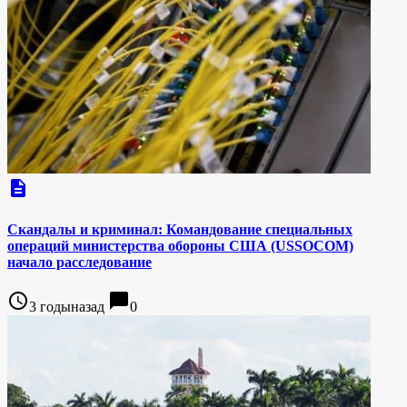
description
Скандалы и криминал: Командование специальных
операций министерства обороны США (USSOCOM)
начало расследование
access_time
chat_bubble
3 годыназад
0