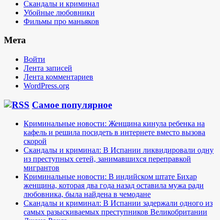
Скандалы и криминал
Убойные любовники
Фильмы про маньяков
Мета
Войти
Лента записей
Лента комментариев
WordPress.org
Самое популярное
Криминальные новости: Женщина кинула ребенка на
кафель и решила посидеть в интернете вместо вызова
скорой
Скандалы и криминал: В Испании ликвидировали одну
из преступных сетей, занимавшихся переправкой
мигрантов
Криминальные новости: В индийском штате Бихар
женщина, которая два года назад оставила мужа ради
любовника, была найдена в чемодане
Скандалы и криминал: В Испании задержали одного из
самых разыскиваемых преступников Великобритании