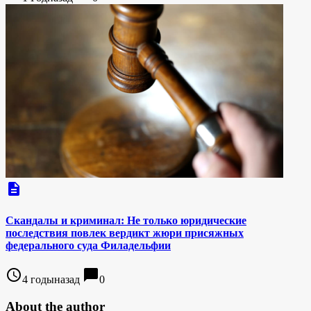
description
Скандалы и криминал: Не только юридические
последствия повлек вердикт жюри присяжных
федерального суда Филадельфии
access_time
chat_bubble
4 годыназад
0
About the author