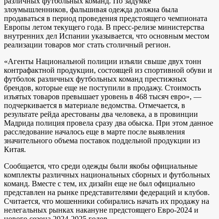
различных футбольных команд. По задумке
злоумышленников, фальшивая одежда должна была
продаваться в период проведения предстоящего чемпионата
Европы летом текущего года. В пресс-релизе министерства
внутренних дел Испании указывается, что основным местом
реализации товаров мог стать столичный регион.
«Агенты Национальной полиции изъяли свыше двух тонн
контрафактной продукции, состоящей из спортивной обуви и
футболок различных футбольных команд престижных
брендов, которые еще не поступили в продажу. Стоимость
изъятых товаров превышает уровень в 468 тысяч евро», —
подчеркивается в материале ведомства. Отмечается, в
результате рейда арестованы два человека, а в провинции
Мадрида полиция провела сразу два обыска. При этом данное
расследование началось еще в марте после выявления
значительного объема поставок поддельной продукции из
Китая.
Сообщается, что среди одежды были якобы официальные
комплекты различных национальных сборных и футбольных
команд. Вместе с тем, их дизайн еще не был официально
представлен на рынке представителями федераций и клубов.
Считается, что мошенники собирались начать их продажу на
нелегальных рынках накануне предстоящего Евро-2024 и
нового сезона 2024-2025 годов.