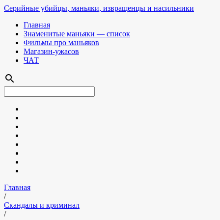
Серийные убийцы, маньяки, извращенцы и насильники
Главная
Знаменитые маньяки — список
Фильмы про маньяков
Магазин-ужасов
ЧАТ
search
Главная
/
Скандалы и криминал
/