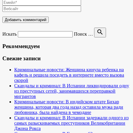
search
Искать
Поиск …
Рекоммендуем
Свежие записи
Криминальные новости: Женщина кинула ребенка на
кафель и решила посидеть в интернете вместо вызова
скорой
Скандалы и криминал: В Испании ликвидировали одну
из преступных сетей, занимавшихся переправкой
мигрантов
Криминальные новости: В индийском штате Бихар
женщина, которая два года назад оставила мужа ради
любовника, была найдена в чемодане
Скандалы и криминал: В Испании задержали одного из
самых разыскиваемых преступников Великобритании
Джона Рокса