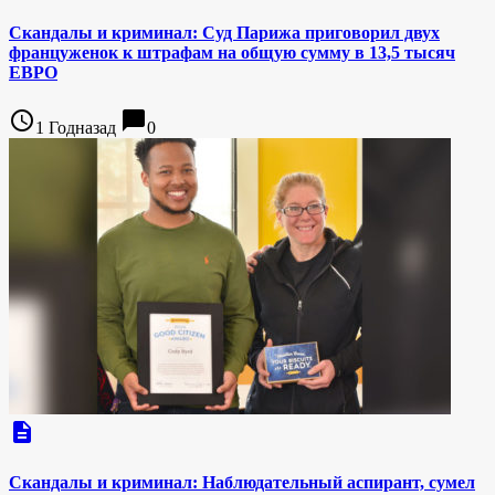
Скандалы и криминал: Суд Парижа приговорил двух
француженок к штрафам на общую сумму в 13,5 тысяч
ЕВРО
access_time
chat_bubble
1 Годназад
0
description
Скандалы и криминал: Наблюдательный аспирант, сумел