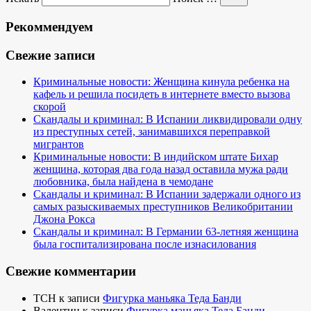
Рекоммендуем
Свежие записи
Криминальные новости: Женщина кинула ребенка на
кафель и решила посидеть в интернете вместо вызова
скорой
Скандалы и криминал: В Испании ликвидировали одну
из преступных сетей, занимавшихся переправкой
мигрантов
Криминальные новости: В индийском штате Бихар
женщина, которая два года назад оставила мужа ради
любовника, была найдена в чемодане
Скандалы и криминал: В Испании задержали одного из
самых разыскиваемых преступников Великобритании
Джона Рокса
Скандалы и криминал: В Германии 63-летняя женщина
была госпитализирована после изнасилования
Свежие комментарии
TCH
к записи
Фигурка маньяка Теда Банди
Валентин
к записи
Фигурка маньяка Теда Банди