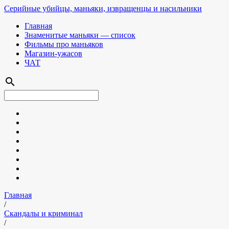
Серийные убийцы, маньяки, извращенцы и насильники
Главная
Знаменитые маньяки — список
Фильмы про маньяков
Магазин-ужасов
ЧАТ
search
Главная
/
Скандалы и криминал
/