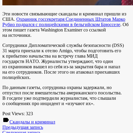
Эти новости связывающие скандалы и криминал пришли из
США.
Охранник госсекретаря Соединенных Штатов Марко
Рубио подрался с полицейскими в бельгийском Брюсселе
. Об
этом пишет газета Washington Examiner со ссылкой
на источники.
Сотрудники Дипломатической службы безопасности (DSS)
31 марта приехали к отелю Amigo, чтобы подготовить его
к прибытию начальства на встречу глава МИД
государств НАТО. Журналисты утверждают, что один
из охранников вышел из себя из-за закрытия бара и напал
на его сотрудников. После этого он атаковал приехавших
полицейских.
По данным газеты, сотрудника охраны задержали, но
отпустил после вмешательства американского посольства.
В госдепе уже подтвердили журналистам, что слышали
о сообщениях про инцидент и «изучают их».
Post Views:
323
label
Скандалы и криминал
Предыдущая запись
Следующая запись