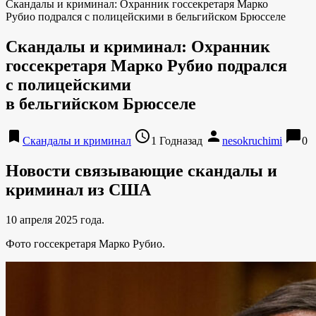
Скандалы и криминал: Охранник госсекретаря Марко
Рубио подрался с полицейскими в бельгийском Брюсселе
Скандалы и криминал: Охранник
госсекретаря Марко Рубио подрался
с полицейскими
в бельгийском Брюсселе
bookmark
access_time
person
chat_bubble
Скандалы и криминал
1 Годназад
nesokruchimi
0
Новости связывающие скандалы и
криминал из США
10 апреля 2025 года.
Фото госсекретаря Марко Рубио.