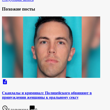
Похожие посты
description
Скандалы и криминал: Полицейского обвиняют в
принуждении женщины к оральному сексу
access_time
chat_bubble
6 годыназад
0