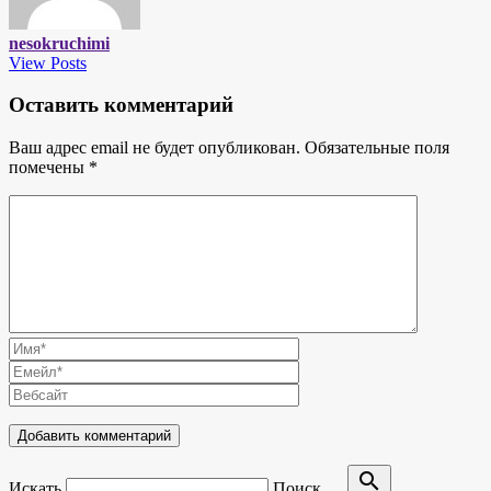
nesokruchimi
View Posts
Оставить комментарий
Ваш адрес email не будет опубликован.
Обязательные поля
помечены
*
search
Искать
Поиск …