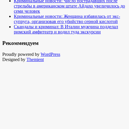
Криминальные новости: Число пострадавших после
стрельбы в американском штате Айдахо увеличилось до
семи человек
Криминальные новости: Женщина избавилась от экс-
супруга, организовав его убийство серной кислотой
Скандалы и криминал: В Италии мужчина подделал
римский амфитеатр и водил туда экскурсии
Рекоммендуем
Proudly powered by
WordPress
Designed by
Themient