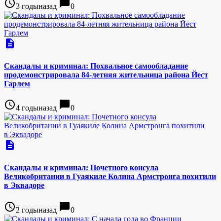
access_time
chat_bubble
3 годыназад
0
description
Скандалы и криминал: Похвальное самообладание
продемонстрировала 84-летняя жительница района Йест
Гарлем
access_time
chat_bubble
4 годыназад
0
description
Скандалы и криминал: Почетного консула
Великобритании в Гуаякиле Колина Армстронга похитили
в Эквадоре
access_time
chat_bubble
2 годыназад
0