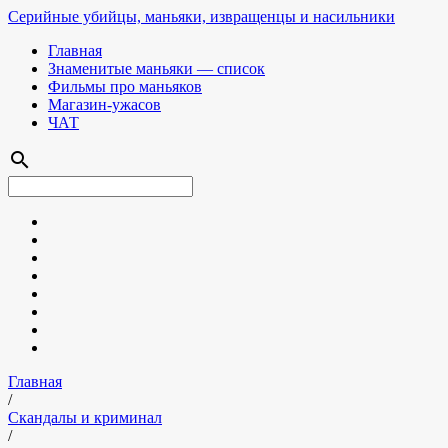
Серийные убийцы, маньяки, извращенцы и насильники
Главная
Знаменитые маньяки — список
Фильмы про маньяков
Магазин-ужасов
ЧАТ
search
Главная
/
Скандалы и криминал
/