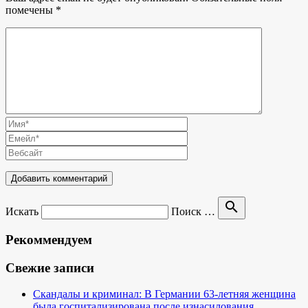
помечены
*
search
Искать
Поиск …
Рекоммендуем
Свежие записи
Скандалы и криминал: В Германии 63-летняя женщина
была госпитализирована после изнасилования