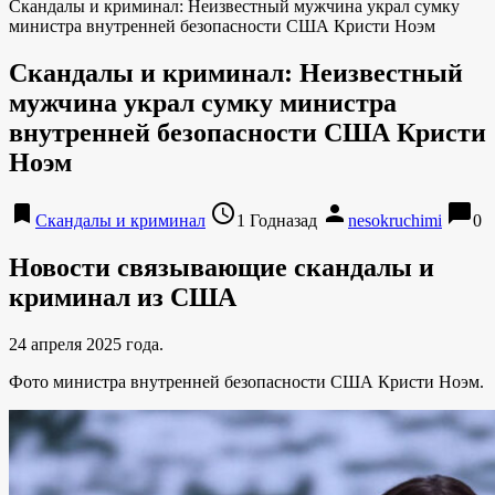
Скандалы и криминал: Неизвестный мужчина украл сумку
министра внутренней безопасности США Кристи Ноэм
Скандалы и криминал: Неизвестный
мужчина украл сумку министра
внутренней безопасности США Кристи
Ноэм
bookmark
access_time
person
chat_bubble
Скандалы и криминал
1 Годназад
nesokruchimi
0
Новости связывающие скандалы и
криминал из США
24 апреля 2025 года.
Фото министра внутренней безопасности США Кристи Ноэм.