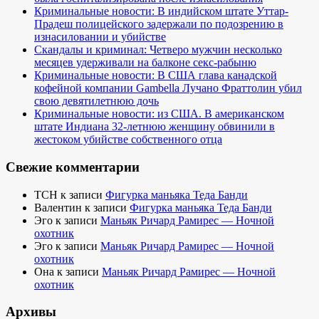
Криминальные новости: В индийском штате Уттар-
Прадеш полицейского задержали по подозрению в
изнасиловании и убийстве
Скандалы и криминал: Четверо мужчин несколько
месяцев удерживали на балконе секс-рабыню
Криминальные новости: В США глава канадской
кофейной компании Gambella Лучано Фраттолин убил
свою девятилетнюю дочь
Криминальные новости: из США. В американском
штате Индиана 32-летнюю женщину обвинили в
жестоком убийстве собственного отца
Свежие комментарии
TCH
к записи
Фигурка маньяка Теда Банди
Валентин
к записи
Фигурка маньяка Теда Банди
Эго
к записи
Маньяк Ричард Рамирес — Ночной
охотник
Эго
к записи
Маньяк Ричард Рамирес — Ночной
охотник
Она
к записи
Маньяк Ричард Рамирес — Ночной
охотник
Архивы