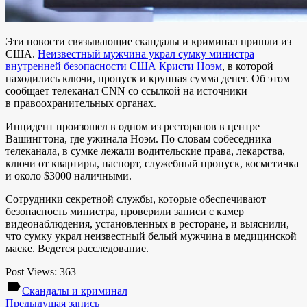
Эти новости связывающие скандалы и криминал пришли из
США.
Неизвестный мужчина украл сумку министра
внутренней безопасности США Кристи Ноэм
, в которой
находились ключи, пропуск и крупная сумма денег. Об этом
сообщает телеканал CNN со ссылкой на источники
в правоохранительных органах.
Инцидент произошел в одном из ресторанов в центре
Вашингтона, где ужинала Ноэм. По словам собеседника
телеканала, в сумке лежали водительские права, лекарства,
ключи от квартиры, паспорт, служебный пропуск, косметичка
и около $3000 наличными.
Сотрудники секретной службы, которые обеспечивают
безопасность министра, проверили записи с камер
видеонаблюдения, установленных в ресторане, и выяснили,
что сумку украл неизвестный белый мужчина в медицинской
маске. Ведется расследование.
Post Views:
363
label
Скандалы и криминал
Предыдущая запись