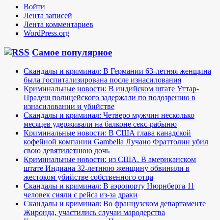
Войти
Лента записей
Лента комментариев
WordPress.org
Самое популярное
Скандалы и криминал: В Германии 63-летняя женщина
была госпитализирована после изнасилования
Криминальные новости: В индийском штате Уттар-
Прадеш полицейского задержали по подозрению в
изнасиловании и убийстве
Скандалы и криминал: Четверо мужчин несколько
месяцев удерживали на балконе секс-рабыню
Криминальные новости: В США глава канадской
кофейной компании Gambella Лучано Фраттолин убил
свою девятилетнюю дочь
Криминальные новости: из США. В американском
штате Индиана 32-летнюю женщину обвинили в
жестоком убийстве собственного отца
Скандалы и криминал: В аэропорту Нюрнберга 11
человек сняли с рейса из-за драки
Скандалы и криминал: Во французском департаменте
Жиронда, участились случаи мародерства