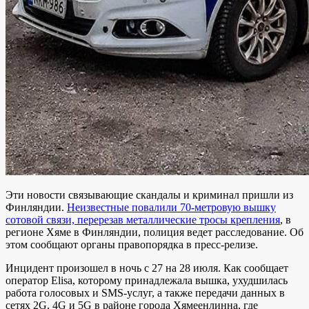
Эти новости связывающие скандалы и криминал пришли из
Финляндии.
Неизвестные повалили 70-метровую вышку
сотовой связи, перерезав металлические тросы крепления
, в
регионе Хяме в Финляндии, полиция ведет расследование. Об
этом сообщают органы правопорядка в пресс-релизе.
Инцидент произошел в ночь с 27 на 28 июля. Как сообщает
оператор Elisa, которому принадлежала вышка, ухудшилась
работа голосовых и SMS-услуг, а также передачи данных в
сетях 2G, 4G и 5G в районе города Хямеенлинна, где