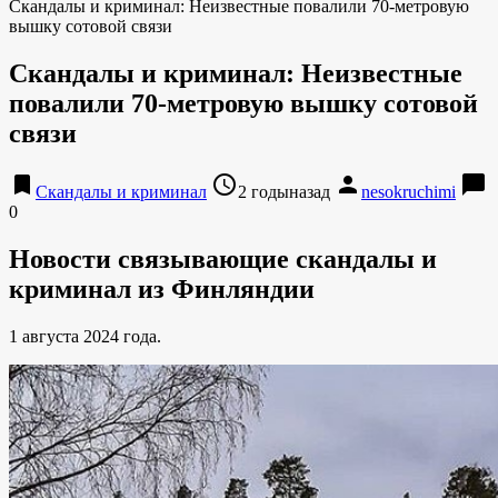
Скандалы и криминал: Неизвестные повалили 70-метровую
вышку сотовой связи
Скандалы и криминал: Неизвестные
повалили 70-метровую вышку сотовой
связи
bookmark
access_time
person
chat_bubble
Скандалы и криминал
2 годыназад
nesokruchimi
0
Новости связывающие скандалы и
криминал из Финляндии
1 августа 2024 года.