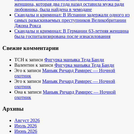
женщина, которая два года назад оставила мужа ради
любовника, была найдена в чемодане
Скандалы и криминал: В Испании задержали одного из
самых разыскиваемых преступников Великобритании
Джона Рокса
Скандалы и криминал: В Германии 63-летняя женщина
была госпитализирована после изнасилования
Свежие комментарии
TCH
к записи
Фигурка маньяка Теда Банди
Валентин
к записи
Фигурка маньяка Теда Банди
Эго
к записи
Маньяк Ричард Рамирес — Ночной
охотник
Эго
к записи
Маньяк Ричард Рамирес — Ночной
охотник
Она
к записи
Маньяк Ричард Рамирес — Ночной
охотник
Архивы
Август 2026
Июль 2026
Июнь 2026