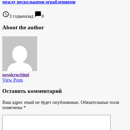
между несколькими ограблениями
access_time
chat_bubble
3 годыназад
0
About the author
nesokruchimi
View Posts
Оставить комментарий
Ваш адрес email не будет опубликован.
Обязательные поля
помечены
*