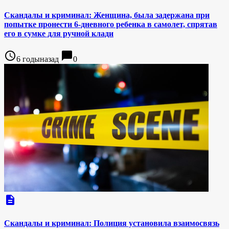
Скандалы и криминал: Женщина, была задержана при
попытке пронести 6-дневного ребенка в самолет, спрятав
его в сумке для ручной клади
access_time
chat_bubble
6 годыназад
0
description
Скандалы и криминал: Полиция установила взаимосвязь