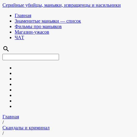
Серийные убийцы, маньяки, извращенцы и насильники
Главная
Знаменитые маньяки — список
Фильмы про маньяков
Магазин-ужасов
ЧАТ
search
Главная
/
Скандалы и криминал
/