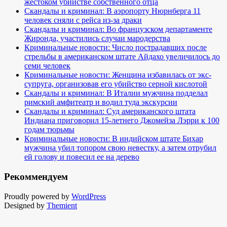
жестоком убийстве собственного отца
Скандалы и криминал: В аэропорту Нюрнберга 11
человек сняли с рейса из-за драки
Скандалы и криминал: Во французском департаменте
Жиронда, участились случаи мародерства
Криминальные новости: Число пострадавших после
стрельбы в американском штате Айдахо увеличилось до
семи человек
Криминальные новости: Женщина избавилась от экс-
супруга, организовав его убийство серной кислотой
Скандалы и криминал: В Италии мужчина подделал
римский амфитеатр и водил туда экскурсии
Скандалы и криминал: Суд американского штата
Индиана приговорил 15-летнего Джомейза Лэрри к 100
годам тюрьмы
Криминальные новости: В индийском штате Бихар
мужчина убил топором свою невестку, а затем отрубил
ей голову и повесил ее на дерево
Рекоммендуем
Proudly powered by
WordPress
Designed by
Themient