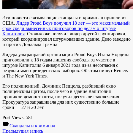
Эти новости связывающие скандалы и криминал пришли из
США.
Лидер Proud Boys получил 18 лет — это максимальный
срок среди вынесенных приговоров по делам о штурме
Капитолия
. Столько же получил лидер другой группировки,
который координировал штурмовавших здание. Дело заведено
и против Дональда Трампа
Лидера ультраправой организации Proud Boys Итана Нордина
приговорили к 18 годам лишения свободы за участие в
штурме Капитолия 6 января 2021 года из-за несогласия с
результатами президентских выборов. Об этом пишут Reuters
и The New York Times.
Его подчиненный, Доминик Пеццола, разбивший окно
полицейским щитом, после чего в здание Капитолия
проникли демонстранты, получил десять лет заключения.
Прокуратура запрашивала для них существенно большие
сроки — 27 и 20 лет.
Post Views:
581
label
Скандалы и криминал
Предыдущая запись