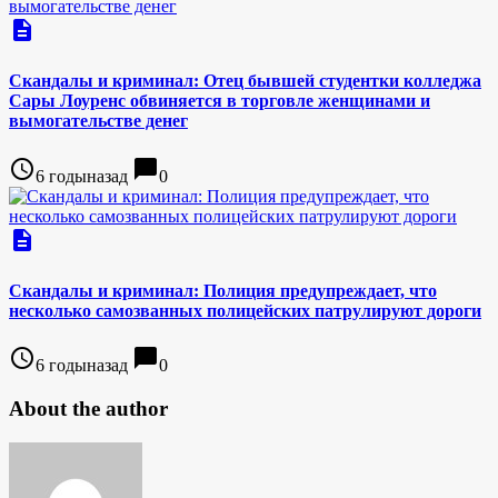
description
Скандалы и криминал: Отец бывшей студентки колледжа
Сары Лоуренс обвиняется в торговле женщинами и
вымогательстве денег
access_time
chat_bubble
6 годыназад
0
description
Скандалы и криминал: Полиция предупреждает, что
несколько самозванных полицейских патрулируют дороги
access_time
chat_bubble
6 годыназад
0
About the author