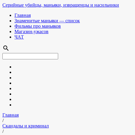
Серийные убийцы, маньяки, извращенцы и насильники
Главная
Знаменитые маньяки — список
Фильмы про маньяков
Магазин-ужасов
ЧАТ
search
Главная
/
Скандалы и криминал
/