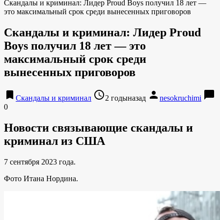
Скандалы и криминал: Лидер Proud Boys получил 18 лет —
это максимальный срок среди вынесенных приговоров
Скандалы и криминал: Лидер Proud
Boys получил 18 лет — это
максимальный срок среди
вынесенных приговоров
bookmark
access_time
person
chat_bubble
Скандалы и криминал
2 годыназад
nesokruchimi
0
Новости связывающие скандалы и
криминал из США
7 сентября 2023 года.
Фото Итана Нордина.