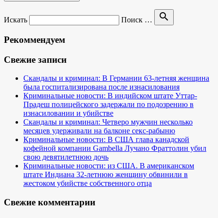
search
Искать
Поиск …
Рекоммендуем
Свежие записи
Скандалы и криминал: В Германии 63-летняя женщина
была госпитализирована после изнасилования
Криминальные новости: В индийском штате Уттар-
Прадеш полицейского задержали по подозрению в
изнасиловании и убийстве
Скандалы и криминал: Четверо мужчин несколько
месяцев удерживали на балконе секс-рабыню
Криминальные новости: В США глава канадской
кофейной компании Gambella Лучано Фраттолин убил
свою девятилетнюю дочь
Криминальные новости: из США. В американском
штате Индиана 32-летнюю женщину обвинили в
жестоком убийстве собственного отца
Свежие комментарии