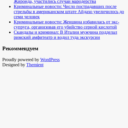
Жиронда, участились случаи мародерства
Криминальные новости: Число пострадавших после
стрельбы в американском штате Айдахо увеличилось до
семи человек
Криминальные новости: Женщина избавилась от экс-
супруга, организовав его убийство серной кислотой
Скандалы и криминал: В Италии мужчина подделал
римский амфитеатр и водил туда экскурсии
Рекоммендуем
Proudly powered by
WordPress
Designed by
Themient