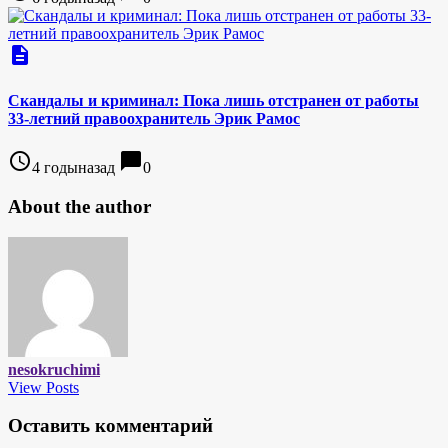
description
Скандалы и криминал: Пока лишь отстранен от работы
33-летний правоохранитель Эрик Рамос
access_time
chat_bubble
4 годыназад
0
About the author
nesokruchimi
View Posts
Оставить комментарий