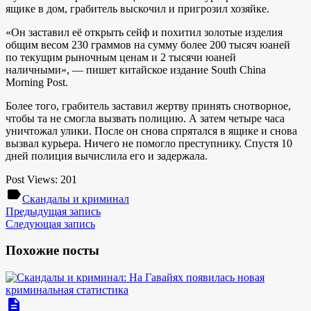
ящике в дом, грабитель выскочил и пригрозил хозяйке.
«Он заставил её открыть сейф и похитил золотые изделия
общим весом 230 граммов на сумму более 200 тысяч юаней
по текущим рыночным ценам и 2 тысячи юаней
наличными», — пишет китайское издание South China
Morning Post.
Более того, грабитель заставил жертву принять снотворное,
чтобы та не смогла вызвать полицию. А затем четыре часа
уничтожал улики. После он снова спрятался в ящике и снова
вызвал курьера. Ничего не помогло преступнику. Спустя 10
дней полиция вычислила его и задержала.
Post Views:
201
label
Скандалы и криминал
Предыдущая запись
Следующая запись
Похожие посты
description