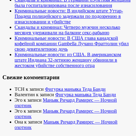
была госпитализирована после изнасилования
Криминальные новости: В индийском штате Уттар-
Прадеш полицейского задержали по подозрению в
изнасиловании и убийстве
Скандалы и криминал: Четверо мужчин несколько
месяцев удерживали на балконе секс-рабыню
Криминальные новости: В США глава канадской
кофейной компании Gambella Лучано Фраттолин убил
свою девятилетнюю дочь
Криминальные новости: из США. В американском
штате Индиана 32-летнюю женщину обвинили в
жестоком убийстве собственного отца
Свежие комментарии
TCH
к записи
Фигурка маньяка Теда Банди
Валентин
к записи
Фигурка маньяка Теда Банди
Эго
к записи
Маньяк Ричард Рамирес — Ночной
охотник
Эго
к записи
Маньяк Ричард Рамирес — Ночной
охотник
Она
к записи
Маньяк Ричард Рамирес — Ночной
охотник