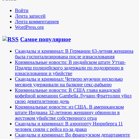
Войти
Лента записей
Лента комментариев
WordPress.org
Самое популярное
Скандалы и криминал: В Германии 63-летняя женщина
была госпитализирована после изнасилования
Криминальные новости: В индийском штате Уттар-
Прадеш полицейского задержали по подозрению в
изнасиловании и убийстве
Скандалы и криминал: Четверо мужчин несколько
месяцев удерживали на балконе секс-рабыню
Криминальные новости: В США глава канадской
кофейной компании Gambella Лучано Фраттолин убил
свою девятилетнюю дочь
Криминальные новости: из США. В американском
штате Индиана 32-летнюю женщину обвинили в
жестоком убийстве собственного отца
Скандалы и криминал: В аэропорту Нюрнберга 11
человек сняли с рейса из-за драки
Скандалы и криминал: Во французском департаменте