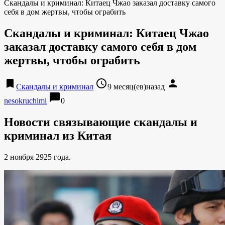
Скандалы и криминал: Китаец Чжао заказал доставку самого
себя в дом жертвы, чтобы ограбить
Скандалы и криминал: Китаец Чжао
заказал доставку самого себя в дом
жертвы, чтобы ограбить
bookmark
access_time
person
Скандалы и криминал
9 месяц(ев)назад
chat_bubble
nesokruchimi
0
Новости связывающие скандалы и
криминал из Китая
2 ноября 2925 года.