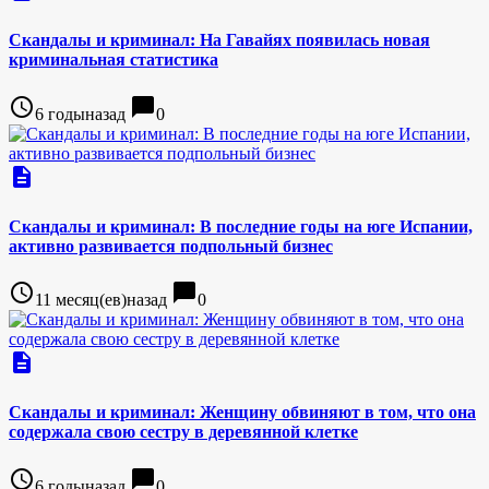
Скандалы и криминал: На Гавайях появилась новая
криминальная статистика
access_time
chat_bubble
6 годыназад
0
description
Скандалы и криминал: В последние годы на юге Испании,
активно развивается подпольный бизнес
access_time
chat_bubble
11 месяц(ев)назад
0
description
Скандалы и криминал: Женщину обвиняют в том, что она
содержала свою сестру в деревянной клетке
access_time
chat_bubble
6 годыназад
0