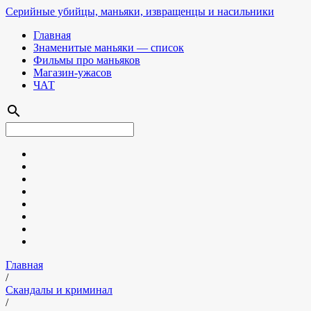
Серийные убийцы, маньяки, извращенцы и насильники
Главная
Знаменитые маньяки — список
Фильмы про маньяков
Магазин-ужасов
ЧАТ
search
Главная
/
Скандалы и криминал
/