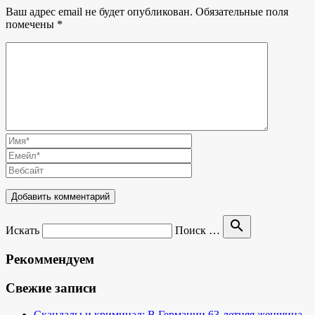
Ваш адрес email не будет опубликован.
Обязательные поля
помечены
*
search
Искать
Поиск …
Рекоммендуем
Свежие записи
Скандалы и криминал: В Германии 63-летняя женщина