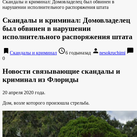
Скандалы и криминал: Домовладелец был обвинен в
нарушении исполнительного распоряжения штата
Скандалы и криминал: Домовладелец
был обвинен в нарушении
исполнительного распоряжения штата
bookmark
access_time
person
chat_bubble
Скандалы и криминал
6 годыназад
nesokruchimi
0
Новости связывающие скандалы и
криминал из Флориды
20 апреля 2020 года.
Дом, возле которого произошла стрельба.