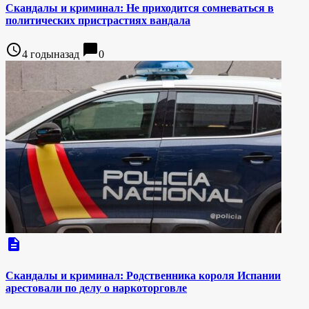
Скандалы и криминал: Не приходится сомневаться в
политических пристрастиях вандала
access_time
chat_bubble
4 годыназад
0
description
Скандалы и криминал: Родственника короля Испании
арестовали по делу о наркоторговле