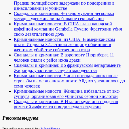
Прадеш полицейского задержали по подозрению в
изнасиловании и убийстве
Скандалы и криминал: Четверо мужчин несколько
месяцев удерживали на балконе секс-рабыню
Криминальные новости: В США глава канадской
кофейной компании Gambella Лучано Фраттолин убил
свою девятилетнюю дочь
Криминальные новости: из США. В американском
штате Индиана 32-летнюю женщину обвинили в
жестоком убийстве собственного отца
Скандалы и криминал: В аэропорту Нюрнберга 11
человек сняли с рейса из-за драки
Скандалы и криминал: Во французском департаменте
Жиронда, участились случаи мародерства
Криминальные новости: Число пострадавших после
стрельбы в американском штате Айдахо увеличилось до
семи человек
Криминальные новости: Женщина избавилась от экс-
супруга, организовав его убийство серной кислотой
Скандалы и криминал: В Италии мужчина подделал
римский амфитеатр и водил туда экскурсии
Рекоммендуем