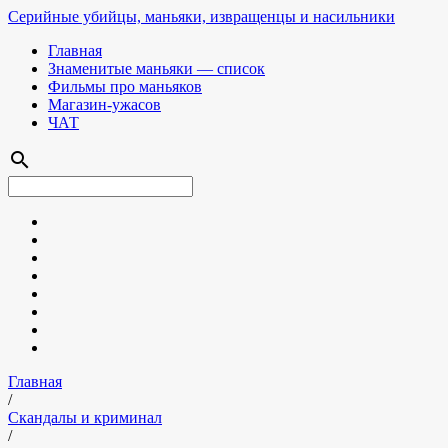
Серийные убийцы, маньяки, извращенцы и насильники
Главная
Знаменитые маньяки — список
Фильмы про маньяков
Магазин-ужасов
ЧАТ
search
Главная
/
Скандалы и криминал
/