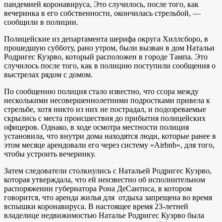
пандемией коронавируса
,
Это случилось, после того, как
вечеринка в его собственности, окончилась стрельбой, —
сообщили в полиции.
Полицейские из департамента шерифа округа Хиллсборо, в
прошедшую субботу, рано утром, были вызван в дом Натальи
Родригес Куэрво, который расположен в городе Тампа. Это
случилось после того, как в полицию поступили сообщения о
выстрелах рядом с домом.
По сообщению полиция стало известно, что ссора между
несколькими несовершеннолетними подростками привела к
стрельбе, хотя никто из них не пострадал, и подозреваемые
скрылись с места происшествия до прибытия полицейских
офицеров. Однако, в ходе осмотра местности полиция
установила, что внутри дома находятся люди, которые ранее в
этом месяце арендовали его через систему «Airbnb», для того,
чтобы устроить вечеринку.
Затем следователи столкнулись с Натальей Родригес Куэрво,
которая утверждала, что ей неизвестно об исполнительном
распоряжении губернатора Рона ДеСантиса, в котором
говорится, что аренда жилья для отдыха запрещена во время
вспышки коронавируса. В настоящее время 23-летней
владелице недвижимостью Наталье Родригес Куэрво была