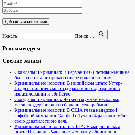
search
Искать
Поиск …
Рекоммендуем
Свежие записи
Скандалы и криминал: В Германии 63-летняя женщина
была госпитализирована после изнасилования
Криминальные новости: В индийском штате Уттар-
Прадеш полицейского задержали по подозрению в
изнасиловании и убийстве
Скандалы и криминал: Четверо мужчин несколько
месяцев удерживали на балконе секс-рабыню
Криминальные новости: В США глава канадской
кофейной компании Gambella Лучано Фраттолин убил
свою девятилетнюю дочь
Криминальные новости: из США. В американском
штате Индиана 32-летнюю женщину обвинили в