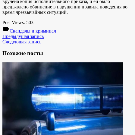
вручена копия исполнительного приказа, и ей было
предъявлено обвинение в нарушении правила поведения во
время чрезвычайных ситуаций.
Post Views:
503
label
Скандалы и криминал
Предыдущая запись
Следующая запись
Похожие посты