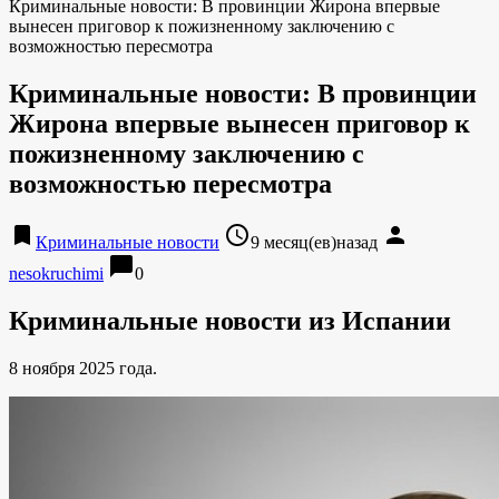
Криминальные новости: В провинции Жирона впервые
вынесен приговор к пожизненному заключению с
возможностью пересмотра
Криминальные новости: В провинции
Жирона впервые вынесен приговор к
пожизненному заключению с
возможностью пересмотра
bookmark
access_time
person
Криминальные новости
9 месяц(ев)назад
chat_bubble
nesokruchimi
0
Криминальные новости из Испании
8 ноября 2025 года.