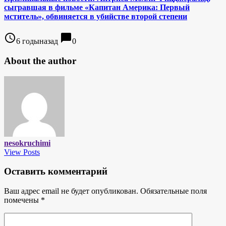
сыгравшая в фильме «Капитан Америка: Первый
мститель», обвиняется в убийстве второй степени
access_time
chat_bubble
6 годыназад
0
About the author
nesokruchimi
View Posts
Оставить комментарий
Ваш адрес email не будет опубликован.
Обязательные поля
помечены
*