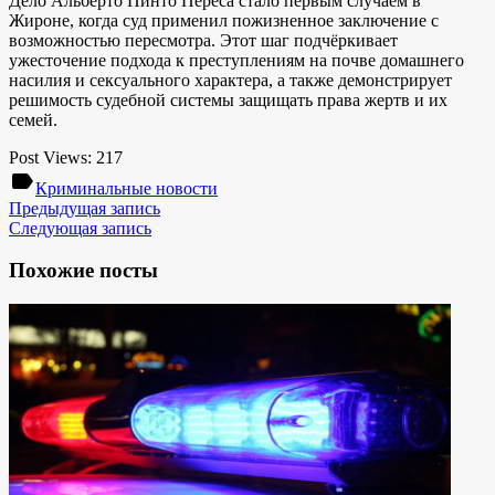
Дело Альберто Пинто Переса стало первым случаем в
Жироне, когда суд применил пожизненное заключение с
возможностью пересмотра. Этот шаг подчёркивает
ужесточение подхода к преступлениям на почве домашнего
насилия и сексуального характера, а также демонстрирует
решимость судебной системы защищать права жертв и их
семей.
Post Views:
217
label
Криминальные новости
Предыдущая запись
Следующая запись
Похожие посты