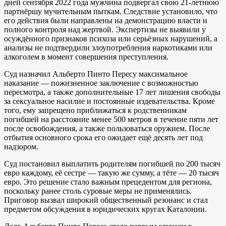
дней сентября 2022 года мужчина подвергал свою 21-летнюю
партнёршу мучительным пыткам. Следствие установило, что
его действия были направлены на демонстрацию власти и
полного контроля над жертвой. Экспертизы не выявили у
осуждённого признаков психоза или серьёзных нарушений, а
анализы не подтвердили злоупотребления наркотиками или
алкоголем в момент совершения преступления.
Суд назначил Альберто Пинто Пересу максимальное
наказание — пожизненное заключение с возможностью
пересмотра, а также дополнительные 17 лет лишения свободы
за сексуальное насилие и постоянные издевательства. Кроме
того, ему запрещено приближаться к родственникам
погибшей на расстояние менее 500 метров в течение пяти лет
после освобождения, а также пользоваться оружием. После
отбытия основного срока его ожидает ещё десять лет под
надзором.
Суд постановил выплатить родителям погибшей по 200 тысяч
евро каждому, её сестре — такую же сумму, а тёте — 20 тысяч
евро. Это решение стало важным прецедентом для региона,
поскольку ранее столь суровые меры не применялись.
Приговор вызвал широкий общественный резонанс и стал
предметом обсуждения в юридических кругах Каталонии.