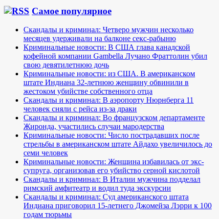
Самое популярное
Скандалы и криминал: Четверо мужчин несколько
месяцев удерживали на балконе секс-рабыню
Криминальные новости: В США глава канадской
кофейной компании Gambella Лучано Фраттолин убил
свою девятилетнюю дочь
Криминальные новости: из США. В американском
штате Индиана 32-летнюю женщину обвинили в
жестоком убийстве собственного отца
Скандалы и криминал: В аэропорту Нюрнберга 11
человек сняли с рейса из-за драки
Скандалы и криминал: Во французском департаменте
Жиронда, участились случаи мародерства
Криминальные новости: Число пострадавших после
стрельбы в американском штате Айдахо увеличилось до
семи человек
Криминальные новости: Женщина избавилась от экс-
супруга, организовав его убийство серной кислотой
Скандалы и криминал: В Италии мужчина подделал
римский амфитеатр и водил туда экскурсии
Скандалы и криминал: Суд американского штата
Индиана приговорил 15-летнего Джомейза Лэрри к 100
годам тюрьмы