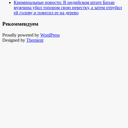
Криминальные новости: В индийском штате Бихар
мужчина убил топором свою невестку, а затем отрубил
ей голову и повесил ее на дерево
Рекоммендуем
Proudly powered by
WordPress
Designed by
Themient