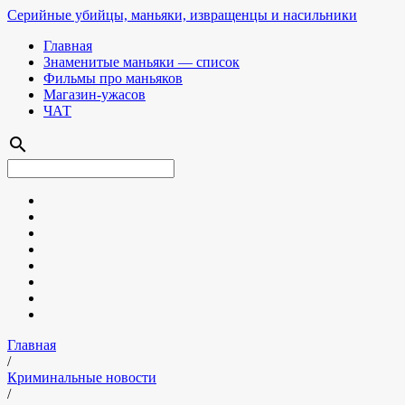
Серийные убийцы, маньяки, извращенцы и насильники
Главная
Знаменитые маньяки — список
Фильмы про маньяков
Магазин-ужасов
ЧАТ
search
Главная
/
Криминальные новости
/