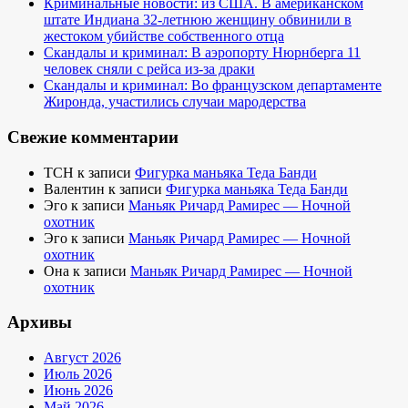
Криминальные новости: из США. В американском
штате Индиана 32-летнюю женщину обвинили в
жестоком убийстве собственного отца
Скандалы и криминал: В аэропорту Нюрнберга 11
человек сняли с рейса из-за драки
Скандалы и криминал: Во французском департаменте
Жиронда, участились случаи мародерства
Свежие комментарии
TCH
к записи
Фигурка маньяка Теда Банди
Валентин
к записи
Фигурка маньяка Теда Банди
Эго
к записи
Маньяк Ричард Рамирес — Ночной
охотник
Эго
к записи
Маньяк Ричард Рамирес — Ночной
охотник
Она
к записи
Маньяк Ричард Рамирес — Ночной
охотник
Архивы
Август 2026
Июль 2026
Июнь 2026
Май 2026