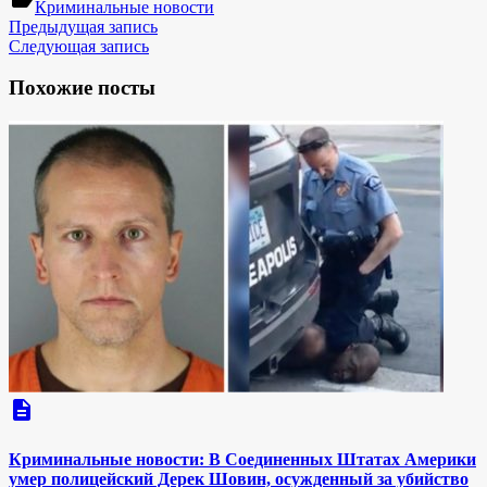
Криминальные новости
Предыдущая запись
Следующая запись
Похожие посты
description
Криминальные новости: В Соединенных Штатах Америки
умер полицейский Дерек Шовин, осужденный за убийство