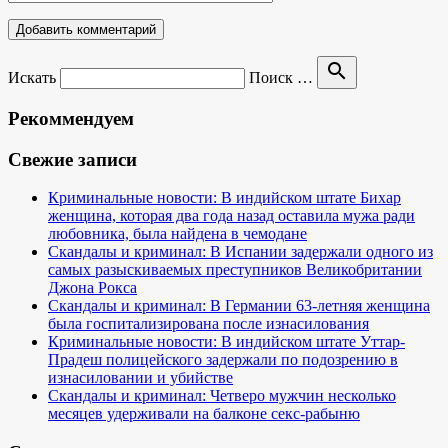
search
Искать
Поиск …
Рекоммендуем
Свежие записи
Криминальные новости: В индийском штате Бихар
женщина, которая два года назад оставила мужа ради
любовника, была найдена в чемодане
Скандалы и криминал: В Испании задержали одного из
самых разыскиваемых преступников Великобритании
Джона Рокса
Скандалы и криминал: В Германии 63-летняя женщина
была госпитализирована после изнасилования
Криминальные новости: В индийском штате Уттар-
Прадеш полицейского задержали по подозрению в
изнасиловании и убийстве
Скандалы и криминал: Четверо мужчин несколько
месяцев удерживали на балконе секс-рабыню