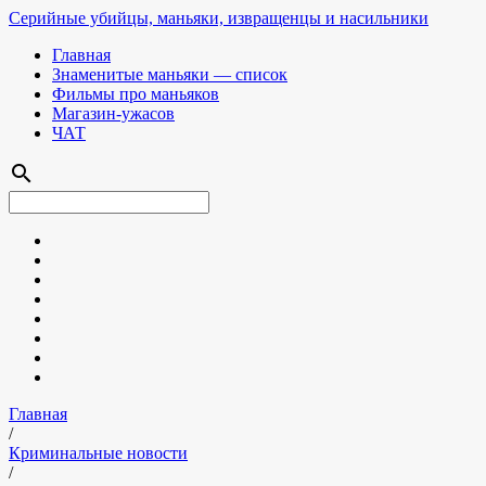
Серийные убийцы, маньяки, извращенцы и насильники
Главная
Знаменитые маньяки — список
Фильмы про маньяков
Магазин-ужасов
ЧАТ
search
Главная
/
Криминальные новости
/