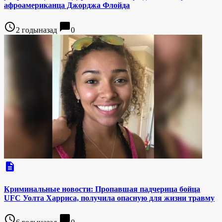
афроамериканца Джорджа Флойда
access_time
chat_bubble
2 годыназад
0
description
Криминальные новости: Пропавшая падчерица бойца
UFC Уолта Харриса, получила опасную для жизни травму
access_time
chat_bubble