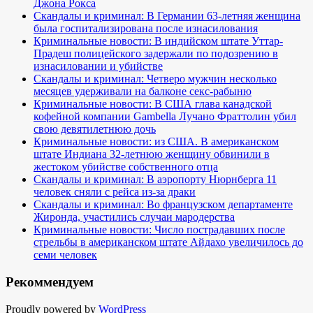
Джона Рокса
Скандалы и криминал: В Германии 63-летняя женщина
была госпитализирована после изнасилования
Криминальные новости: В индийском штате Уттар-
Прадеш полицейского задержали по подозрению в
изнасиловании и убийстве
Скандалы и криминал: Четверо мужчин несколько
месяцев удерживали на балконе секс-рабыню
Криминальные новости: В США глава канадской
кофейной компании Gambella Лучано Фраттолин убил
свою девятилетнюю дочь
Криминальные новости: из США. В американском
штате Индиана 32-летнюю женщину обвинили в
жестоком убийстве собственного отца
Скандалы и криминал: В аэропорту Нюрнберга 11
человек сняли с рейса из-за драки
Скандалы и криминал: Во французском департаменте
Жиронда, участились случаи мародерства
Криминальные новости: Число пострадавших после
стрельбы в американском штате Айдахо увеличилось до
семи человек
Рекоммендуем
Proudly powered by
WordPress