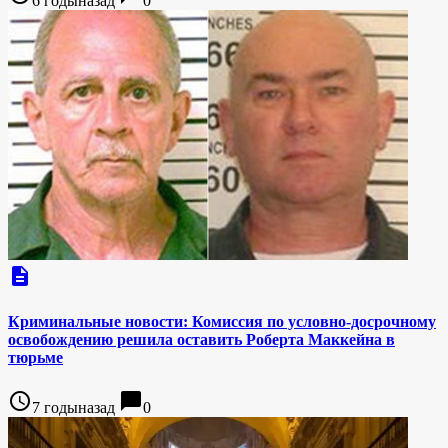
6 годыназад
0
description
Криминальные новости: Комиссия по условно-досрочному
освобождению решила оставить Роберта Маккейна в
тюрьме
access_time
chat_bubble
7 годыназад
0