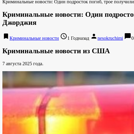
Криминальные новости: Один подросток погиб, трое получили 
Криминальные новости: Один подросток
Джорджия
bookmark
access_time
person
chat_bubble
Криминальные новости
1 Годназад
nesokruchimi
0
Криминальные новости из США
7 августа 2025 года.