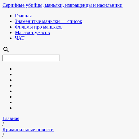
Серийные убийцы, маньяки, извращенцы и насильники
Главная
Знаменитые маньяки — список
Фильмы про маньяков
Магазин-ужасов
ЧАТ
search
Главная
/
Криминальные новости
/