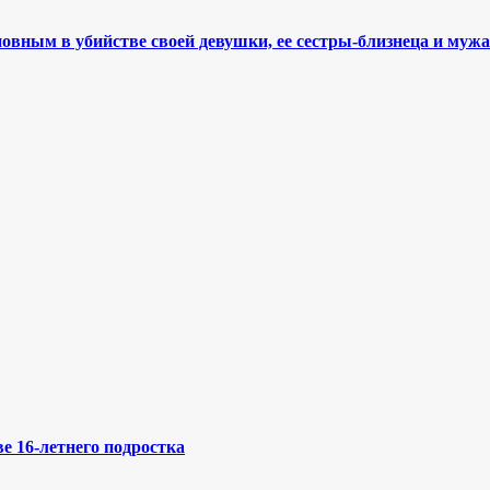
ным в убийстве своей девушки, ее сестры-близнеца и мужа
е 16-летнего подростка