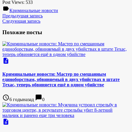
Post Views:
533
label
Криминальные новости
Предыдущая запись
Следующая запись
Похожие посты
description
Криминальные новости: Мастер по смешанным
единоборствам, обвиняемый в двух убийствах в штате
Техас, теперь обвиняется ещё в одном убийстве
access_time
chat_bubble
6 годыназад
0
description