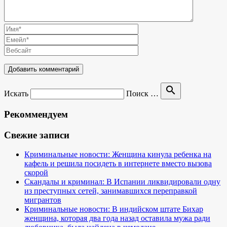
search
Искать
Поиск …
Рекоммендуем
Свежие записи
Криминальные новости: Женщина кинула ребенка на
кафель и решила посидеть в интернете вместо вызова
скорой
Скандалы и криминал: В Испании ликвидировали одну
из преступных сетей, занимавшихся переправкой
мигрантов
Криминальные новости: В индийском штате Бихар
женщина, которая два года назад оставила мужа ради