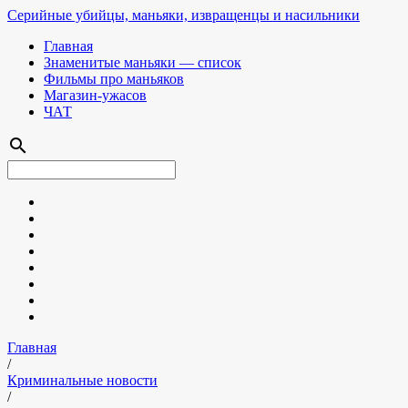
Серийные убийцы, маньяки, извращенцы и насильники
Главная
Знаменитые маньяки — список
Фильмы про маньяков
Магазин-ужасов
ЧАТ
search
Главная
/
Криминальные новости
/