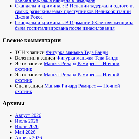
любовника, была найдена в чемодане
Скандалы и криминал: В Испании задержали одного из
самых разыскиваемых преступников Великобритании
Джона Рокса
Скандалы и криминал: В Германии 63-летняя женщина
была госпитализирована после изнасилования
Свежие комментарии
TCH
к записи
Фигурка маньяка Теда Банди
Валентин
к записи
Фигурка маньяка Теда Банди
Эго
к записи
Маньяк Ричард Рамирес — Ночной
охотник
Эго
к записи
Маньяк Ричард Рамирес — Ночной
охотник
Она
к записи
Маньяк Ричард Рамирес — Ночной
охотник
Архивы
Август 2026
Июль 2026
Июнь 2026
Май 2026
Апрель 2026