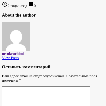
access_time
chat_bubble
2 годыназад
0
About the author
nesokruchimi
View Posts
Оставить комментарий
Ваш адрес email не будет опубликован.
Обязательные поля
помечены
*