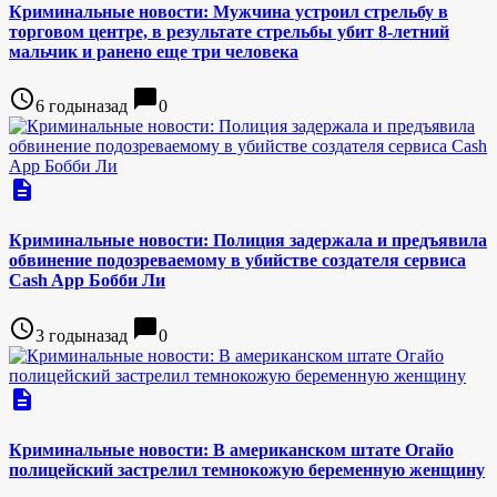
Криминальные новости: Мужчина устроил стрельбу в
торговом центре, в результате стрельбы убит 8-летний
мальчик и ранено еще три человека
access_time
chat_bubble
6 годыназад
0
description
Криминальные новости: Полиция задержала и предъявила
обвинение подозреваемому в убийстве создателя сервиса
Cash App Бобби Ли
access_time
chat_bubble
3 годыназад
0
description
Криминальные новости: В американском штате Огайо
полицейский застрелил темнокожую беременную женщину