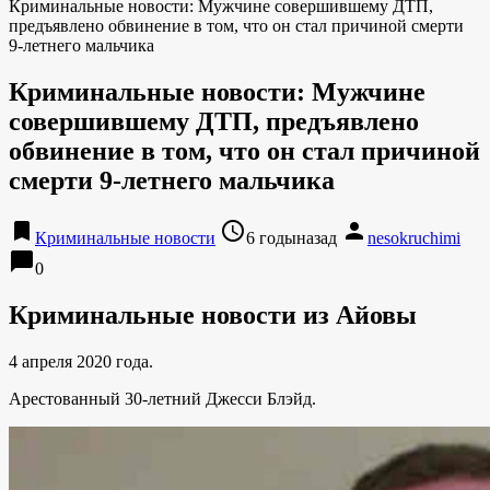
Криминальные новости: Мужчине совершившему ДТП,
предъявлено обвинение в том, что он стал причиной смерти
9-летнего мальчика
Криминальные новости: Мужчине
совершившему ДТП, предъявлено
обвинение в том, что он стал причиной
смерти 9-летнего мальчика
bookmark
access_time
person
Криминальные новости
6 годыназад
nesokruchimi
chat_bubble
0
Криминальные новости из Айовы
4 апреля 2020 года.
Арестованный 30-летний Джесси Блэйд.