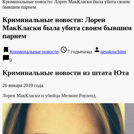
Криминальные новости: Лорен МакКласки была убита своим
бывшим парнем
Криминальные новости: Лорен
МакКласки была убита своим бывшим
парнем
bookmark
access_time
person
Криминальные новости
7 годыназад
nesokruchimi
chat_bubble
0
Криминальные новости из штата Юта
26 января 2019 года.
Лорен МакКласки и убийца Мелвин Роуленд.