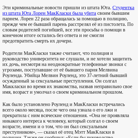
Эти криминальные новости пришли из штата Юта.
Студентка
из штата Юта Лорен МакКласки была убита
своим бывшим
парнем. Лорен 22 раза обращалась за помощью в полицию,
прежде чем ее бывший парень расстрелял её из пистолета. По
словам родителей погибшей, все эти просьбы о помощи в
конечном итоге остались без ответа и не смогли
предотвратить смерть их дочери.
Родители МакКласки также считают, что полиция и
руководство университета не слушали, и не хотели защитить
их дочь, несмотря на неоднократные телефонные звонки с
угрозами, поступавшие от её бывшего парня Мелвина
Роуленда. Убийца Мелвин Роуленд, это 37-летний бывший
осужденный за сексуальные преступления. Он солгал
Маккласки во время их знакомства, назвав неправильно свое
имя, возраст и умолчал о своем криминальном прошлом.
Как было установлено Роуленд и МакКласки встречались
всего около месяца, после чего она узнала о его лжи и
прекратила с ним всяческие отношения. «Она не проявляла
никакого интереса к человеку, который солгал о своем
возрасте, имени и о том, что он был сексуальным
преступником», — сказал её отец Мэтт МакКласки в
полиции. Также он сообщил: «Если бы руководство