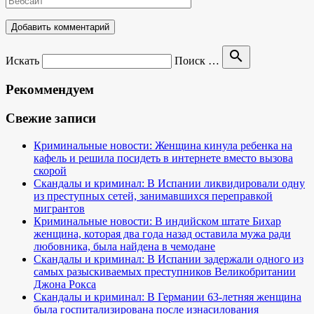
search
Искать
Поиск …
Рекоммендуем
Свежие записи
Криминальные новости: Женщина кинула ребенка на
кафель и решила посидеть в интернете вместо вызова
скорой
Скандалы и криминал: В Испании ликвидировали одну
из преступных сетей, занимавшихся переправкой
мигрантов
Криминальные новости: В индийском штате Бихар
женщина, которая два года назад оставила мужа ради
любовника, была найдена в чемодане
Скандалы и криминал: В Испании задержали одного из
самых разыскиваемых преступников Великобритании
Джона Рокса
Скандалы и криминал: В Германии 63-летняя женщина
была госпитализирована после изнасилования