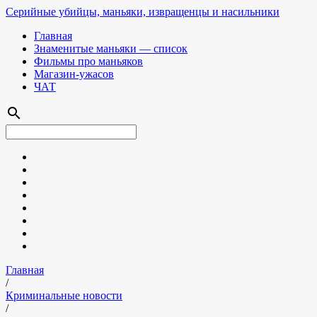
Серийные убийцы, маньяки, извращенцы и насильники
Главная
Знаменитые маньяки — список
Фильмы про маньяков
Магазин-ужасов
ЧАТ
search
Главная
/
Криминальные новости
/