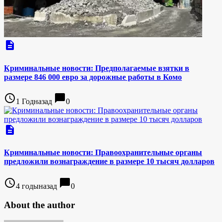
description
Криминальные новости: Предполагаемые взятки в
размере 846 000 евро за дорожные работы в Комо
access_time
chat_bubble
1 Годназад
0
description
Криминальные новости: Правоохранительные органы
предложили вознаграждение в размере 10 тысяч долларов
access_time
chat_bubble
4 годыназад
0
About the author