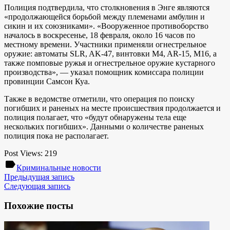
Полиция подтвердила, что столкновения в Энге являются
«продолжающейся борьбой между племенами амбулин и
сикин и их союзниками». «Вооруженное противоборство
началось в воскресенье, 18 февраля, около 16 часов по
местному времени. Участники применяли огнестрельное
оружие: автоматы SLR, AK-47, винтовки M4, AR-15, M16, а
также помповые ружья и огнестрельное оружие кустарного
производства», — указал помощник комиссара полиции
провинции Самсон Куа.
Также в ведомстве отметили, что операция по поиску
погибших и раненых на месте происшествия продолжается и
полиция полагает, что «будут обнаружены тела еще
нескольких погибших». Данными о количестве раненых
полиция пока не располагает.
Post Views:
219
label
Криминальные новости
Предыдущая запись
Следующая запись
Похожие посты