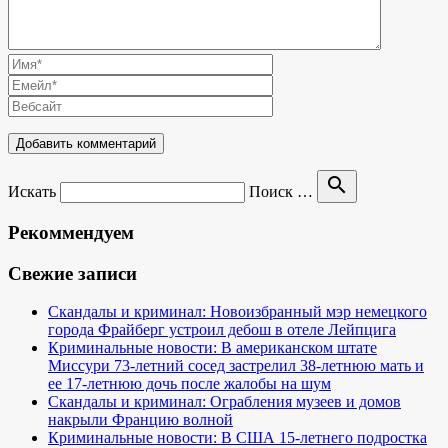
search
Искать
Поиск …
Рекоммендуем
Свежие записи
Скандалы и криминал: Новоизбранный мэр немецкого
города Фрайберг устроил дебош в отеле Лейпцига
Криминальные новости: В американском штате
Миссури 73-летний сосед застрелил 38-летнюю мать и
ее 17-летнюю дочь после жалобы на шум
Скандалы и криминал: Ограбления музеев и домов
накрыли Францию волной
Криминальные новости: В США 15-летнего подростка