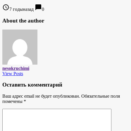
access_time
chat_bubble
7 годыназад
0
About the author
nesokruchimi
View Posts
Оставить комментарий
Ваш адрес email не будет опубликован.
Обязательные поля
помечены
*