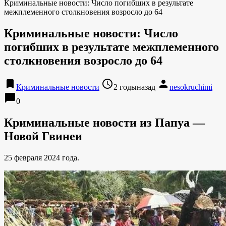
Криминальные новости: Число погибших в результате
межплеменного столкновения возросло до 64
Криминальные новости: Число
погибших в результате межплеменного
столкновения возросло до 64
bookmark
access_time
person
Криминальные новости
2 годыназад
nesokruchimi
chat_bubble
0
Криминальные новости из Папуа —
Новой Гвинеи
25 февраля 2024 года.