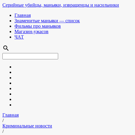
Серийные убийцы, маньяки, извращенцы и насильники
Главная
Знаменитые маньяки — список
Фильмы про маньяков
Магазин-ужасов
ЧАТ
search
Главная
/
Криминальные новости
/