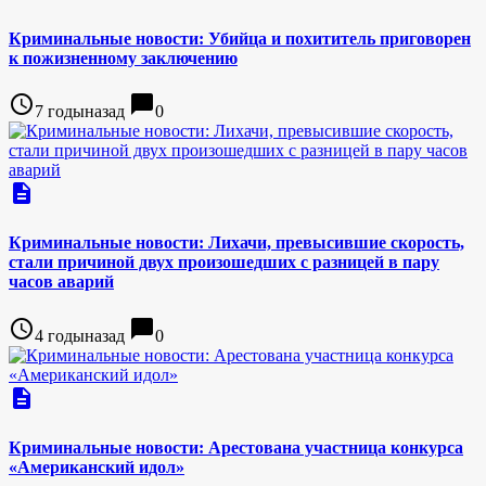
Криминальные новости: Убийца и похититель приговорен
к пожизненному заключению
access_time
chat_bubble
7 годыназад
0
description
Криминальные новости: Лихачи, превысившие скорость,
стали причиной двух произошедших с разницей в пару
часов аварий
access_time
chat_bubble
4 годыназад
0
description
Криминальные новости: Арестована участница конкурса
«Американский идол»