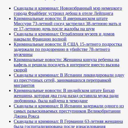
Скандалы и криминал: Новоизбранный мэр немецкого
города Фрайберг устроил дебош в отеле Лейпцига
Криминальные новости: В американском штате
Миссури 73-летний сосед застрелил 38-летнюю мать и
ее 17-летнюю дочь после жалобы на шум
Скандалы и криминал: Ограбления музеев и домов
накрыли Францию волной
Криминальные новости: В США 15-летнего подростка
задержали по подозрению в убийстве 78-летнего
мужчины
Криминальные новости: Женщина кинула ребенка на
кафель и решила посидеть в интернете вместо вызова
скорой
Скандалы и криминал: В Испании ликвидировали одну
из преступных сетей, занимавшихся переправкой
мигрантов
Криминальные новости: В индийском штате Бихар
женщина, которая два года назад оставила мужа ради
любовника, была найдена в чемодане
Скандалы и криминал: В Испании задержали одного из
самых разыскиваемых преступников Великобритании
Джона Рокса
Скандалы и криминал: В Германии 63-летняя женщина
была госпитализирована после изнасилования