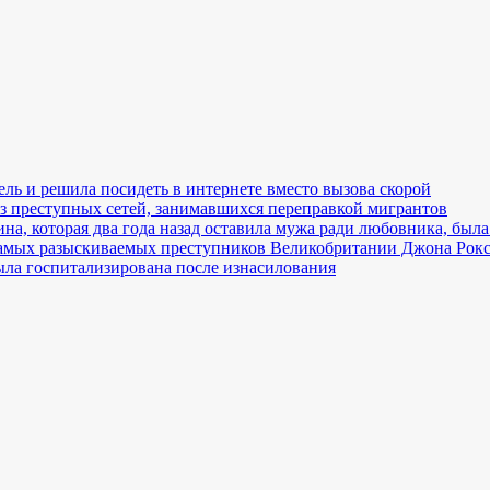
ль и решила посидеть в интернете вместо вызова скорой
з преступных сетей, занимавшихся переправкой мигрантов
, которая два года назад оставила мужа ради любовника, была
самых разыскиваемых преступников Великобритании Джона Рок
ла госпитализирована после изнасилования