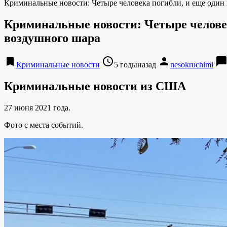
Криминальные новости: Четыре человека погибли, и еще один
Криминальные новости: Четыре человек
воздушного шара
bookmark
access_time
person
chat_bubbl
Криминальные новости
5 годыназад
nesokruchimi
Криминальные новости из США
27 июня 2021 года.
Фото с места событий.