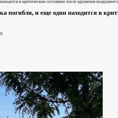
 находится в критическом состоянии после крушения воздушног
а погибли, и еще один находится в кри
e
0