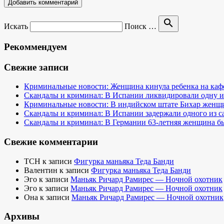
search
Искать
Поиск …
Рекоммендуем
Свежие записи
Криминальные новости: Женщина кинула ребенка на кафе
Скандалы и криминал: В Испании ликвидировали одну и
Криминальные новости: В индийском штате Бихар женщина
Скандалы и криминал: В Испании задержали одного из 
Скандалы и криминал: В Германии 63-летняя женщина бы
Свежие комментарии
TCH
к записи
Фигурка маньяка Теда Банди
Валентин
к записи
Фигурка маньяка Теда Банди
Эго
к записи
Маньяк Ричард Рамирес — Ночной охотник
Эго
к записи
Маньяк Ричард Рамирес — Ночной охотник
Она
к записи
Маньяк Ричард Рамирес — Ночной охотник
Архивы