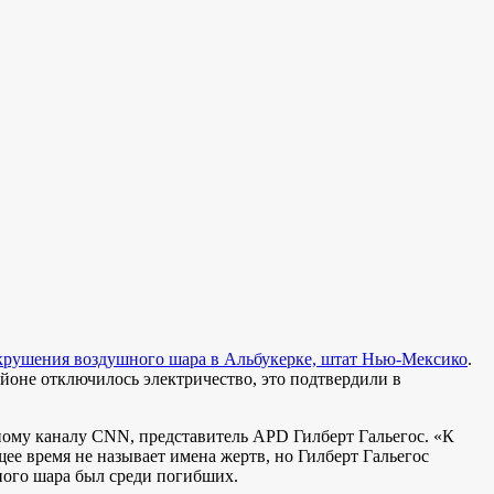
е крушения воздушного шара в Альбукерке, штат Нью-Мексико
.
айоне отключилось электричество, это подтвердили в
тному каналу CNN, представитель APD Гилберт Гальегос. «К
е время не называет имена жертв, но Гилберт Гальегос
ного шара был среди погибших.