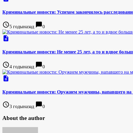
Криминальные новости: Успехом закончилось расследовани
access_time
chat_bubble
5 годыназад
0
description
Криминальные новости: Не менее 25 лет, а то и вдвое боль
access_time
chat_bubble
4 годыназад
0
description
Криминальные новости: Оружием мужчины, напавшего на м
access_time
chat_bubble
3 годыназад
0
About the author