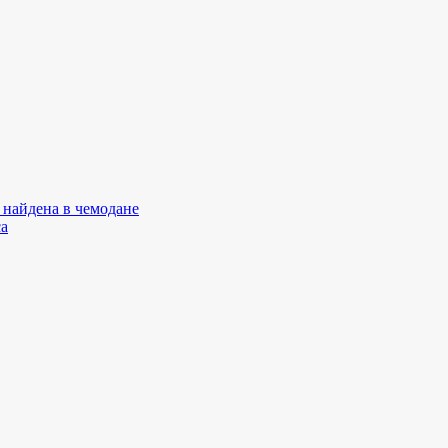
 найдена в чемодане
са