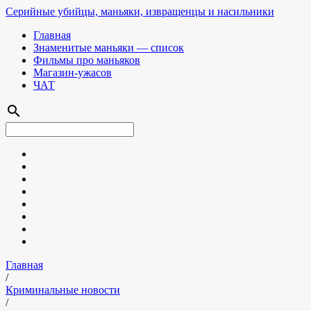
Серийные убийцы, маньяки, извращенцы и насильники
Главная
Знаменитые маньяки — список
Фильмы про маньяков
Магазин-ужасов
ЧАТ
search
Главная
/
Криминальные новости
/