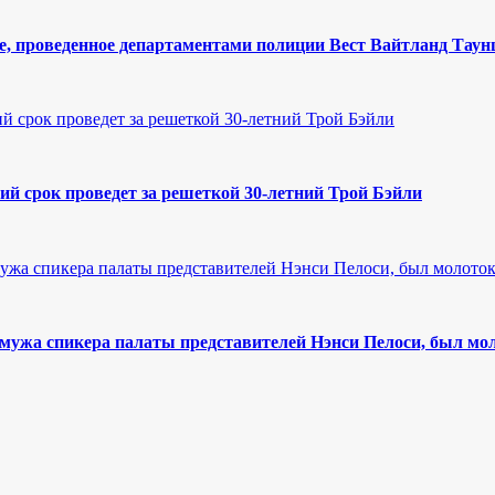
е, проведенное департаментами полиции Вест Вайтланд Тау
ший срок проведет за решеткой 30-летний Трой Бэйли
ужа спикера палаты представителей Нэнси Пелоси, был мо