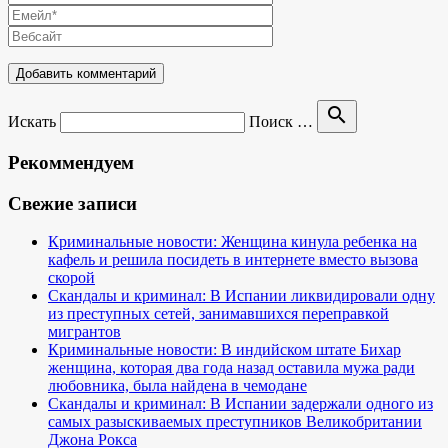
search
Искать
Поиск …
Рекоммендуем
Свежие записи
Криминальные новости: Женщина кинула ребенка на
кафель и решила посидеть в интернете вместо вызова
скорой
Скандалы и криминал: В Испании ликвидировали одну
из преступных сетей, занимавшихся переправкой
мигрантов
Криминальные новости: В индийском штате Бихар
женщина, которая два года назад оставила мужа ради
любовника, была найдена в чемодане
Скандалы и криминал: В Испании задержали одного из
самых разыскиваемых преступников Великобритании
Джона Рокса