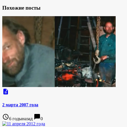
Похожие посты
description
2 марта 2007 года
access_time
chat_bubble
6 годыназад
0