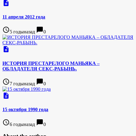
description
11 апреля 2012 года
access_time
chat_bubble
5 годыназад
0
description
ИСТОРИЯ ПРЕСТАРЕЛОГО МАНЬЯКА –
ОБЛАДАТЕЛЯ СЕКС-РАБЫНЬ.
access_time
chat_bubble
7 годыназад
0
description
15 октября 1990 года
access_time
chat_bubble
6 годыназад
0