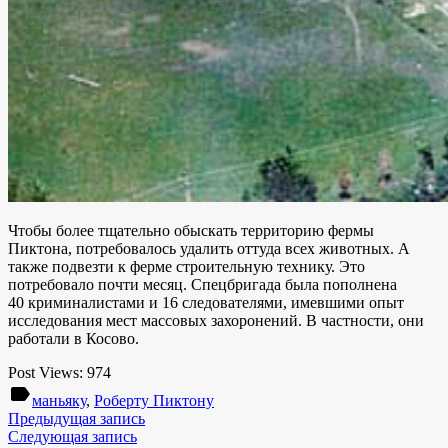
Чтобы более тщательно обыскать территорию фермы
Пиктона, потребовалось удалить оттуда всех животных. А
также подвезти к ферме строительную технику. Это
потребовало почти месяц. Спецбригада была пополнена
40 криминалистами и 16 следователями, имевшими опыт
исследования мест массовых захоронений. В частности, они
работали в Косово.
Post Views:
974
label
маньяку
,
Роберту Пиктону
Предыдущая запись
Следующая запись