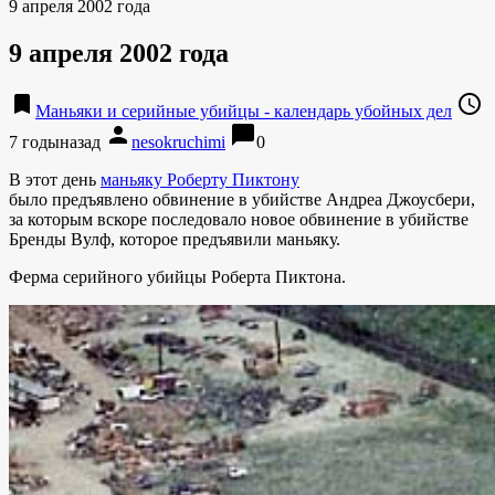
9 апреля 2002 года
9 апреля 2002 года
bookmark
access_time
Маньяки и серийные убийцы - календарь убойных дел
person
chat_bubble
7 годыназад
nesokruchimi
0
В этот день
маньяку Роберту Пиктону
было предъявлено обвинение в убийстве Андреа Джоусбери,
за которым вскоре последовало новое обвинение в убийстве
Бренды Вулф, которое предъявили маньяку.
Ферма серийного убийцы Роберта Пиктона.