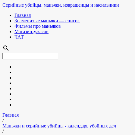
Серийные убийцы, маньяки, извращенцы и насильники
Главная
Знаменитые маньяки — список
Фильмы про маньяков
Магазин-ужасов
ЧАТ
search
Главная
/
Маньяки и серийные убийцы - календарь убойных дел
/