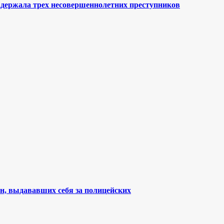
держала трех несовершеннолетних преступников
н, выдававших себя за полицейских