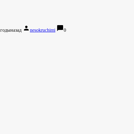
person
chat_bubble
 годыназад
nesokruchimi
0