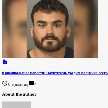
description
Криминальные новости: Похититель убедил мальчика сесть в
access_time
chat_bubble
6 годыназад
0
About the author