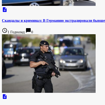
description
Скандалы и криминал: В Германию экстрадировали бывшег
access_time
chat_bubble
1 Годназад
0
description