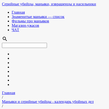
Серийные убийцы, маньяки, извращенцы и насильники
Главная
Знаменитые маньяки — список
Фильмы про маньяков
Магазин-ужасов
ЧАТ
search
Главная
/
Маньяки и серийные убийцы - календарь убойных дел
/