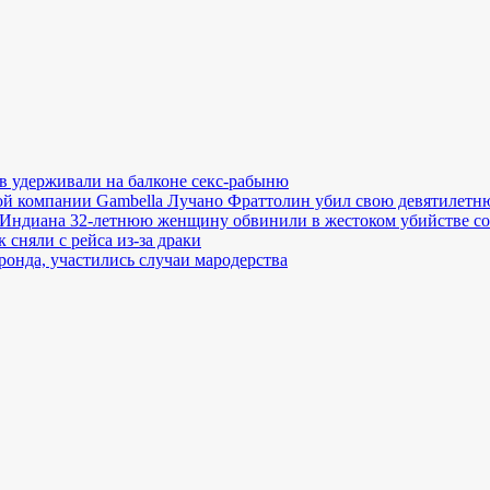
в удерживали на балконе секс-рабыню
й компании Gambella Лучано Фраттолин убил свою девятилетн
Индиана 32-летнюю женщину обвинили в жестоком убийстве со
сняли с рейса из-за драки
онда, участились случаи мародерства