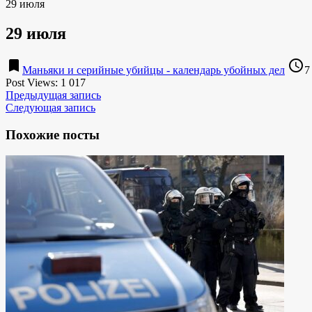
29 июля
29 июля
bookmark
access_time
Маньяки и серийные убийцы - календарь убойных дел
7
Post Views:
1 017
Предыдущая запись
Следующая запись
Похожие посты