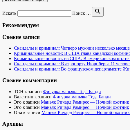
search
Искать
Поиск …
Рекоммендуем
Свежие записи
Скандалы и криминал: Четверо мужчин несколько месяце
Криминальные новости: В США глава канадской кофейно
Криминальные новости: из США. В американском штате 
Скандалы и криминал: В аэропорту Нюрнберга 11 человек 
Скандалы и криминал: Во французском департаменте Жир
Свежие комментарии
TCH
к записи
Фигурка маньяка Теда Банди
Валентин
к записи
Фигурка маньяка Теда Банди
Эго
к записи
Маньяк Ричард Рамирес — Ночной охотник
Эго
к записи
Маньяк Ричард Рамирес — Ночной охотник
Она
к записи
Маньяк Ричард Рамирес — Ночной охотник
Архивы