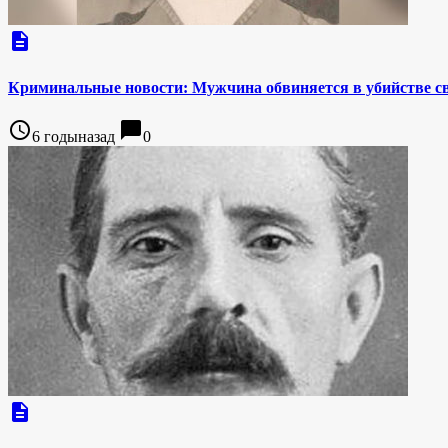
description
Криминальные новости: Мужчина обвиняется в убийстве св
access_time
chat_bubble
6 годыназад
0
description