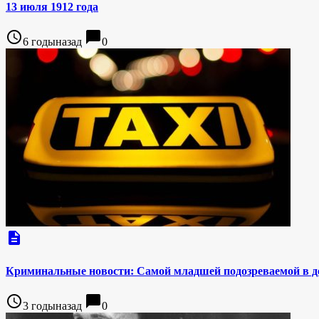
13 июля 1912 года
access_time
chat_bubble
6 годыназад
0
description
Криминальные новости: Самой младшей подозреваемой в дел
access_time
chat_bubble
3 годыназад
0