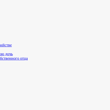
бийстве
юю дочь
бственного отца