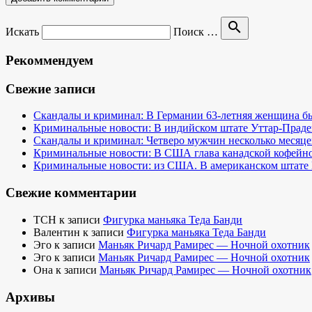
search
Искать
Поиск …
Рекоммендуем
Свежие записи
Скандалы и криминал: В Германии 63-летняя женщина бы
Криминальные новости: В индийском штате Уттар-Праде
Скандалы и криминал: Четверо мужчин несколько месяце
Криминальные новости: В США глава канадской кофейно
Криминальные новости: из США. В американском штате 
Свежие комментарии
TCH
к записи
Фигурка маньяка Теда Банди
Валентин
к записи
Фигурка маньяка Теда Банди
Эго
к записи
Маньяк Ричард Рамирес — Ночной охотник
Эго
к записи
Маньяк Ричард Рамирес — Ночной охотник
Она
к записи
Маньяк Ричард Рамирес — Ночной охотник
Архивы