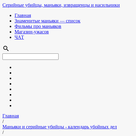
Серийные убийцы, маньяки, извращенцы и насильники
Главная
Знаменитые маньяки — список
Фильмы про маньяков
Магазин-ужасов
ЧАТ
search
Главная
/
Маньяки и серийные убийцы - календарь убойных дел
/