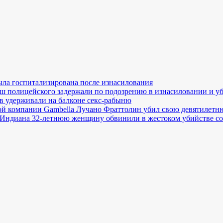
ла госпитализирована после изнасилования
ш полицейского задержали по подозрению в изнасиловании и у
в удерживали на балконе секс-рабыню
й компании Gambella Лучано Фраттолин убил свою девятилетн
Индиана 32-летнюю женщину обвинили в жестоком убийстве со