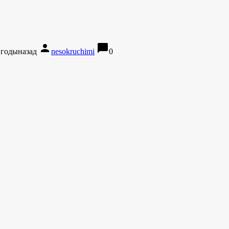
person
chat_bubble
 годыназад
nesokruchimi
0