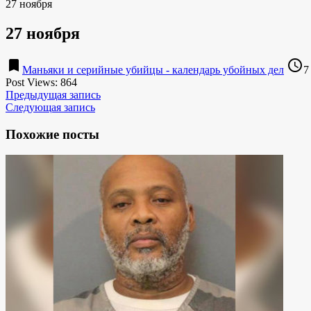
27 ноября
27 ноября
bookmark
access_time
Маньяки и серийные убийцы - календарь убойных дел
7
Post Views:
864
Предыдущая запись
Следующая запись
Похожие посты