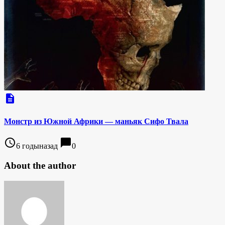
description
Монстр из Южной Африки — маньяк Сифо Твала
access_time
chat_bubble
6 годыназад
0
About the author