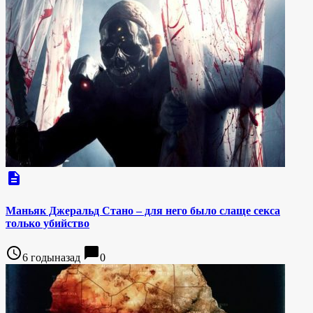
description
Маньяк Джеральд Стано – для него было слаще секса
только убийство
access_time
chat_bubble
6 годыназад
0