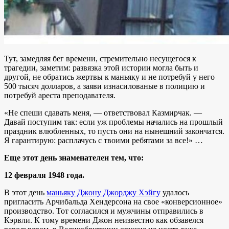
Тут, замедляя бег времени, стремительно несущегося к
трагедии, заметим: развязка этой истории могла быть и
другой, не обратись жертвы к маньяку и не потребуй у него
500 тысяч долларов, а заяви изнасилованые в полицию и
потребуй ареста преподавателя.
«Не спеши сдавать меня, — ответствовал Казмирчак. —
Давай поступим так: если уж проблемы начались на прошлый
праздник влюбленных, то пусть они на нынешний закончатся.
Я гарантирую: расплачусь с твоими ребятами за все!» …
Еще этот день знаменателен тем, что:
12 февраля 1948 года.
В этот день
маньяку Джону Джорджу Хэйгу
удалось
пригласить Арчибальда Хендерсона на свое «конверсионное»
производство. Тот согласился и мужчины отправились в
Кэрвли. К тому времени Джон неизвестно как обзавелся