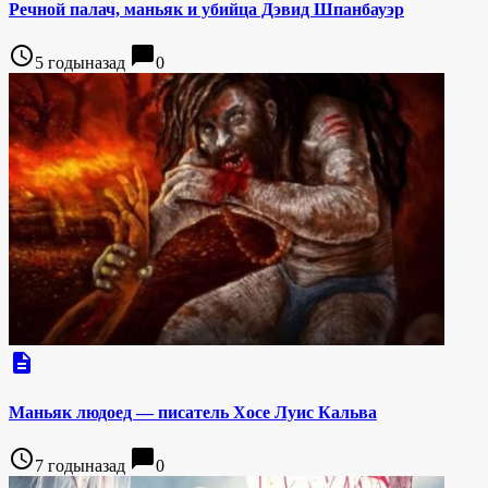
Речной палач, маньяк и убийца Дэвид Шпанбауэр
access_time
chat_bubble
5 годыназад
0
description
Маньяк людоед — писатель Хосе Луис Кальва
access_time
chat_bubble
7 годыназад
0