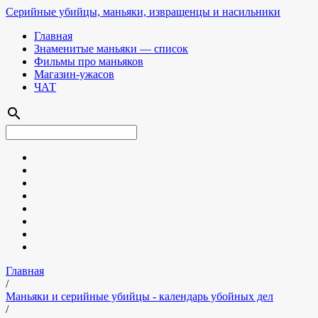
Серийные убийцы, маньяки, извращенцы и насильники
Главная
Знаменитые маньяки — список
Фильмы про маньяков
Магазин-ужасов
ЧАТ
search
Главная
/
Маньяки и серийные убийцы - календарь убойных дел
/