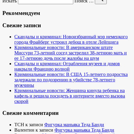
Искать
Поиск …
Рекоммендуем
Свежие записи
Скандалы и криминал: Новоизбранный мэр немецкого
города Фрайберг устроил дебош в отеле Лейпцига
Криминальные новости: В американском штате
Миссури 73-летний сосед застрелил 38-летнюю мать и
ее 17-летнюю дочь после жалобы на шум
Скандалы и криминал: Ограбления музеев и домов
накрыли Францию волной
Криминальные новости: В США 15-летнего подростка
задержали по подозрению в убийстве 78-летнего
мужчины
Криминальные новости: Женщина кинула ребенка на
кафель и решила посидеть в интернете вместо вызова
скорой
Свежие комментарии
TCH
к записи
Фигурка маньяка Теда Банди
Валентин
к записи
Фигурка маньяка Теда Банди