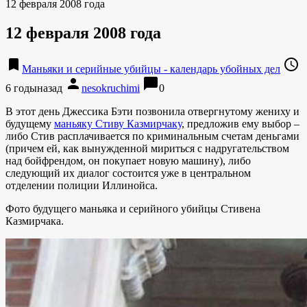
12 февраля 2008 года
12 февраля 2008 года
bookmark
access_time
Маньяки и серийные убийцы - календарь убойных дел
person
chat_bubble
6 годыназад
nesokruchimi
0
В этот день Джессика Бэти позвонила отвергнутому жениху и
будущему
маньяку Стиву Казмирчаку
, предложив ему выбор –
либо Стив расплачивается по криминальным счетам деньгами
(причем ей, как вынужденной мириться с надругательством
над бойфрендом, он покупает новую машину), либо
следующий их диалог состоится уже в центральном
отделении полиции Иллинойса.
Фото будущего маньяка и серийного убийцы Стивена
Казмирчака.