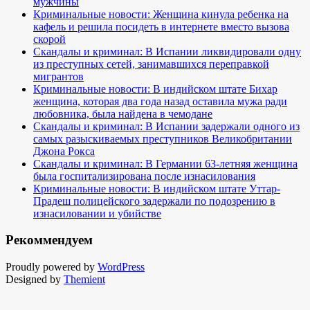
мужчины
Криминальные новости: Женщина кинула ребенка на
кафель и решила посидеть в интернете вместо вызова
скорой
Скандалы и криминал: В Испании ликвидировали одну
из преступных сетей, занимавшихся переправкой
мигрантов
Криминальные новости: В индийском штате Бихар
женщина, которая два года назад оставила мужа ради
любовника, была найдена в чемодане
Скандалы и криминал: В Испании задержали одного из
самых разыскиваемых преступников Великобритании
Джона Рокса
Скандалы и криминал: В Германии 63-летняя женщина
была госпитализирована после изнасилования
Криминальные новости: В индийском штате Уттар-
Прадеш полицейского задержали по подозрению в
изнасиловании и убийстве
Рекоммендуем
Proudly powered by
WordPress
Designed by
Themient