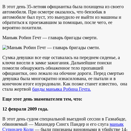
В этот день 35-летняя официантка была похищена из своего
автомобиля. При осмотре оказалось, что бензобак в
автомобиле был пуст, это вынудило ее выйти из машины и
обратиться к проезжавшим за помощью, после чего, ее
вероятно похитили.
Маньяк Робин Гечт — главарь бригады смерти.
Сумка девушки все еще оставалась на переднем сиденье, а
ключи висели в замке зажигания. Дальнейшие поиски
помогли обнаружить обнаженное тело пропавшей
официантки, оно лежало на обочине дороги. Перед смертью
девушка была многократно изнасилована, ее пытали и в
конечном итоге изуродовали. Как позже станет известно, она
стала жертвой
банды маньяка Робина Гечта.
Еще этот день знаменателен тем, что:
12 февраля 2009 года.
В этот день судом специальной выездной сессии в Газиабаде,
обвиняемый — Махиндер Сингх Пандер и его слуга
маньяк
Суриндер Коли
— были признаны виновными в убийстве 14-