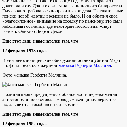
тотально не везло. Так что к концу года салун забрали за
долги, да и сам Джон оказался на грани полного банкротства.
Ему срочно требовалось поправить свои дела. На тщательные
поиски новой жертвы времени не было. И он обратил свое
«благосклонное» внимание на соседку по пансиону, это была
небольшая гостиница, где некоторые постояльцы живут
годами, Оливию Дюран-Декон.
Еще этот день знаменателен тем, что:
12 февраля 1973 года.
В этот день полицейские обнаружили останки убитой Мэри
Гилфойл, она стала жертвой
маньяка Герберта Маллина
.
Фото маньяка Герберта Маллина.
Полиция вновь предупредила об опасности передвижения
автостопом и посоветовала молодым женщинам держаться
подальше от автомобилей незнакомцев.
Еще этот день знаменателен тем, что:
12 февраля 1982 года.