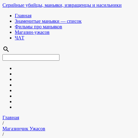
Серийные убийцы, маньяки, извращенцы и насильники
Главная
Знаменитые маньяки — список
Фильмы про маньяков
Магазин-ужасов
ЧАТ
search
Главная
/
Магазинчик Ужасов
/