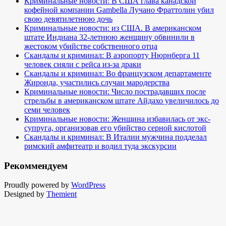
Криминальные новости: В США глава канадской
кофейной компании Gambella Лучано Фраттолин убил
свою девятилетнюю дочь
Криминальные новости: из США. В американском
штате Индиана 32-летнюю женщину обвинили в
жестоком убийстве собственного отца
Скандалы и криминал: В аэропорту Нюрнберга 11
человек сняли с рейса из-за драки
Скандалы и криминал: Во французском департаменте
Жиронда, участились случаи мародерства
Криминальные новости: Число пострадавших после
стрельбы в американском штате Айдахо увеличилось до
семи человек
Криминальные новости: Женщина избавилась от экс-
супруга, организовав его убийство серной кислотой
Скандалы и криминал: В Италии мужчина подделал
римский амфитеатр и водил туда экскурсии
Рекоммендуем
Proudly powered by
WordPress
Designed by
Themient