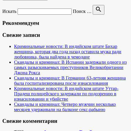
search
Искать
Поиск …
Рекоммендуем
Свежие записи
Криминальные новости: В индийском штате Бихар
женщина, которая два года назад оставила мужа ради
любовника, была найдена в чемодане
Скандалы и криминал: В Испании задержали одного из
самых разыскиваемых преступников Великобритании
Джона Рокса
Скандалы и криминал: В Германии 63-летняя женщина
была госпитализирована после изнасилования
Криминальные новости: В индийском штате Уттар-
Прадеш полицейского задержали по подозрению в
изнасиловании и убийстве
Скандалы и криминал: Четверо мужчин несколько
месяцев удерживали на балконе секс-рабыню
Свежие комментарии