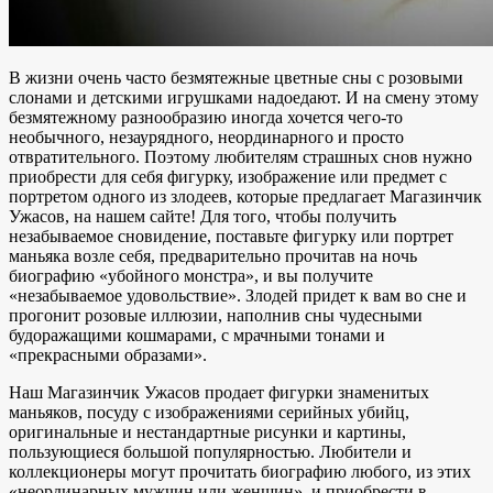
В жизни очень часто безмятежные цветные сны с розовыми
слонами и детскими игрушками надоедают. И на смену этому
безмятежному разнообразию иногда хочется чего-то
необычного, незаурядного, неординарного и просто
отвратительного. Поэтому любителям страшных снов нужно
приобрести для себя фигурку, изображение или предмет с
портретом одного из злодеев, которые предлагает Магазинчик
Ужасов, на нашем сайте! Для того, чтобы получить
незабываемое сновидение, поставьте фигурку или портрет
маньяка возле себя, предварительно прочитав на ночь
биографию «убойного монстра», и вы получите
«незабываемое удовольствие». Злодей придет к вам во сне и
прогонит розовые иллюзии, наполнив сны чудесными
будоражащими кошмарами, с мрачными тонами и
«прекрасными образами».
Наш Магазинчик Ужасов продает фигурки знаменитых
маньяков, посуду с изображениями серийных убийц,
оригинальные и нестандартные рисунки и картины,
пользующиеся большой популярностью. Любители и
коллекционеры могут прочитать биографию любого, из этих
«неординарных мужчин или женщин», и приобрести в