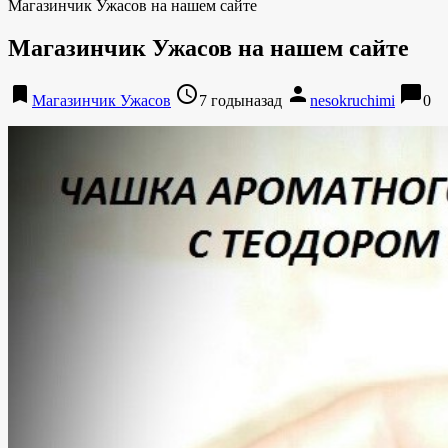
Магазинчик Ужасов на нашем сайте
Магазинчик Ужасов на нашем сайте
bookmark
access_time
person
chat_bubble
Магазинчик Ужасов
7 годыназад
nesokruchimi
0