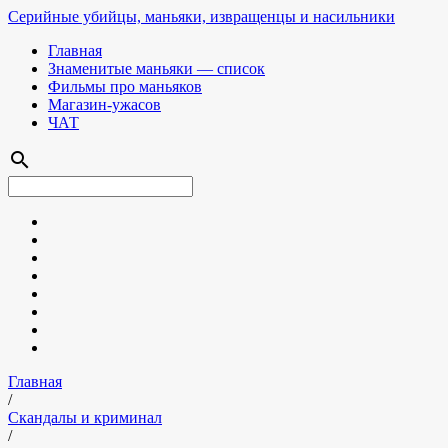
Серийные убийцы, маньяки, извращенцы и насильники
Главная
Знаменитые маньяки — список
Фильмы про маньяков
Магазин-ужасов
ЧАТ
search
Главная
/
Скандалы и криминал
/