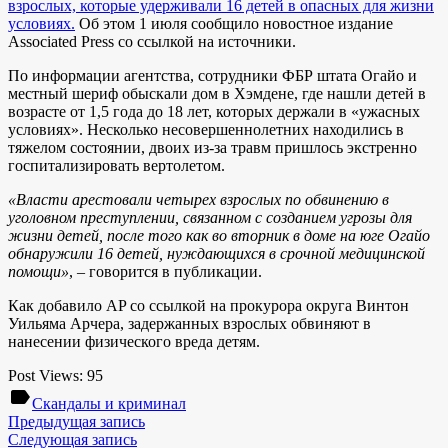
взрослых, которые удерживали 16 детей в опасных для жизни
условиях.
Об этом 1 июля сообщило новостное издание
Associated Press со ссылкой на источники.
По информации агентства, сотрудники ФБР штата Огайо и
местный шериф обыскали дом в Хэмдене, где нашли детей в
возрасте от 1,5 года до 18 лет, которых держали в «ужасных
условиях». Несколько несовершеннолетних находились в
тяжелом состоянии, двоих из-за травм пришлось экстренно
госпитализировать вертолетом.
«Власти арестовали четырех взрослых по обвинению в
уголовном преступлении, связанном с созданием угрозы для
жизни детей, после того как во вторник в доме на юге Огайо
обнаружили 16 детей, нуждающихся в срочной медицинской
помощи»
, – говорится в публикации.
Как добавило AP со ссылкой на прокурора округа Винтон
Уильяма Арчера, задержанных взрослых обвиняют в
нанесении физического вреда детям.
Post Views:
95
label
Скандалы и криминал
Предыдущая запись
Следующая запись