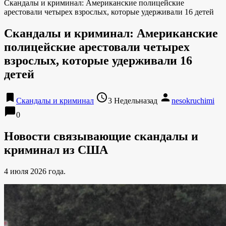
Скандалы и криминал: Американские полицейские
арестовали четырех взрослых, которые удерживали 16 детей
Скандалы и криминал: Американские
полицейские арестовали четырех
взрослых, которые удерживали 16
детей
bookmark
access_time
person
Скандалы и криминал
3 Недельназад
nesokruchimi
chat_bubble
0
Новости связывающие скандалы и
криминал из США
4 июля 2026 года.