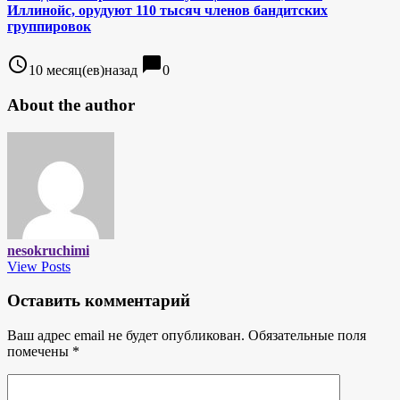
Иллинойс, орудуют 110 тысяч членов бандитских
группировок
access_time
chat_bubble
10 месяц(ев)назад
0
About the author
nesokruchimi
View Posts
Оставить комментарий
Ваш адрес email не будет опубликован.
Обязательные поля
помечены
*