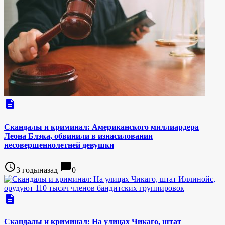
description
Скандалы и криминал: Американского миллиардера
Леона Блэка, обвинили в изнасиловании
несовершеннолетней девушки
access_time
chat_bubble
3 годыназад
0
description
Скандалы и криминал: На улицах Чикаго, штат