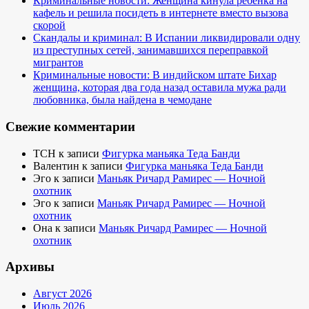
Криминальные новости: Женщина кинула ребенка на
кафель и решила посидеть в интернете вместо вызова
скорой
Скандалы и криминал: В Испании ликвидировали одну
из преступных сетей, занимавшихся переправкой
мигрантов
Криминальные новости: В индийском штате Бихар
женщина, которая два года назад оставила мужа ради
любовника, была найдена в чемодане
Свежие комментарии
TCH
к записи
Фигурка маньяка Теда Банди
Валентин
к записи
Фигурка маньяка Теда Банди
Эго
к записи
Маньяк Ричард Рамирес — Ночной
охотник
Эго
к записи
Маньяк Ричард Рамирес — Ночной
охотник
Она
к записи
Маньяк Ричард Рамирес — Ночной
охотник
Архивы
Август 2026
Июль 2026