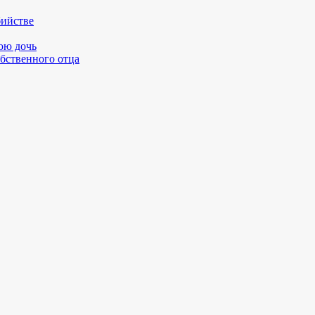
бийстве
юю дочь
бственного отца