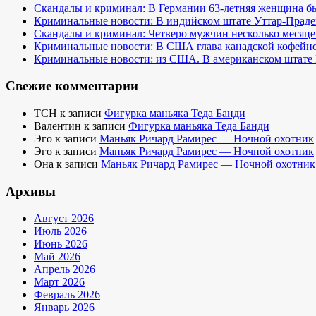
Скандалы и криминал: В Германии 63-летняя женщина бы
Криминальные новости: В индийском штате Уттар-Праде
Скандалы и криминал: Четверо мужчин несколько месяце
Криминальные новости: В США глава канадской кофейно
Криминальные новости: из США. В американском штате 
Свежие комментарии
TCH
к записи
Фигурка маньяка Теда Банди
Валентин
к записи
Фигурка маньяка Теда Банди
Эго
к записи
Маньяк Ричард Рамирес — Ночной охотник
Эго
к записи
Маньяк Ричард Рамирес — Ночной охотник
Она
к записи
Маньяк Ричард Рамирес — Ночной охотник
Архивы
Август 2026
Июль 2026
Июнь 2026
Май 2026
Апрель 2026
Март 2026
Февраль 2026
Январь 2026