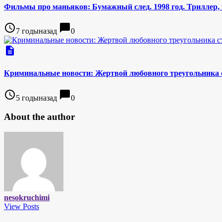
Фильмы про маньяков: Бумажный след. 1998 год. Триллер, 
access_time
chat_bubble
7 годыназад
0
description
Криминальные новости: Жертвой любовного треугольника с
access_time
chat_bubble
5 годыназад
0
About the author
nesokruchimi
View Posts