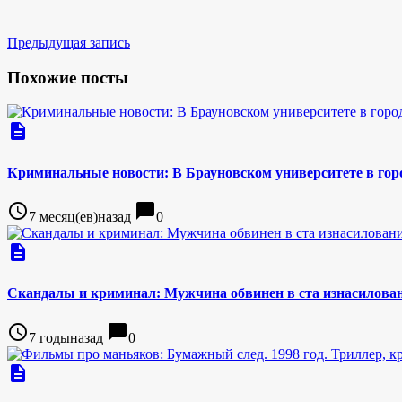
Предыдущая запись
Похожие посты
description
Криминальные новости: В Брауновском университете в гор
access_time
chat_bubble
7 месяц(ев)назад
0
description
Скандалы и криминал: Мужчина обвинен в ста изнасилова
access_time
chat_bubble
7 годыназад
0
description