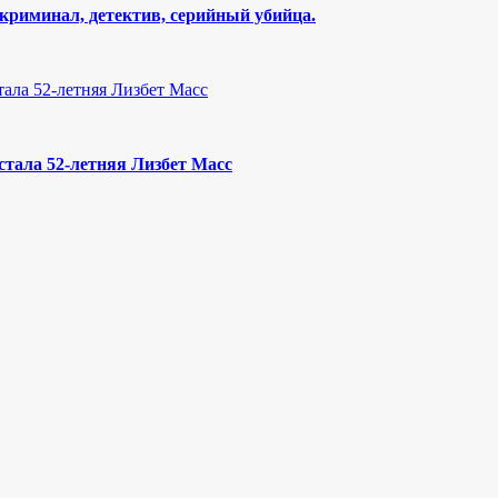
криминал, детектив, серийный убийца.
тала 52-летняя Лизбет Масс