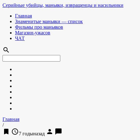
Серийные убийцы, маньяки, извращенцы и насильники
Главная
Знаменитые маньяки — список
Фильмы про маньяков
Магазин-ужасов
ЧАТ
search
Главная
/
bookmark
access_time
person
chat_bubble
7 годыназад