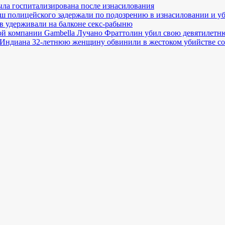
ла госпитализирована после изнасилования
ш полицейского задержали по подозрению в изнасиловании и у
в удерживали на балконе секс-рабыню
й компании Gambella Лучано Фраттолин убил свою девятилетн
Индиана 32-летнюю женщину обвинили в жестоком убийстве со