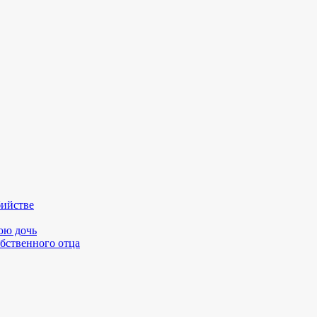
бийстве
юю дочь
бственного отца