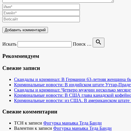
search
Искать
Поиск …
Рекоммендуем
Свежие записи
Скандалы и криминал: В Германии 63-летняя женщина бы
Криминальные новости: В индийском штате Уттар-Праде
Скандалы и криминал: Четверо мужчин несколько месяце
Криминальные новости: В США глава канадской кофейно
Криминальные новости: из США. В американском штате 
Свежие комментарии
TCH
к записи
Фигурка маньяка Теда Банди
Валентин
к записи
Фигурка маньяка Теда Банди