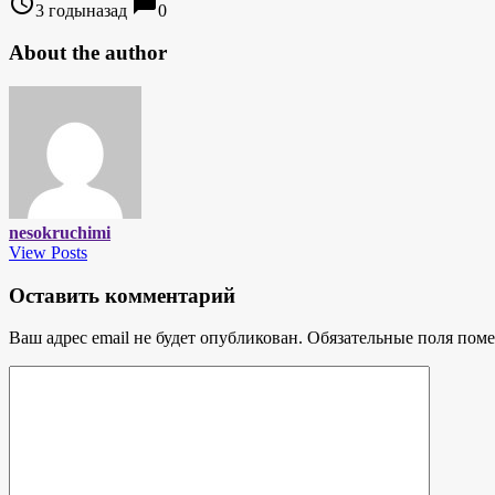
access_time
chat_bubble
3 годыназад
0
About the author
nesokruchimi
View Posts
Оставить комментарий
Ваш адрес email не будет опубликован.
Обязательные поля пом