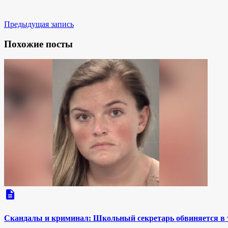
Предыдущая запись
Похожие посты
description
Скандалы и криминал: Школьный секретарь обвиняется в т