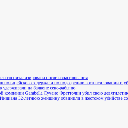
ла госпитализирована после изнасилования
ш полицейского задержали по подозрению в изнасиловании и у
в удерживали на балконе секс-рабыню
й компании Gambella Лучано Фраттолин убил свою девятилетн
Индиана 32-летнюю женщину обвинили в жестоком убийстве со