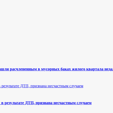
нашли расчлененным в мусорных баках жилого квартала неда
в результате ДТП, признана несчастным случаем