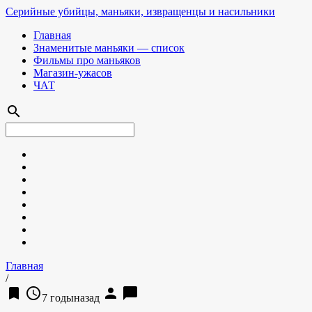
Серийные убийцы, маньяки, извращенцы и насильники
Главная
Знаменитые маньяки — список
Фильмы про маньяков
Магазин-ужасов
ЧАТ
search
Главная
/
bookmark
access_time
person
chat_bubble
7 годыназад