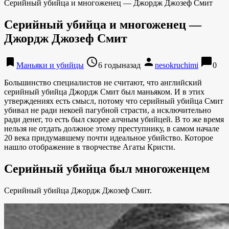
Серийный убийца и многоженец — Джордж Джозеф Смит
Серийный убийца и многоженец —
Джордж Джозеф Смит
bookmark
access_time
person
chat_bubble
Маньяки и убийцы
6 годыназад
nesokruchimi
0
Большинство специалистов не считают, что английский
серийный убийца Джордж Смит был маньяком. И в этих
утверждениях есть смысл, потому что серийный убийца Смит
убивал не ради некоей пагубной страсти, а исключительно
ради денег, то есть был скорее алчным убийцей. В то же время
нельзя не отдать должное этому преступнику, в самом начале
20 века придумавшему почти идеальное убийство. Которое
нашло отображение в творчестве Агаты Кристи.
Серийный убийца был многоженцем
Серийный убийца Джордж Джозеф Смит.