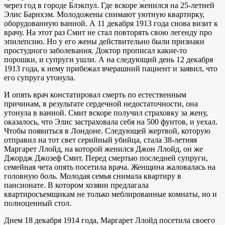
через год в городе Блэкпул. Где вскоре женился на 25-летней
Элис Барнхэм. Молодожены снимают уютную квартирку,
оборудованную ванной. А 11 декабря 1913 года снова визит к
врачу. На этот раз Смит не стал повторять свою легенду про
эпилепсию. Но у его жены действительно были признаки
простудного заболевания. Доктор прописал какие-то
порошки, и супруги ушли. А на следующий день 12 декабря
1913 года, к нему прибежал вчерашний пациент и заявил, что
его супруга утонула.
И опять врач констатировал смерть по естественным
причинам, в результате сердечной недостаточности, она
утонула в ванной. Смит вскоре получил страховку за жену,
оказалось, что Элис застраховала себя на 500 фунтов, и уехал.
Чтобы появиться в Лондоне. Следующей жертвой, которую
отправил на тот свет серийный убийца, стала 38-летняя
Маргарет Ллойд, на которой женился Джон Ллойд, он же
Джордж Джозеф Смит. Перед смертью последней супруги,
семейная чета опять посетила врача. Женщина жаловалась на
головную боль. Молодая семья снимала квартиру в
пансионате. В котором хозяин предлагала
квартиросъемщикам не только меблированные комнаты, но и
полноценный стол.
Днем 18 декабря 1914 года, Маргарет Ллойд посетила своего