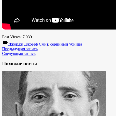
Post Views:
7 039
label
Джордж Джозеф Смит
,
серийный убийца
Предыдущая запись
Следующая запись
Похожие посты