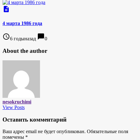
description
4 марта 1986 года
access_time
chat_bubble
6 годыназад
0
About the author
nesokruchimi
View Posts
Оставить комментарий
Ваш адрес email не будет опубликован.
Обязательные поля
помечены
*