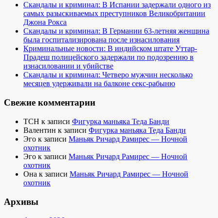
Скандалы и криминал: В Испании задержали одного из
самых разыскиваемых преступников Великобритании
Джона Рокса
Скандалы и криминал: В Германии 63-летняя женщина
была госпитализирована после изнасилования
Криминальные новости: В индийском штате Уттар-
Прадеш полицейского задержали по подозрению в
изнасиловании и убийстве
Скандалы и криминал: Четверо мужчин несколько
месяцев удерживали на балконе секс-рабыню
Свежие комментарии
TCH
к записи
Фигурка маньяка Теда Банди
Валентин
к записи
Фигурка маньяка Теда Банди
Эго
к записи
Маньяк Ричард Рамирес — Ночной
охотник
Эго
к записи
Маньяк Ричард Рамирес — Ночной
охотник
Она
к записи
Маньяк Ричард Рамирес — Ночной
охотник
Архивы