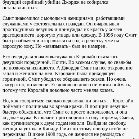
будущий серийный убийца Джордж не собирался
останавливаться.
Смит знакомился с молодыми женщинами, работавшими
служанками у состоятельных граждан. Он очаровывал
простодушных девушек и принуждал их красть у хозяев
драгоценности, дорогую утварь или одежду. В 1896 году Смит
был разоблачен и отправился на год за решетку уже на
взрослую зону. Но «завязывать» был не намерен.
Его очередная знакомая-служанка Кэролайн оказалась
девушкой порядочной. Почти. Во всяком случае, до свадьбы
не позволяла излишеств. А Джордж Смит на нее откровенно
запал и женился на ней. Кэролайн была приходящей
горничной. Смит убедил ее обкрадывать хозяев. Но очень
аккуратно, по мелочи. Ее довольно долго не могли поймать,
потому что Кэролайн довольно часто меняла хозяев.
Но, как говориться: сколько веревочке ни виться… Кэролайн
поймали с поличным во время кражи. В полиции девушке
быстро объяснили, что Смит ее просто использовал, и она
«сдала» мужа. Кэролайн приговорили к году тюрьмы, Смита,
как организатора к двум годам неволи. Выйдя на свободу,
женщина уехала в Канаду. Смит по этому поводу особо не
переживал. В июне 1908 года, он женился не разойдясь с