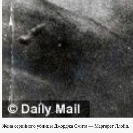
Жена серийного убийцы Джорджа Смита — Маргарет Ллойд.