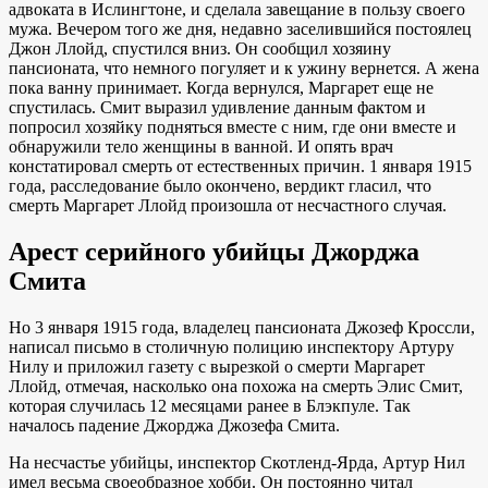
адвоката в Ислингтоне, и сделала завещание в пользу своего
мужа. Вечером того же дня, недавно заселившийся постоялец
Джон Ллойд, спустился вниз. Он сообщил хозяину
пансионата, что немного погуляет и к ужину вернется. А жена
пока ванну принимает. Когда вернулся, Маргарет еще не
спустилась. Смит выразил удивление данным фактом и
попросил хозяйку подняться вместе с ним, где они вместе и
обнаружили тело женщины в ванной. И опять врач
констатировал смерть от естественных причин. 1 января 1915
года, расследование было окончено, вердикт гласил, что
смерть Маргарет Ллойд произошла от несчастного случая.
Арест серийного убийцы Джорджа
Смита
Но 3 января 1915 года, владелец пансионата Джозеф Кроссли,
написал письмо в столичную полицию инспектору Артуру
Нилу и приложил газету с вырезкой о смерти Маргарет
Ллойд, отмечая, насколько она похожа на смерть Элис Смит,
которая случилась 12 месяцами ранее в Блэкпуле. Так
началось падение Джорджа Джозефа Смита.
На несчастье убийцы, инспектор Скотленд-Ярда, Артур Нил
имел весьма своеобразное хобби. Он постоянно читал