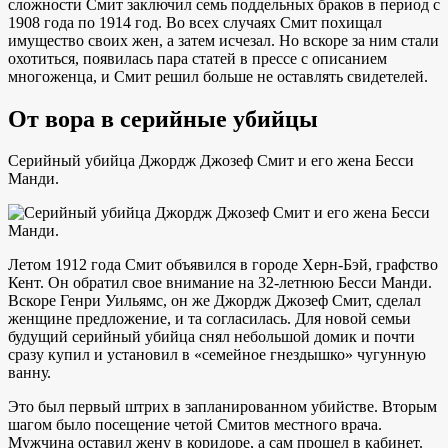
сложности Смит заключил семь поддельных браков в период с
1908 года по 1914 год. Во всех случаях Смит похищал
имущество своих жен, а затем исчезал. Но вскоре за ним стали
охотиться, появилась пара статей в прессе с описанием
многоженца, и Смит решил больше не оставлять свидетелей.
От вора в серийные убийцы
Серийный убийца Джордж Джозеф Смит и его жена Бесси
Манди.
Летом 1912 года Смит объявился в городе Херн-Бэй, графство
Кент. Он обратил свое внимание на 32-летнюю Бесси Манди.
Вскоре Генри Уильямс, он же Джордж Джозеф Смит, сделал
женщине предложение, и та согласилась. Для новой семьи
будущий серийный убийца снял небольшой домик и почти
сразу купил и установил в «семейное гнездышко» чугунную
ванну.
Это был первый штрих в запланированном убийстве. Вторым
шагом было посещение четой Смитов местного врача.
Мужчина оставил жену в коридоре, а сам прошел в кабинет.