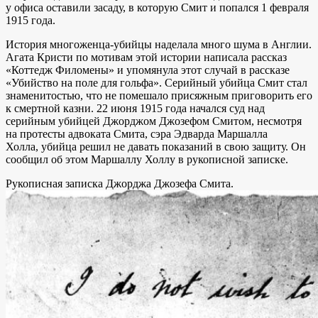
у офиса оставили засаду, в которую Смит и попался 1 февраля
1915 года.
История многоженца-убийцы наделала много шума в Англии.
Агата Кристи по мотивам этой истории написала рассказ
«Коттедж Филомены» и упомянула этот случай в рассказе
«Убийство на поле для гольфа». Серийный убийца Смит стал
знаменитостью, что не помешало присяжным приговорить его
к смертной казни.
22 июня 1915 года начался суд над
серийным убийцей Джорджом Джозефом Смитом
, несмотря
на протесты
адвоката
Смита,
сэра Эдварда Маршалла
Холла
, убийца решил не давать показаний в свою защиту. Он
сообщил об этом Маршаллу Холлу в рукописной записке.
Рукописная записка Джорджа Джозефа Смита.