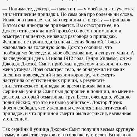
— Понимаете, доктор, — начал он, — у моей жены случаются
эпилептические припадки. Но сама она про болезнь ни слова.
Иначе она начинает сильно нервничать, и сразу — припадок.
В этом она никогда не признается. Вы осмотрите ее, но
Доктор отнесся к данной просьбе со всем пониманием и
осмотрел пациентку, не заводя разговора о припадках.
Женщина не производила впечатления больной. Только
жаловалась на головную боль. Доктор сообщил, что
необходимо более детальное обследование, и супруги ушли. А
на следующий день 13 июля 1912 года, Генри Уильямс, он же
Джордж Джозеф Смит, прибежал к доктору и заявил, что его
жена утонула. Врач осмотрел тело, не обнаружил никаких
внешних повреждений и заявил коронеру, что смерть
наступила от естественных причин, в результате
эпилептического припадка во время приема ванны.
Серийный убийца Смит был допрошен в полиции, но мнение
доктора, который осматривал труп Бесси, очевидно, убедило
полицейских, что это не было убийством. Доктор Фрэнк
Френч сообщил, что у женщины случился эпилептический
припадок, и что причиной смерти была асфиксия, вызванная
утоплением.
Так серийный убийца Джордж Смит получил весьма крупную
сумму в качестве страховки за свою жену и исчез. Всплыл он