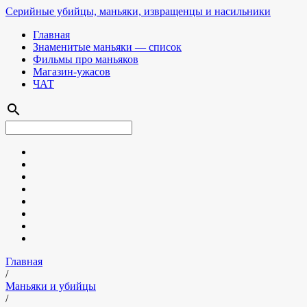
Серийные убийцы, маньяки, извращенцы и насильники
Главная
Знаменитые маньяки — список
Фильмы про маньяков
Магазин-ужасов
ЧАТ
search
Главная
/
Маньяки и убийцы
/