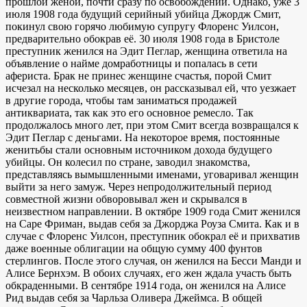
прошлой женой, почти сразу по освобождении. Однако, уже 3
июля 1908 года будущий серийный убийца Джордж Смит,
покинул свою горячо любимую супругу Флоренс Уилсон,
предварительно обокрав её. 30 июля 1908 года в Бристоле
преступник женился на Эдит Пеглар, женщина ответила на
объявление о найме домработницы и попалась в сети
афериста. Брак не принес женщине счастья, порой Смит
исчезал на несколько месяцев, он рассказывал ей, что уезжает
в другие города, чтобы там заниматься продажей
антиквариата, так как это его основное ремесло. Так
продолжалось много лет, при этом Смит всегда возвращался к
Эдит Пеглар с деньгами. На некоторое время, постоянные
женитьбы стали основным источником дохода будущего
убийцы. Он колесил по стране, заводил знакомства,
представляясь вымышленными именами, уговаривал женщин
выйти за него замуж. Через непродолжительный период
совместной жизни обворовывал жен и скрывался в
неизвестном направлении. В октябре 1909 года Смит женился
на Саре Фриман, выдав себя за Джорджа Роуза Смита. Как и в
случае с Флоренс Уилсон, преступник обокрал её и прихватив
даже военные облигации на общую сумму 400 фунтов
стерлингов. После этого случая, он женился на Бесси Манди и
Алисе Бернхэм. В обоих случаях, его жен ждала участь быть
обкраденными. В сентябре 1914 года, он женился на Алисе
Рид выдав себя за Чарльза Оливера Джеймса. В общей