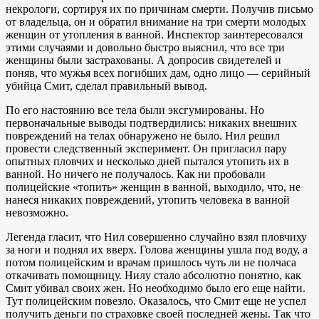
некрологи, сортируя их по причинам смерти. Получив письмо
от владельца, он и обратил внимание на три смерти молодых
женщин от утопления в ванной. Инспектор заинтересовался
этими случаями и довольно быстро выяснил, что все три
женщины были застрахованы. А допросив свидетелей и
поняв, что мужья всех погибших дам, одно лицо — серийный
убийца Смит, сделал правильный вывод.
По его настоянию все тела были эксгумированы. Но
первоначальные выводы подтвердились: никаких внешних
повреждений на телах обнаружено не было. Нил решил
провести следственный эксперимент. Он пригласил пару
опытных пловчих и несколько дней пытался утопить их в
ванной. Но ничего не получалось. Как ни пробовали
полицейские «топить» женщин в ванной, выходило, что, не
нанеся никаких повреждений, утопить человека в ванной
невозможно.
Легенда гласит, что Нил совершенно случайно взял пловчиху
за ноги и поднял их вверх. Голова женщины ушла под воду, а
потом полицейским и врачам пришлось чуть ли не полчаса
откачивать помощницу. Нилу стало абсолютно понятно, как
Смит убивал своих жен. Но необходимо было его еще найти.
Тут полицейским повезло. Оказалось, что Смит еще не успел
получить деньги по страховке своей последней жены. Так что