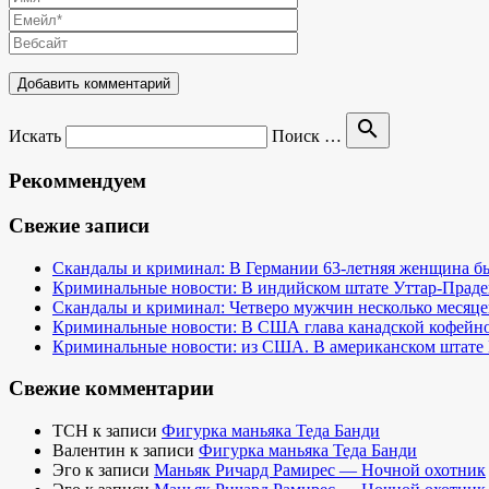
search
Искать
Поиск …
Рекоммендуем
Свежие записи
Скандалы и криминал: В Германии 63-летняя женщина бы
Криминальные новости: В индийском штате Уттар-Праде
Скандалы и криминал: Четверо мужчин несколько месяце
Криминальные новости: В США глава канадской кофейно
Криминальные новости: из США. В американском штате 
Свежие комментарии
TCH
к записи
Фигурка маньяка Теда Банди
Валентин
к записи
Фигурка маньяка Теда Банди
Эго
к записи
Маньяк Ричард Рамирес — Ночной охотник