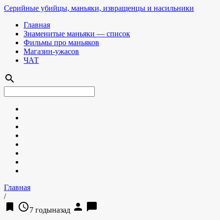
Серийные убийцы, маньяки, извращенцы и насильники
Главная
Знаменитые маньяки — список
Фильмы про маньяков
Магазин-ужасов
ЧАТ
search
Главная
/
bookmark
access_time
person
chat_bubble
7 годыназад