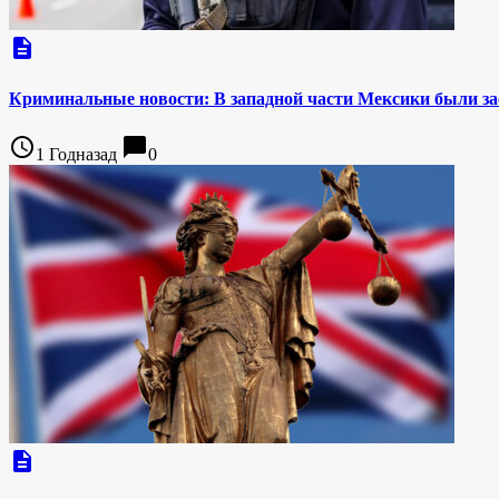
description
Криминальные новости: В западной части Мексики были з
access_time
chat_bubble
1 Годназад
0
description