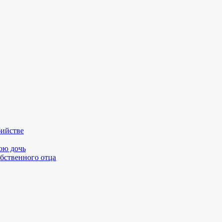
бийстве
юю дочь
бственного отца