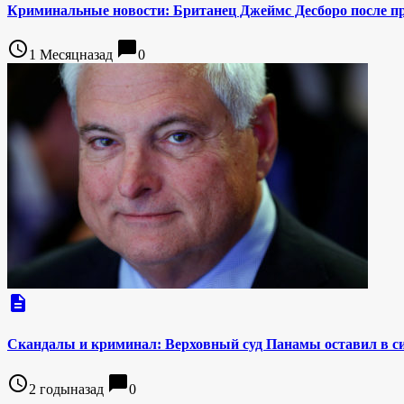
Криминальные новости: Британец Джеймс Десборо после про
access_time
chat_bubble
1 Месяцназад
0
description
Скандалы и криминал: Верховный суд Панамы оставил в с
access_time
chat_bubble
2 годыназад
0