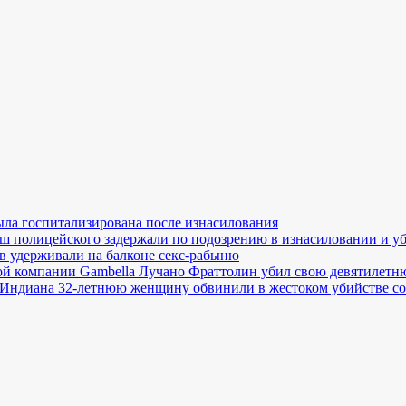
ла госпитализирована после изнасилования
ш полицейского задержали по подозрению в изнасиловании и у
в удерживали на балконе секс-рабыню
й компании Gambella Лучано Фраттолин убил свою девятилетн
Индиана 32-летнюю женщину обвинили в жестоком убийстве со