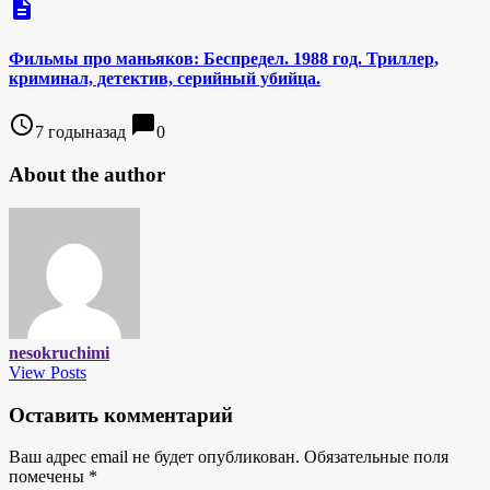
description
Фильмы про маньяков: Беспредел. 1988 год. Триллер,
криминал, детектив, серийный убийца.
access_time
chat_bubble
7 годыназад
0
About the author
nesokruchimi
View Posts
Оставить комментарий
Ваш адрес email не будет опубликован.
Обязательные поля
помечены
*