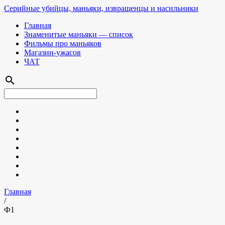
Серийные убийцы, маньяки, извращенцы и насильники
Главная
Знаменитые маньяки — список
Фильмы про маньяков
Магазин-ужасов
ЧАТ
search
Главная
/
Ф1