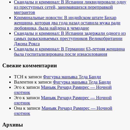
Скандалы и криминал: В Испании ликвидировали одну
из преступных сетей, занимавшихся переправкой
мигрантов
Криминальные новости: В индийском штате Бихар
женщина, которая два года назад оставила мужа ради
любовника, была найдена в чемодане
Скандалы и криминал: В Испании задержали одного из
самых разыскиваемых преступников Великобритании
Джона Рокса
Скандалы и криминал: В Германии 63-летняя женщина
была госпитализирована после изнасилования
Свежие комментарии
TCH
к записи
Фигурка маньяка Теда Банди
Валентин
к записи
Фигурка маньяка Теда Банди
Эго
к записи
Маньяк Ричард Рамирес — Ночной
охотник
Эго
к записи
Маньяк Ричард Рамирес — Ночной
охотник
Она
к записи
Маньяк Ричард Рамирес — Ночной
охотник
Архивы