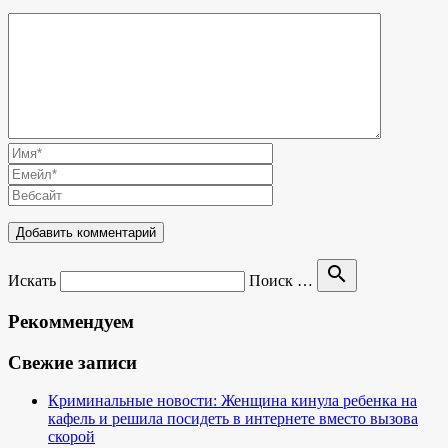
search
Искать
Поиск …
Рекоммендуем
Свежие записи
Криминальные новости: Женщина кинула ребенка на
кафель и решила посидеть в интернете вместо вызова
скорой