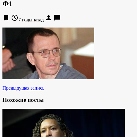
Ф1
bookmark
access_time
person
chat_bubble
7 годыназад
Предыдущая запись
Похожие посты