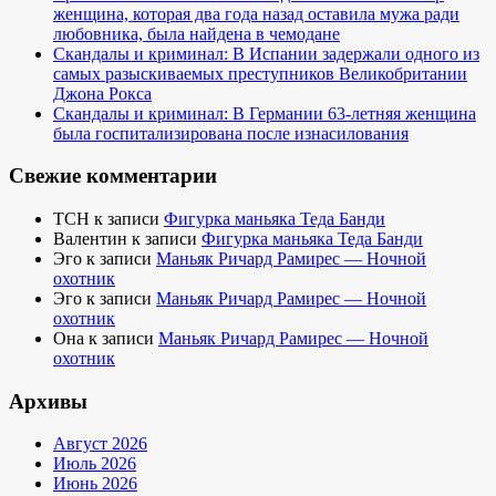
женщина, которая два года назад оставила мужа ради
любовника, была найдена в чемодане
Скандалы и криминал: В Испании задержали одного из
самых разыскиваемых преступников Великобритании
Джона Рокса
Скандалы и криминал: В Германии 63-летняя женщина
была госпитализирована после изнасилования
Свежие комментарии
TCH
к записи
Фигурка маньяка Теда Банди
Валентин
к записи
Фигурка маньяка Теда Банди
Эго
к записи
Маньяк Ричард Рамирес — Ночной
охотник
Эго
к записи
Маньяк Ричард Рамирес — Ночной
охотник
Она
к записи
Маньяк Ричард Рамирес — Ночной
охотник
Архивы
Август 2026
Июль 2026
Июнь 2026