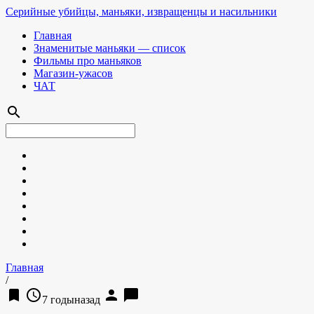
Серийные убийцы, маньяки, извращенцы и насильники
Главная
Знаменитые маньяки — список
Фильмы про маньяков
Магазин-ужасов
ЧАТ
search
Главная
/
bookmark
access_time
person
chat_bubble
7 годыназад