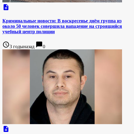
description
Криминальные новости: В воскресенье днём группа из
около 50 человек совершила нападение на строящийся
учебный центр полиции
access_time
chat_bubble
3 годыназад
0
description