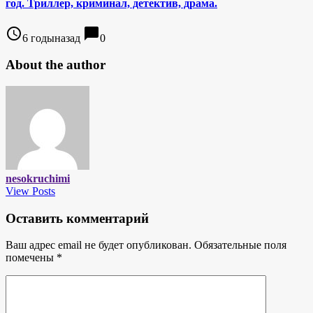
год. Триллер, криминал, детектив, драма.
access_time
chat_bubble
6 годыназад
0
About the author
nesokruchimi
View Posts
Оставить комментарий
Ваш адрес email не будет опубликован.
Обязательные поля
помечены
*