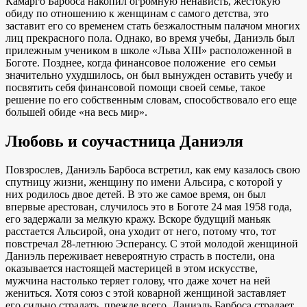
Камарго Барбоса накопил огромную ненависть, жестокую
обиду по отношению к женщинам с самого детства, это
заставит его со временем стать безжалостным палачом многих
лиц прекрасного пола. Однако, во время учебы, Даниэль был
прилежным учеником в школе «Льва XIII» расположенной в
Боготе. Позднее, когда финансовое положение его семьи
значительно ухудшилось, он был вынужден оставить учебу и
посвятить себя финансовой помощи своей семье, такое
решение по его собственным словам, способствовало его еще
большей обиде «на весь мир».
Любовь и соучастница Даниэля
Повзрослев, Даниэль Барбоса встретил, как ему казалось свою
спутницу жизни, женщину по имени Альсира, с которой у
них родилось двое детей. В это же самое время, он был
впервые арестован, случилось это в Боготе 24 мая 1958 года,
его задержали за мелкую кражу. Вскоре будущий маньяк
расстается Альсирой, она уходит от него, потому что, тот
повстречал 28-летнюю Эсперансу. С этой молодой женщиной
Даниэль переживает невероятную страсть в постели, она
оказывается настоящей мастерицей в этом искусстве,
мужчина настолько теряет голову, что даже хочет на ней
жениться. Хотя союз с этой коварной женщиной заставляет
его сильно страдать, прежде всего, Даниэль Барбоса страдает