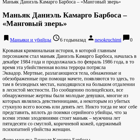
Маньяк Даниэль Камарго Барбоса – «Манговый зверь»
Маньяк Даниэль Камарго Барбоса –
«Манговый зверь»
bookmark
access_time
person
chat_bubble
Маньяки и убийцы
6 годыназад
nesokruchimi
0
Кровавая криминальная история, в которой главным
персонажем стал маньяк Даниэль Камарго Барбоса, началась в
декабре 1984 года и продолжалась по февраль 1986 года, в то
время эта убийственная волна террора потрясла
Эквадор. Мертвые, разлагающиеся тела, обнаженные и
обезображенные при помощи мачете, появляются то здесь, то
там в безлюдных местах, находящихся на большом отдалении
в лесистой местности. По сообщению полицейских, все
обнаруженные жертвы были молодые девушки, многие из
которых являлись девственницами, а некоторым из убитых
стукнуло всего восемь или девять лет. Никто тогда не мог себе
представить, вплоть до поимки серийного убийцы, что за
всеми этими злодеяниями стоит маньяк – мужчина лет
пятидесяти со смуглой, коричневой кожей, одержимый
психопатией убийства женщин.
Фото маньяка Даниэля Камарго Барбосы.