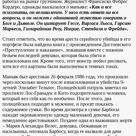
работал на рынке грузчиком. Журналист Франсиско Фебрес
Кордеро, однажды высказался о маньяке:
«Как и все
психопаты, он великолепен. У него есть ответ на все
вопросы, и он может с одинаковой легкостью говорить о
Боге и Дьяволе. Он цитирует Гессе, Варгаса Льоса, Гарсию
Маркеса, Гимарайнша Розу, Ницше, Стендаля и Фрейда
».
Стоит отметить, что во время ареста серийного убийцы в его
портфеле была найдена книга с произведением Достоевского
«Преступление и наказание», лежавшая вместе с нижним
бельем последней девушки, которая была убита и
изнасилована им. Кроме того, этот монстр любил рисовать,
хотя все его картины были выполнены в темных тонах.
Маньяк был арестован 26 февраля 1986 года, это произошло
через несколько минут после изнасилования и убийства 9-
летней Элизабет Тельпес. Полицейский патруль заметил на
проспекте Лос-Гранадос в Кито подозрительного человека,
который вел себя как-то необычно. После этого, два
полицейских подходят к мужчине, и просят показать
содержимое сумки. Во время досмотра в сумке Барбосы
находят окровавленную одежду маленькой девочки, его
немедленно арестовывают. Позднее одна из выживших жертв
– Мария Алехандра Велес, девушка, сбежавшая от
насильника, опознала Барбосу, ​​когда ее вызвали для дачи