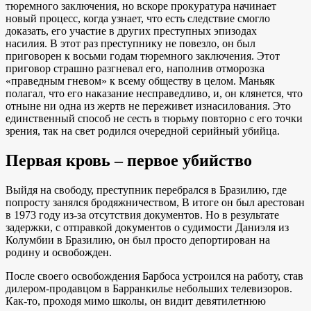
тюремного заключения, но вскоре прокуратура начинает
новый процесс, когда узнает, что есть следствие смогло
доказать, его участие в других преступных эпизодах
насилия. В этот раз преступнику не повезло, он был
приговорен к восьми годам тюремного заключения. Этот
приговор страшно разгневал его, наполнив отморозка
«праведным гневом» к всему обществу в целом. Маньяк
полагал, что его наказание несправедливо, и, он клянется, что
отныне ни одна из жертв не переживет изнасилования. Это
единственный способ не сесть в тюрьму повторно с его точки
зрения, так на свет родился очередной серийный убийца.
Первая кровь – первое убийство
Выйдя на свободу, преступник перебрался в Бразилию, где
попросту занялся бродяжничеством, В итоге он был арестован
в 1973 году из-за отсутствия документов. Но в результате
задержки, с отправкой документов о судимости Даниэля из
Колумбии в Бразилию, он был просто депортирован на
родину и освобожден.
После своего освобождения Барбоса устроился на работу, став
дилером-продавцом в Барранкилье небольших телевизоров.
Как-то, проходя мимо школы, он видит девятилетнюю