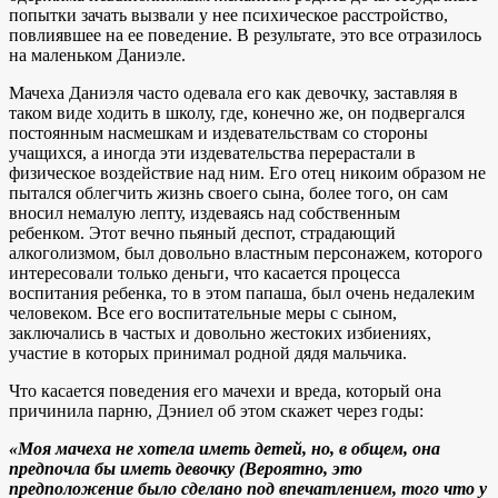
попытки зачать вызвали у нее психическое расстройство,
повлиявшее на ее поведение. В результате, это все отразилось
на маленьком Даниэле.
Мачеха Даниэля часто одевала его как девочку, заставляя в
таком виде ходить в школу, где, конечно же, он подвергался
постоянным насмешкам и издевательствам со стороны
учащихся, а иногда эти издевательства перерастали в
физическое воздействие над ним. Его отец никоим образом не
пытался облегчить жизнь своего сына, более того, он сам
вносил немалую лепту, издеваясь над собственным
ребенком. Этот вечно пьяный деспот, страдающий
алкоголизмом, был довольно властным персонажем, которого
интересовали только деньги, что касается процесса
воспитания ребенка, то в этом папаша, был очень недалеким
человеком. Все его воспитательные меры с сыном,
заключались в частых и довольно жестоких избиениях,
участие в которых принимал родной дядя мальчика.
Что касается поведения его мачехи и вреда, который она
причинила парню, Дэниел об этом скажет через годы:
«Моя мачеха не хотела иметь детей, но, в общем, она
предпочла бы иметь девочку (Вероятно, это
предположение было сделано под впечатлением, того что у