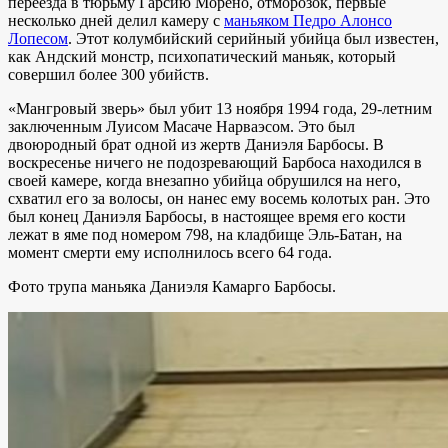
переезда в тюрьму Гарсию Морено, отморозок, первые
несколько дней делил камеру с
маньяком Педро Алонсо
Лопесом
. Этот колумбийский серийный убийца был известен,
как Андский монстр, психопатический маньяк, который
совершил более 300 убийств.
«Мангровый зверь» был убит 13 ноября 1994 года, 29-летним
заключенным Луисом Масаче Нарваэсом. Это был
двоюродный брат одной из жертв Даниэля Барбосы. В
воскресенье ничего не подозревающий Барбоса находился в
своей камере, когда внезапно убийца обрушился на него,
схватил его за волосы, он нанес ему восемь колотых ран. Это
был конец Даниэля Барбосы, в настоящее время его кости
лежат в яме под номером 798, на кладбище Эль-Батан, на
момент смерти ему исполнилось всего 64 года.
Фото трупа маньяка Даниэля Камарго Барбосы.