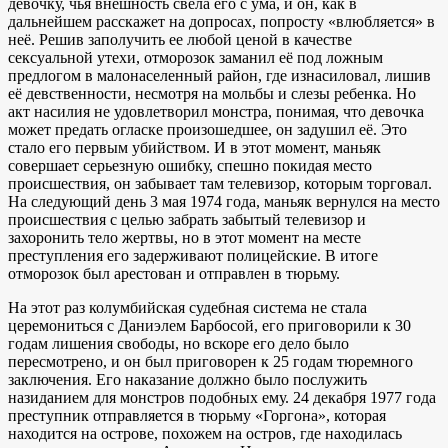
девочку, чья внешность свела его с ума, и он, как в
дальнейшем расскажет на допросах, попросту «влюбляется» в
неё. Решив заполучить ее любой ценой в качестве
сексуальной утехи, отморозок заманил её под ложным
предлогом в малонаселенный район, где изнасиловал, лишив
её девственности, несмотря на мольбы и слезы ребенка. Но
акт насилия не удовлетворил монстра, понимая, что девочка
может предать огласке произошедшее, он задушил её. Это
стало его первым убийством. И в этот момент, маньяк
совершает серьезную ошибку, спешно покидая место
происшествия, он забывает там телевизор, которым торговал.
На следующий день 3 мая 1974 года, маньяк вернулся на место
происшествия с целью забрать забытый телевизор и
захоронить тело жертвы, но в этот момент на месте
преступления его задерживают полицейские. В итоге
отморозок был арестован и отправлен в тюрьму.
На этот раз колумбийская судебная система не стала
церемониться с Даниэлем Барбосой, его приговорили к 30
годам лишения свободы, но вскоре его дело было
пересмотрено, и он был приговорен к 25 годам тюремного
заключения. Его наказание должно было послужить
назиданием для монстров подобных ему. 24 декабря 1977 года
преступник отправляется в тюрьму «Горгона», которая
находится на острове, похожем на остров, где находилась