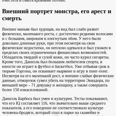
очистить и смыть кровавые потёки.
Внешний портрет монстра, его арест и
смерть
Внешне маньяк был худощав, на вид был слабо развит
физически, маленького роста, с достаточно редкими волосами
и с большим, широким и изогнутым лбом. У него были
довольно длинные руки, при этом несмотря на свои
физические недостатки, он неплохо одевался и был ухожен в
пределах своих ограниченных финансовых возможностей.
Обладатель твердой и сухой кожи, он часто курил сигареты.
Кроме того, Даниэль был большим любителем спорта, в
юности он играет в футбол и баскетбол. Уже отбывая срок в
тюрьме Горгона, он осваивает ныряние и игру в пинг-понг.
Несмотря на его маленький рост, и внешне слабые физические
данные, отморозок сумел убить на территории Эквадора, по
меньшей мере – 71 девушку и женщину, а также совершить
более 150 изнасилований.
Даниэль Барбоса был умен и культурен. Тесты показывают,
что его IQ составляет 116, что значительно выше среднего
показателя, а его поведение не соответствовало культуре
человека-бродяги, который спал в парке на скамейке и