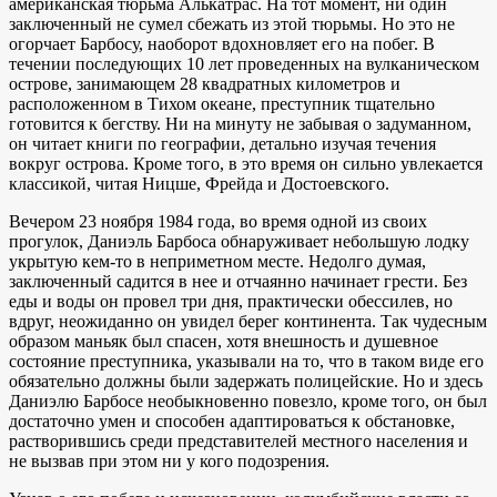
американская тюрьма Алькатрас. На тот момент, ни один
заключенный не сумел сбежать из этой тюрьмы. Но это не
огорчает Барбосу, наоборот вдохновляет его на побег. В
течении последующих 10 лет проведенных на вулканическом
острове, занимающем 28 квадратных километров и
расположенном в Тихом океане, преступник тщательно
готовится к бегству. Ни на минуту не забывая о задуманном,
он читает книги по географии, детально изучая течения
вокруг острова. Кроме того, в это время он сильно увлекается
классикой, читая Ницше, Фрейда и Достоевского.
Вечером 23 ноября 1984 года, во время одной из своих
прогулок, Даниэль Барбоса обнаруживает небольшую лодку
укрытую кем-то в неприметном месте. Недолго думая,
заключенный садится в нее и отчаянно начинает грести. Без
еды и воды он провел три дня, практически обессилев, но
вдруг, неожиданно он увидел берег континента. Так чудесным
образом маньяк был спасен, хотя внешность и душевное
состояние преступника, указывали на то, что в таком виде его
обязательно должны были задержать полицейские. Но и здесь
Даниэлю Барбосе необыкновенно повезло, кроме того, он был
достаточно умен и способен адаптироваться к обстановке,
растворившись среди представителей местного населения и
не вызвав при этом ни у кого подозрения.