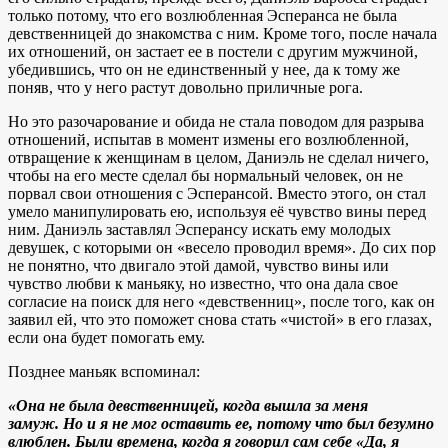
только потому, что его возлюбленная Эсперанса не была
девственницей до знакомства с ним. Кроме того, после начала
их отношений, он застает ее в постели с другим мужчиной,
убедившись, что он не единственный у нее, да к тому же
поняв, что у него растут довольно приличные рога.
Но это разочарование и обида не стала поводом для разрыва
отношений, испытав в момент измены его возлюбленной,
отвращение к женщинам в целом, Даниэль не сделал ничего,
чтобы на его месте сделал бы нормальный человек, он не
порвал свои отношения с Эсперансой. Вместо этого, он стал
умело манипулировать ею, используя её чувство вины перед
ним. Даниэль заставлял Эсперансу искать ему молодых
девушек, с которыми он «весело проводил время». До сих пор
не понятно, что двигало этой дамой, чувство вины или
чувство любви к маньяку, но известно, что она дала свое
согласие на поиск для него «девственниц», после того, как он
заявил ей, что это поможет снова стать «чистой» в его глазах,
если она будет помогать ему.
Позднее маньяк вспоминал:
«Она не была девственницей, когда вышла за меня
замуж. Но и я не мог оставить ее, потому что был безумно
влюблен. Были времена, когда я говорил сам себе «Да, я