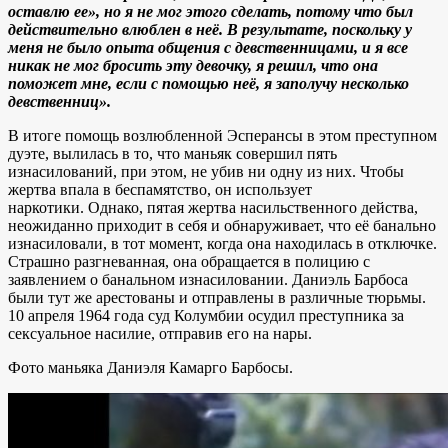
оставлю ее», но я не мог этого сделать, потому что был
действительно влюблен в неё. В результате, поскольку у
меня не было опыта общения с девственницами, и я все
никак не мог бросить эту девочку, я решил, что она
поможет мне, если с помощью неё, я заполучу несколько
девственниц».
В итоге помощь возлюбленной Эсперансы в этом преступном
дуэте, вылилась в то, что маньяк совершил пять
изнасилований, при этом, не убив ни одну из них. Чтобы
жертва впала в беспамятство, он использует
наркотики. Однако, пятая жертва насильственного действа,
неожиданно приходит в себя и обнаруживает, что её банально
изнасиловали, в тот момент, когда она находилась в отключке.
Страшно разгневанная, она обращается в полицию с
заявлением о банальном изнасиловании. Даниэль Барбоса
были тут же арестованы и отправлены в различные тюрьмы.
10 апреля 1964 года суд Колумбии осудил преступника за
сексуальное насилие, отправив его на нары.
Фото маньяка Даниэля Камарго Барбосы.