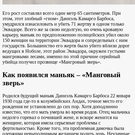
Его рост составлял всего один метр 65 сантиметров. При
этом, этот злобный «гном» Даниэль Камарго Барбоса,
умудрился изнасиловать и убить 71 жертву в одном только
Эквадоре. Всего же за свою недолгую, но очень кровавую
карьеру, маньяк по предположению полицейских убил около
150 женщин на территории Эквадора и сопредельных с ним
государств. Большинство его жертв было убито вблизи дорог
ведущих в Ноболе, этот район Эквадора, окружен густыми
мангровыми лесами, именно по этой причине серийный
убийца получил прозвище «Мангровый зверь».
Как появился маньяк – «Манговый
зверь»
Родился будущий маньяк Даниэль Камарго Барбоса 22 января
1930 года где-то в колумбийских Андах, точное место его
рождения не установлено до сих пор. Хотя доподлинно
известно, что его мать умерла во время родов. Отец мальчика
недолго горевал о почившей жене, и вскоре женится на
женщине, которая имела серьезные проблемы с
фертильностью. Кроме того, эта проблемная дамочка была
одержима невыполнимым желанием родить дочь. Неудачные