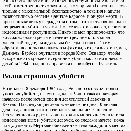
Узнав о его побеге и исчезновении, колумбийские власти со
всей ответственностью заявили, что тюрьма «Горгона» — это
тюрьма с максимальной безопасностью, а течения и акулы
позаботились о беглеце Даниэле Барбосе, и он уже мертв. В
прессе появились утверждения о том, что это чудовище было
непременно убито акулами. Но все кто этого желал, вероятно,
недооценили преступника. Никто не мог предположить, что
возможно было грести в течение трех дней, плывя на
маленькой лодке, находясь там без еды и воды. Таким
образом, воспользовавшись тем фактом, что для всех он умер,
Даниэль Барбоса очутился в городе Кито, Эквадор, чтобы
вскоре начать кровавые серийные убийства. Затем в начале
декабря 1984 года, он направился на автобусе в Гуаякиль.
Волна страшных убийств
Начиная с 18 декабря 1984 года, Эквадор сотрясает волна
ужасных убийств, известная, как «Волна Ужаса», которая
началась после исчезновения девятилетней девочки в
Кеведо. На следующий день исчезает еще одна 10-летняя
девочка, а после этого начинается волна исчезновений.
Постепенно в округе начали находить многочисленные тела
изнасилованных и убитых девочек, со следами мачете, ножа
или удушения. Мертвые обнаженные тела находили в местах с
обильной растительностью, обычно брошенные недалеко от