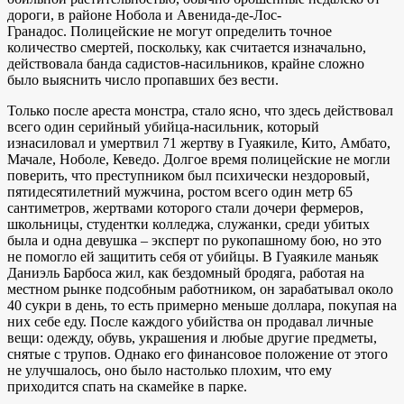
дороги, в районе Нобола и Авенида-де-Лос-
Гранадос. Полицейские не могут определить точное
количество смертей, поскольку, как считается изначально,
действовала банда садистов-насильников, крайне сложно
было выяснить число пропавших без вести.
Только после ареста монстра, стало ясно, что здесь действовал
всего один серийный убийца-насильник, который
изнасиловал и умертвил 71 жертву в Гуаякиле, Кито, Амбато,
Мачале, Ноболе, Кеведо. Долгое время полицейские не могли
поверить, что преступником был психически нездоровый,
пятидесятилетний мужчина, ростом всего один метр 65
сантиметров, жертвами которого стали дочери фермеров,
школьницы, студентки колледжа, служанки, среди убитых
была и одна девушка – эксперт по рукопашному бою, но это
не помогло ей защитить себя от убийцы. В Гуаякиле маньяк
Даниэль Барбоса жил, как бездомный бродяга, работая на
местном рынке подсобным работником, он зарабатывал около
40 сукри в день, то есть примерно меньше доллара, покупая на
них себе еду. После каждого убийства он продавал личные
вещи: одежду, обувь, украшения и любые другие предметы,
снятые с трупов. Однако его финансовое положение от этого
не улучшалось, оно было настолько плохим, что ему
приходится спать на скамейке в парке.