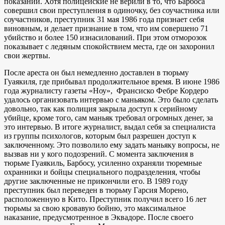
показаний. Хотя полицейские не верили в то, что Барбоса
совершил свои преступления в одиночку, без соучастника или
соучастников, преступник 31 мая 1986 года признает себя
виновным, и делает признание в том, что им совершено 71
убийство и более 150 изнасилований. При этом отморозок
показывает с ледяным спокойствием места, где он захоронил
свои жертвы.
После ареста он был немедленно доставлен в тюрьму
Гуаякиля, где прибывал продолжительное время. В июне 1986
года журналисту газеты «Ноу», Франсиско Фебре Кордеро
удалось организовать интервью с маньяком. Это было сделать
довольно, так как полиция закрыла доступ к серийному
убийце, кроме того, сам маньяк требовал огромных денег, за
это интервью. В итоге журналист, выдал себя за специалиста
из группы психологов, которым был разрешен доступ к
заключенному. Это позволило ему задать маньяку вопросы, не
вызвав ни у кого подозрений. С момента заключения в
тюрьме Гуаякиль, Барбосу, усиленно охраняли тюремные
охранники и бойцы специального подразделения, чтобы
другие заключенные не прикончили его. В 1989 году
преступник был переведен в тюрьму Гарсия Морено,
расположенную в Кито. Преступник получил всего 16 лет
тюрьмы за свою кровавую бойню, это максимальное
наказание, предусмотренное в Эквадоре. После своего