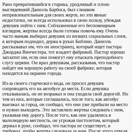
Рано превратившийся в старика, уродливый и плохо
выглядевший Даниэль Барбоса, был слишком
непривлекательным для своих жертв, но эти явные
недостатки, он всегда использовал в свою пользу, убеждая
девушек пойти с ним. Соблазненные его беспомощным
взглядом, жертвы всегда были готовы помочь ему. Очень
часто маньяк выбирал девушек из низших социальных слоев,
к которым подходил, держа в руках Библию. Даниэль
рассказывал им, что он иностранец, который ищет пастора
Джорджа Винчестера, тот владеет фабрикой. Пастор хорошо
заплатит им, если они помогут ему отыскать преподобного
слугу церкви. Он врал девушкам, рассказывая, что пастор
найдет им хорошую работу на своей фабрике, которая
находится на окраине города.
Из-за своего старческого вида, он просил девушек
сопроводить его на автобусе до места. Если девушка
отказывалась, он не возражал и она уходила свой дорогой. Но
тем из них, которые соглашались, после того, как автобус
выезжал за город, он сообщал, что они уже прибыли на место
и нужно выходить. Это заставляло жертвы следовать с ним,
указывая ему дорогу. После того, как они удалялись в
малолюдную местность, он угрожая пистолетом, который
держал в руке, сообщал, что пастора не существует, и
требовал, чтобы жертва следовала за ним. После этого отведя