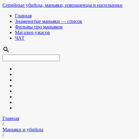
Серийные убийцы, маньяки, извращенцы и насильники
Главная
Знаменитые маньяки — список
Фильмы про маньяков
Магазин-ужасов
ЧАТ
search
Главная
/
Маньяки и убийцы
/