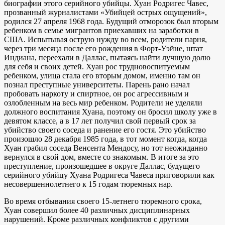
биографии этого серийного убийцы. Хуан Родригес Чавес,
прозванный журналистами «Убийцей острых ощущений»,
родился 27 апреля 1968 года. Будущий отморозок был вторым
ребенком в семье мигрантов приехавших на заработки в
США. Испытывая острую нужду во всем, родители парня,
через три месяца после его рождения в Форт-Уэйне, штат
Индиана, переехали в Даллас, пытаясь найти лучшую долю
для себя и своих детей. Хуан рос трудновоспитуемым
ребенком, улица стала его вторым домом, именно там он
познал преступные университеты. Парень рано начал
пробовать наркоту и спиртное, он рос агрессивным и
озлобленным на весь мир ребенком. Родители не уделяли
должного воспитания Хуана, поэтому он бросил школу уже в
девятом классе, а в 17 лет получил свой первый срок за
убийство своего соседа и ранение его гостя. Это убийство
произошло 28 декабря 1985 года, в тот момент когда, когда
Хуан грабил соседа Венсента Мендосу, но тот неожиданно
вернулся в свой дом, вместе со знакомым. В итоге за это
преступление, произошедшее в округе Даллас, будущего
серийного убийцу Хуана Родригеса Чавеса приговорили как
несовершеннолетнего к 15 годам тюремных нар.
Во время отбывания своего 15-летнего тюремного срока,
Хуан совершил более 40 различных дисциплинарных
нарушений. Кроме различных конфликтов с другими