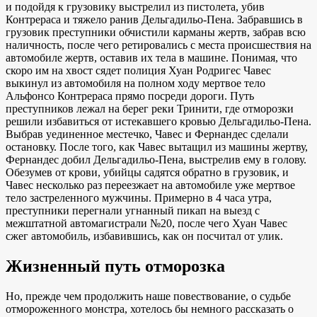
и подойдя к грузовику выстрелил из пистолета, убив
Контрераса и тяжело ранив Дельгадильо-Пена. Забравшись в
грузовик преступники обчистили карманы жертв, забрав всю
наличность, после чего ретировались с места происшествия на
автомобиле жертв, оставив их тела в машине. Понимая, что
скоро им на хвост сядет полиция Хуан Родригес Чавес
выкинул из автомобиля на полном ходу мертвое тело
Альфонсо Контрераса прямо посреди дороги. Путь
преступников лежал на берег реки Тринити, где отморозки
решили избавиться от истекавшего кровью Дельгадильо-Пена.
Выбрав уединенное местечко, Чавес и Фернандес сделали
остановку. После того, как Чавес вытащил из машины жертву,
Фернандес добил Дельгадильо-Пена, выстрелив ему в голову.
Обезумев от крови, убийцы садятся обратно в грузовик, и
Чавес несколько раз переезжает на автомобиле уже мертвое
тело застреленного мужчины. Примерно в 4 часа утра,
преступники перегнали угнанный пикап на выезд с
межштатной автомагистрали №20, после чего Хуан Чавес
сжег автомобиль, избавившись, как он посчитал от улик.
Жизненный путь отморозка
Но, прежде чем продолжить наше повествование, о судьбе
отмороженного монстра, хотелось бы немного рассказать о