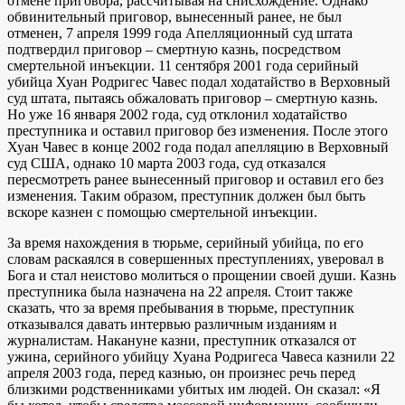
отмене приговора, рассчитывая на снисхождение. Однако
обвинительный приговор, вынесенный ранее, не был
отменен, 7 апреля 1999 года Апелляционный суд штата
подтвердил приговор – смертную казнь, посредством
смертельной инъекции. 11 сентября 2001 года серийный
убийца Хуан Родригес Чавес подал ходатайство в Верховный
суд штата, пытаясь обжаловать приговор – смертную казнь.
Но уже 16 января 2002 года, суд отклонил ходатайство
преступника и оставил приговор без изменения. После этого
Хуан Чавес в конце 2002 года подал апелляцию в Верховный
суд США, однако 10 марта 2003 года, суд отказался
пересмотреть ранее вынесенный приговор и оставил его без
изменения. Таким образом, преступник должен был быть
вскоре казнен с помощью смертельной инъекции.
За время нахождения в тюрьме, серийный убийца, по его
словам раскаялся в совершенных преступлениях, уверовал в
Бога и стал неистово молиться о прощении своей души. Казнь
преступника была назначена на 22 апреля. Стоит также
сказать, что за время пребывания в тюрьме, преступник
отказывался давать интервью различным изданиям и
журналистам. Накануне казни, преступник отказался от
ужина, серийного убийцу Хуана Родригеса Чавеса казнили 22
апреля 2003 года, перед казнью, он произнес речь перед
близкими родственниками убитых им людей. Он сказал: «Я