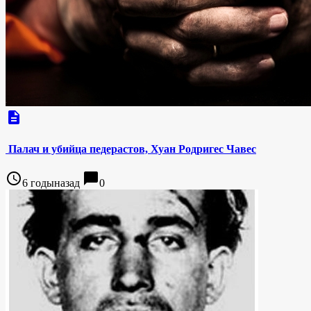
description
Палач и убийца педерастов, Хуан Родригес Чавес
access_time
chat_bubble
6 годыназад
0