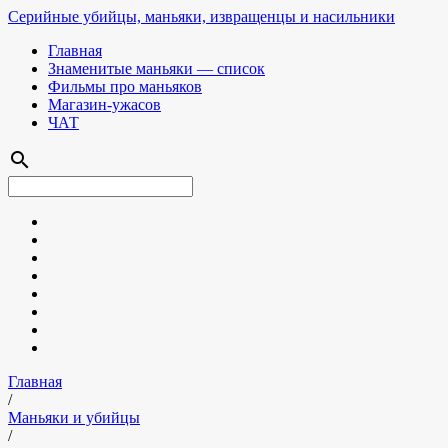
Серийные убийцы, маньяки, извращенцы и насильники
Главная
Знаменитые маньяки — список
Фильмы про маньяков
Магазин-ужасов
ЧАТ
search
Главная
/
Маньяки и убийцы
/