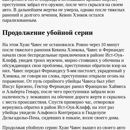
преступник забрал его оружие, после чего скрылся на своем
авто. В дальнейшем жертва не умерла, однако после тяжелых
ранений и долгого лечения, Кевин Хэнкок остался
парализованным.
Продолжение убойной серии
На этом Хуан Чавес не остановился. Ровно через 10 минут
после тяжелого ранения Кевина Хэнкока, Чавес и Фернандес
начали свои беспредельные приключения в районе Ист-Оук-
Клифф, увидев троих мужчин, мирно стоявших у обочины и
обсуждающих свои проблемы, преступники обратили взор на
них. Чавес передал Фернандесу 9-мм пистолет, украденный у
Хэнкока, не говоря ни слова, преступники открыли огонь на
поражение. От пуль серийного убийцы Чавеса был убит
Иисус Бризено, Гектор Фернандес ранил Франциско Хаймеса
и Альберта Гевару, после чего преступники забрали всю
наличность у лежавших на обочине дороги жертв и скрылись
с места происшествия. Спустя примерно час, отморозки
вернулись обратно в район Ист-Оук-Клифф, на этот раз
убийцы увидели Альфонсо Контрераса и Гваделупе
Дельгадильо-Пена, сидевших в пикапе, возле своего дома.
Продолжая убойную серию Хуан Чавес вышел из своего авто