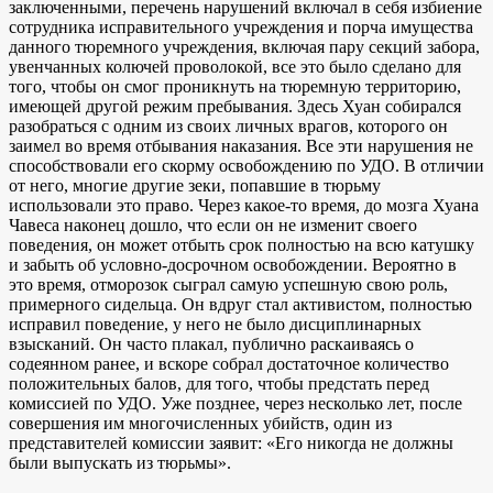
заключенными, перечень нарушений включал в себя избиение
сотрудника исправительного учреждения и порча имущества
данного тюремного учреждения, включая пару секций забора,
увенчанных колючей проволокой, все это было сделано для
того, чтобы он смог проникнуть на тюремную территорию,
имеющей другой режим пребывания. Здесь Хуан собирался
разобраться с одним из своих личных врагов, которого он
заимел во время отбывания наказания. Все эти нарушения не
способствовали его скорму освобождению по УДО. В отличии
от него, многие другие зеки, попавшие в тюрьму
использовали это право. Через какое-то время, до мозга Хуана
Чавеса наконец дошло, что если он не изменит своего
поведения, он может отбыть срок полностью на всю катушку
и забыть об условно-досрочном освобождении. Вероятно в
это время, отморозок сыграл самую успешную свою роль,
примерного сидельца. Он вдруг стал активистом, полностью
исправил поведение, у него не было дисциплинарных
взысканий. Он часто плакал, публично раскаиваясь о
содеянном ранее, и вскоре собрал достаточное количество
положительных балов, для того, чтобы предстать перед
комиссией по УДО. Уже позднее, через несколько лет, после
совершения им многочисленных убийств, один из
представителей комиссии заявит: «Его никогда не должны
были выпускать из тюрьмы».