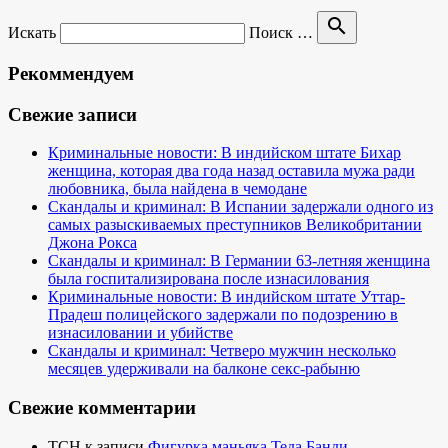
search
Искать
Поиск …
Рекоммендуем
Свежие записи
Криминальные новости: В индийском штате Бихар
женщина, которая два года назад оставила мужа ради
любовника, была найдена в чемодане
Скандалы и криминал: В Испании задержали одного из
самых разыскиваемых преступников Великобритании
Джона Рокса
Скандалы и криминал: В Германии 63-летняя женщина
была госпитализирована после изнасилования
Криминальные новости: В индийском штате Уттар-
Прадеш полицейского задержали по подозрению в
изнасиловании и убийстве
Скандалы и криминал: Четверо мужчин несколько
месяцев удерживали на балконе секс-рабыню
Свежие комментарии
TCH
к записи
Фигурка маньяка Теда Банди