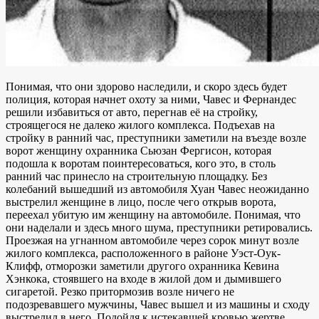
Понимая, что они здорово наследили, и скоро здесь будет
полиция, которая начнет охоту за ними, Чавес и Фернандес
решили избавиться от авто, перегнав её на стройку,
строящегося не далеко жилого комплекса. Подъехав на
стройку в ранний час, преступники заметили на въезде возле
ворот женщину охранника Сьюзан Фергисон, которая
подошла к воротам поинтересоваться, кого это, в столь
ранний час принесло на строительную площадку. Без
колебаний вышедший из автомобиля Хуан Чавес неожиданно
выстрелил женщине в лицо, после чего открыв ворота,
переехал убитую им женщину на автомобиле. Понимая, что
они наделали и здесь много шума, преступники ретировались.
Проезжая на угнанном автомобиле через сорок минут возле
жилого комплекса, расположенного в районе Уэст-Оук-
Клифф, отморозки заметили другого охранника Кевина
Хэнкока, стоявшего на входе в жилой дом и дымившего
сигаретой. Резко притормозив возле ничего не
подозревавшего мужчины, Чавес вышел и из машины и сходу
выстрелил в него. Подойдя к истекавшей кровью жертве,