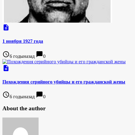
description
1 ноября 1927 года
access_time
chat_bubble
6 годыназад
0
description
Похождения серийного убийцы и его гражданской жены
access_time
chat_bubble
6 годыназад
0
About the author