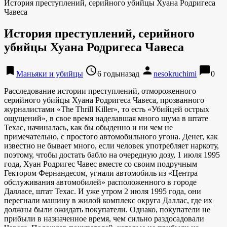
История преступлений, серийного убийцы Хуана Родригеса
Чавеса
История преступлений, серийного
убийцы Хуана Родригеса Чавеса
bookmark
access_time
person
chat_bubble
Маньяки и убийцы
6 годыназад
nesokruchimi
0
Расследование истории преступлений, отмороженного
серийного убийцы Хуана Родригеса Чавеса, прозванного
журналистами «The Thrill Killer», то есть «Убийцей острых
ощущений», в свое время наделавшая много шума в штате
Техас, начиналась, как бы обыденно и ни чем не
примечательно, с простого автомобильного угона. Денег, как
известно не бывает много, если человек употребляет наркоту,
поэтому, чтобы достать бабло на очередную дозу, 1 июля 1995
года, Хуан Родригес Чавес вместе со своим подручным
Гектором Фернандесом, угнали автомобиль из «Центра
обслуживания автомобилей» расположенного в городе
Далласе, штат Техас. И уже утром 2 июля 1995 года, они
перегнали машину в жилой комплекс округа Даллас, где их
должны были ожидать покупатели. Однако, покупатели не
прибыли в назначенное время, чем сильно раздосадовали