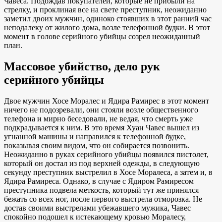
Чавеса. Подождав покупателей, которые не прибыли на
стрелку, и проклиная все на свете преступник, неожиданно
заметил двоих мужчин, одиноко стоявших в этот ранний час
неподалеку от жилого дома, возле телефонной будки. В этот
момент в голове серийного убийцы созрел неожиданный
план.
Массовое убийство, дело рук
серийного
убийцы
Двое мужчин Хосе Моралес и Ядира Рамирес в этот момент
ничего не подозревали, они стояли возле общественного
телефона и мирно беседовали, не ведая, что смерть уже
подкрадывается к ним. В это время Хуан Чавес вышел из
угнанной машины и направился к телефонной будке,
показывая своим видом, что он собирается позвонить.
Неожиданно в руках серийного убийцы появился пистолет,
который он достал из под верхней одежды, в следующую
секунду преступник выстрелил в Хосе Моралеса, а затем и, в
Ядира Рамиреса. Однако, в случае с Ядиром Рамиресом
преступника подвела меткость, который тут же принялся
бежать со всех ног, после первого выстрела отморозка. Не
достав своими выстрелами убежавшего мужика, Чавес
спокойно подошел к истекающему кровью Моралесу,