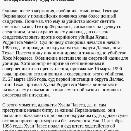
Однако после задержания, сообщника отморозка, Гектора
Фернандеса у полицейских появился куда более ценный
свидетель. Понимая, что ему за убийство может светить
смертная казнь, Гектор Фернандес, согласился на сделку со
следствием, и за сохранение ему жизни, дал согласие
свидетельствовать против серийного убийцы Хуана
Родригеса Чавеса. Суд по делу отморозка начался в начале
1996 года и проходил в окружном суде округа Даллас, штат
Техас. Преступнику инкриминировали только одно убийство
Хосе Моралеса, Обвинение настаивало на смертной казни для
убийцы. Хотя монстр не признал себя виновным в
совершении этого преступления, присяжные 16 марта 1996
года, признали его виновным в совершении этого убийства.
И, 27 марта 1996 года, суд первой инстанции округа Даллас,
штат Техас признал Хуана Родригеса Чавеса виновным и
назначил ему наказание в виде смертной казни с помощью
смертельной инъекции.
С этого момента, адвокаты Хуана Чавеса, да, и, сам
преступник начали битву за жизнь! Первоначально, они
пытались обжаловать приговор в окружном суде, однако судья
оставил приговор отморозка без изменения. Уже 11 декабря
1998 года, Хуан Чавес подал в суд штата ходатайство об