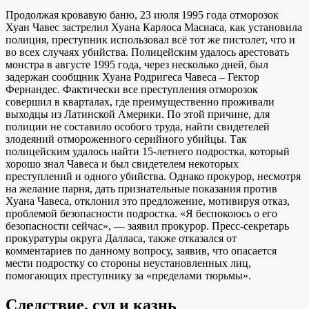
Продолжая кровавую баню, 23 июля 1995 года отморозок
Хуан Чавес застрелил Хуана Карлоса Масиаса, как установила
полиция, преступник использовал всё тот же пистолет, что и
во всех случаях убийства. Полицейским удалось арестовать
монстра в августе 1995 года, через несколько дней, был
задержан сообщник Хуана Родригеса Чавеса – Гектор
Фернандес. Фактически все преступления отморозок
совершил в кварталах, где преимущественно проживали
выходцы из Латинской Америки. По этой причине, для
полиции не составило особого труда, найти свидетелей
злодеяний отмороженного серийного убийцы. Так
полицейским удалось найти 15-летнего подростка, который
хорошо знал Чавеса и был свидетелем некоторых
преступлений и одного убийства. Однако прокурор, несмотря
на желание парня, дать признательные показания против
Хуана Чавеса, отклонил это предложение, мотивируя отказ,
проблемой безопасности подростка. «Я беспокоюсь о его
безопасности сейчас», — заявил прокурор. Пресс-секретарь
прокуратуры округа Далласа, также отказался от
комментариев по данному вопросу, заявив, что опасается
мести подростку со стороны неустановленных лиц,
помогающих преступнику за «пределами тюрьмы».
Следствие, суд и казнь