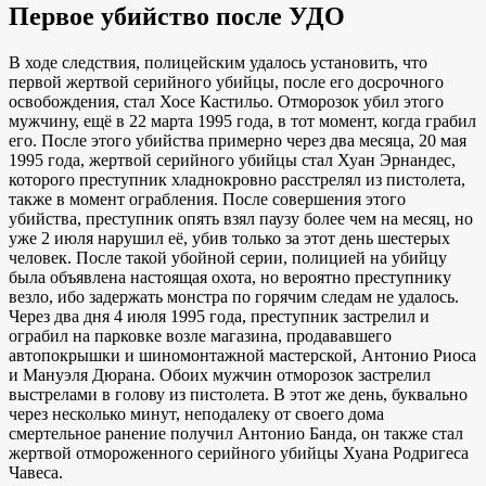
Первое убийство после УДО
В ходе следствия, полицейским удалось установить, что
первой жертвой серийного убийцы, после его досрочного
освобождения, стал Хосе Кастильо. Отморозок убил этого
мужчину, ещё в 22 марта 1995 года, в тот момент, когда грабил
его. После этого убийства примерно через два месяца, 20 мая
1995 года, жертвой серийного убийцы стал Хуан Эрнандес,
которого преступник хладнокровно расстрелял из пистолета,
также в момент ограбления. После совершения этого
убийства, преступник опять взял паузу более чем на месяц, но
уже 2 июля нарушил её, убив только за этот день шестерых
человек. После такой убойной серии, полицией на убийцу
была объявлена настоящая охота, но вероятно преступнику
везло, ибо задержать монстра по горячим следам не удалось.
Через два дня 4 июля 1995 года, преступник застрелил и
ограбил на парковке возле магазина, продававшего
автопокрышки и шиномонтажной мастерской, Антонио Риоса
и Мануэля Дюрана. Обоих мужчин отморозок застрелил
выстрелами в голову из пистолета. В этот же день, буквально
через несколько минут, неподалеку от своего дома
смертельное ранение получил Антонио Банда, он также стал
жертвой отмороженного серийного убийцы Хуана Родригеса
Чавеса.