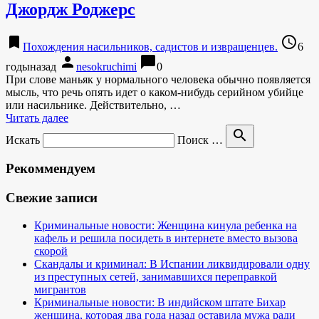
Джордж Роджерс
bookmark
access_time
Похождения насильников, садистов и извращенцев.
6
person
chat_bubble
годыназад
nesokruchimi
0
При слове маньяк у нормального человека обычно появляется
мысль, что речь опять идет о каком-нибудь серийном убийце
или насильнике. Действительно, …
Читать далее
search
Искать
Поиск …
Рекоммендуем
Свежие записи
Криминальные новости: Женщина кинула ребенка на
кафель и решила посидеть в интернете вместо вызова
скорой
Скандалы и криминал: В Испании ликвидировали одну
из преступных сетей, занимавшихся переправкой
мигрантов
Криминальные новости: В индийском штате Бихар
женщина, которая два года назад оставила мужа ради