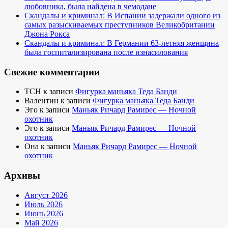
любовника, была найдена в чемодане
Скандалы и криминал: В Испании задержали одного из
самых разыскиваемых преступников Великобритании
Джона Рокса
Скандалы и криминал: В Германии 63-летняя женщина
была госпитализирована после изнасилования
Свежие комментарии
TCH
к записи
Фигурка маньяка Теда Банди
Валентин
к записи
Фигурка маньяка Теда Банди
Эго
к записи
Маньяк Ричард Рамирес — Ночной
охотник
Эго
к записи
Маньяк Ричард Рамирес — Ночной
охотник
Она
к записи
Маньяк Ричард Рамирес — Ночной
охотник
Архивы
Август 2026
Июль 2026
Июнь 2026
Май 2026