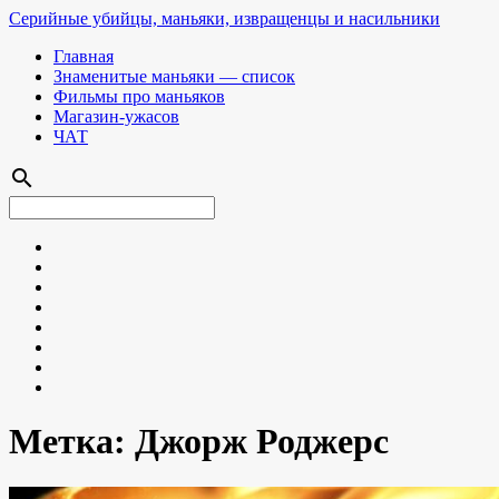
Серийные убийцы, маньяки, извращенцы и насильники
Главная
Знаменитые маньяки — список
Фильмы про маньяков
Магазин-ужасов
ЧАТ
search
Метка:
Джорж Роджерс