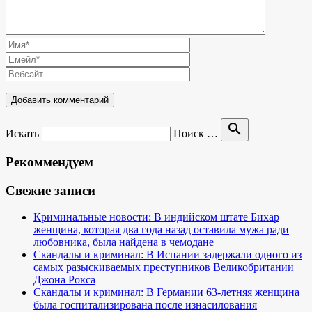
search
Искать
Поиск …
Рекоммендуем
Свежие записи
Криминальные новости: В индийском штате Бихар
женщина, которая два года назад оставила мужа ради
любовника, была найдена в чемодане
Скандалы и криминал: В Испании задержали одного из
самых разыскиваемых преступников Великобритании
Джона Рокса
Скандалы и криминал: В Германии 63-летняя женщина
была госпитализирована после изнасилования