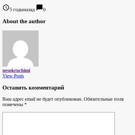
access_time
chat_bubble
5 годыназад
0
About the author
nesokruchimi
View Posts
Оставить комментарий
Ваш адрес email не будет опубликован.
Обязательные поля
помечены
*