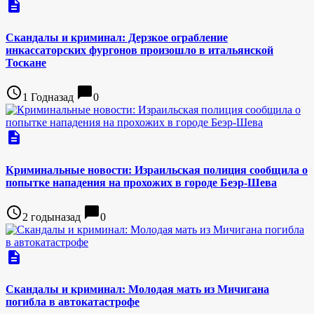
description
Скандалы и криминал: Дерзкое ограбление
инкассаторских фургонов произошло в итальянской
Тоскане
access_time
chat_bubble
1 Годназад
0
description
Криминальные новости: Израильская полиция сообщила о
попытке нападения на прохожих в городе Беэр-Шева
access_time
chat_bubble
2 годыназад
0
description
Скандалы и криминал: Молодая мать из Мичигана
погибла в автокатастрофе