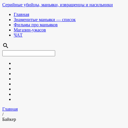
Серийные убийцы, маньяки, извращенцы и насильники
Главная
Знаменитые маньяки — список
Фильмы про маньяков
Магазин-ужасов
ЧАТ
search
Главная
/
Байкер