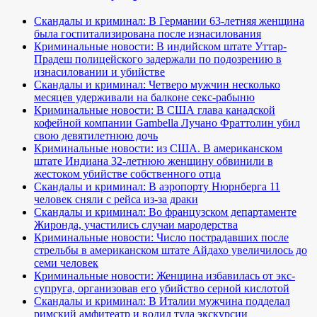
Скандалы и криминал: В Германии 63-летняя женщина
была госпитализирована после изнасилования
Криминальные новости: В индийском штате Уттар-
Прадеш полицейского задержали по подозрению в
изнасиловании и убийстве
Скандалы и криминал: Четверо мужчин несколько
месяцев удерживали на балконе секс-рабыню
Криминальные новости: В США глава канадской
кофейной компании Gambella Лучано Фраттолин убил
свою девятилетнюю дочь
Криминальные новости: из США. В американском
штате Индиана 32-летнюю женщину обвинили в
жестоком убийстве собственного отца
Скандалы и криминал: В аэропорту Нюрнберга 11
человек сняли с рейса из-за драки
Скандалы и криминал: Во французском департаменте
Жиронда, участились случаи мародерства
Криминальные новости: Число пострадавших после
стрельбы в американском штате Айдахо увеличилось до
семи человек
Криминальные новости: Женщина избавилась от экс-
супруга, организовав его убийство серной кислотой
Скандалы и криминал: В Италии мужчина подделал
римский амфитеатр и водил туда экскурсии