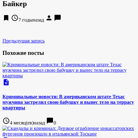
Байкер
bookmark
access_time
person
chat_bubble
7 годыназад
Предыдущая запись
Похожие посты
description
Криминальные новости: В американском штате Техас
мужчина застрелил свою бабушку и вынес тело на террасу
квартиры
access_time
chat_bubble
4 месяц(ев)назад
0