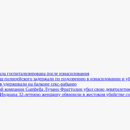
ла госпитализирована после изнасилования
ш полицейского задержали по подозрению в изнасиловании и у
в удерживали на балконе секс-рабыню
й компании Gambella Лучано Фраттолин убил свою девятилетн
Индиана 32-летнюю женщину обвинили в жестоком убийстве со