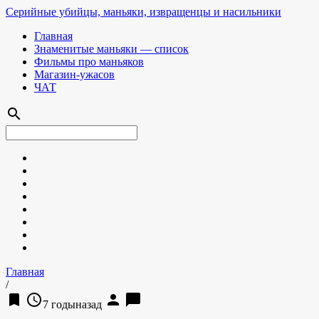
Серийные убийцы, маньяки, извращенцы и насильники
Главная
Знаменитые маньяки — список
Фильмы про маньяков
Магазин-ужасов
ЧАТ
search
Главная
/
bookmark
access_time
person
chat_bubble
7 годыназад