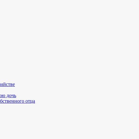
бийстве
юю дочь
бственного отца