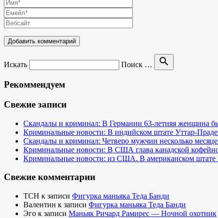
search
Искать
Поиск …
Рекоммендуем
Свежие записи
Скандалы и криминал: В Германии 63-летняя женщина бы
Криминальные новости: В индийском штате Уттар-Праде
Скандалы и криминал: Четверо мужчин несколько месяце
Криминальные новости: В США глава канадской кофейно
Криминальные новости: из США. В американском штате 
Свежие комментарии
TCH
к записи
Фигурка маньяка Теда Банди
Валентин
к записи
Фигурка маньяка Теда Банди
Эго
к записи
Маньяк Ричард Рамирес — Ночной охотник