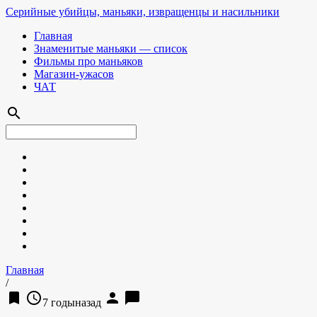
Серийные убийцы, маньяки, извращенцы и насильники
Главная
Знаменитые маньяки — список
Фильмы про маньяков
Магазин-ужасов
ЧАТ
search
Главная
/
bookmark
access_time
person
chat_bubble
7 годыназад