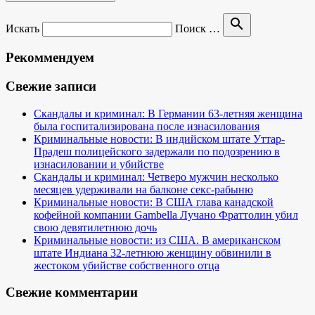
search
Искать
Поиск …
Рекоммендуем
Свежие записи
Скандалы и криминал: В Германии 63-летняя женщина
была госпитализирована после изнасилования
Криминальные новости: В индийском штате Уттар-
Прадеш полицейского задержали по подозрению в
изнасиловании и убийстве
Скандалы и криминал: Четверо мужчин несколько
месяцев удерживали на балконе секс-рабыню
Криминальные новости: В США глава канадской
кофейной компании Gambella Лучано Фраттолин убил
свою девятилетнюю дочь
Криминальные новости: из США. В американском
штате Индиана 32-летнюю женщину обвинили в
жестоком убийстве собственного отца
Свежие комментарии