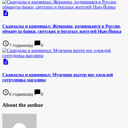
description
Скандалы и криминал: Женщина, родившаяся в России,
обманула банки, светских и богатых жителей Нью-Йорка
access_time
chat_bubble
7 годыназад
0
description
Скандалы и криминал: Мужчина вытер нос одеждой
сотрудника магазина
access_time
chat_bubble
6 годыназад
0
About the author