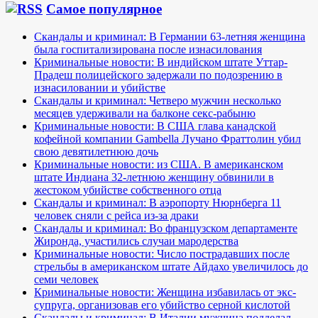
Самое популярное
Скандалы и криминал: В Германии 63-летняя женщина
была госпитализирована после изнасилования
Криминальные новости: В индийском штате Уттар-
Прадеш полицейского задержали по подозрению в
изнасиловании и убийстве
Скандалы и криминал: Четверо мужчин несколько
месяцев удерживали на балконе секс-рабыню
Криминальные новости: В США глава канадской
кофейной компании Gambella Лучано Фраттолин убил
свою девятилетнюю дочь
Криминальные новости: из США. В американском
штате Индиана 32-летнюю женщину обвинили в
жестоком убийстве собственного отца
Скандалы и криминал: В аэропорту Нюрнберга 11
человек сняли с рейса из-за драки
Скандалы и криминал: Во французском департаменте
Жиронда, участились случаи мародерства
Криминальные новости: Число пострадавших после
стрельбы в американском штате Айдахо увеличилось до
семи человек
Криминальные новости: Женщина избавилась от экс-
супруга, организовав его убийство серной кислотой
Скандалы и криминал: В Италии мужчина подделал