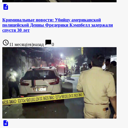
description
Криминальные новости: Убийцу американской
полицейской Денны Фредерики Кэмпбелл задержали
спустя 30 лет
access_time
chat_bubble
11 месяц(ев)назад
0
description