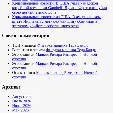
Криминальные новости: В США глава канадской
кофейной компании Gambella Лучано Фраттолин убил
свою девятилетнюю дочь
Криминальные новости: из США. В американском
штате Индиана 32-летнюю женщину обвинили в
жестоком убийстве собственного отца
Свежие комментарии
TCH
к записи
Фигурка маньяка Теда Банди
Валентин
к записи
Фигурка маньяка Теда Банди
Эго
к записи
Маньяк Ричард Рамирес — Ночной
охотник
Эго
к записи
Маньяк Ричард Рамирес — Ночной
охотник
Она
к записи
Маньяк Ричард Рамирес — Ночной
охотник
Архивы
Август 2026
Июль 2026
Июнь 2026
Май 2026