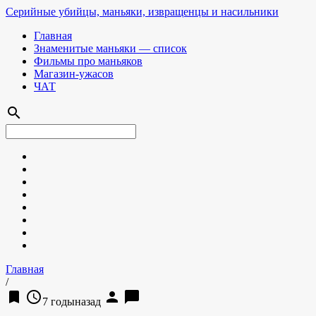
Серийные убийцы, маньяки, извращенцы и насильники
Главная
Знаменитые маньяки — список
Фильмы про маньяков
Магазин-ужасов
ЧАТ
search
Главная
/
bookmark
access_time
person
chat_bubble
7 годыназад