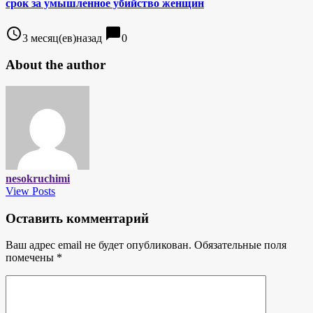
срок за умышленное убийство женщин
access_time
chat_bubble
3 месяц(ев)назад
0
About the author
nesokruchimi
View Posts
Оставить комментарий
Ваш адрес email не будет опубликован.
Обязательные поля
помечены
*