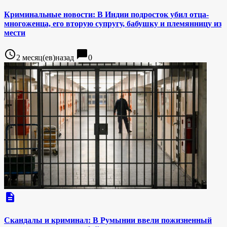
Криминальные новости: В Индии подросток убил отца-
многоженца, его вторую супругу, бабушку и племянницу из
мести
access_time
chat_bubble
2 месяц(ев)назад
0
description
Скандалы и криминал: В Румынии ввели пожизненный