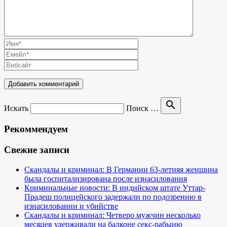
search
Искать
Поиск …
Рекоммендуем
Свежие записи
Скандалы и криминал: В Германии 63-летняя женщина
была госпитализирована после изнасилования
Криминальные новости: В индийском штате Уттар-
Прадеш полицейского задержали по подозрению в
изнасиловании и убийстве
Скандалы и криминал: Четверо мужчин несколько
месяцев удерживали на балконе секс-рабыню